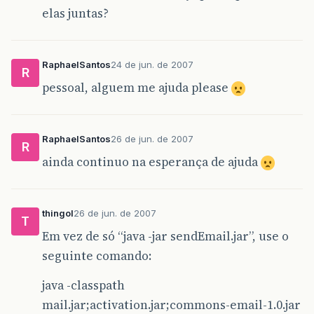
elas juntas?
RaphaelSantos
24 de jun. de 2007
R
pessoal, alguem me ajuda please
RaphaelSantos
26 de jun. de 2007
R
ainda continuo na esperança de ajuda
thingol
26 de jun. de 2007
T
Em vez de só “java -jar sendEmail.jar”, use o
seguinte comando:
java -classpath
mail.jar;activation.jar;commons-email-1.0.jar