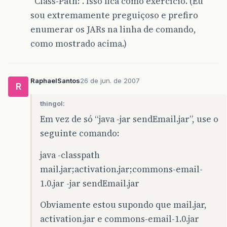
“Class-Path:”. Isso fica como exercício. (Eu
sou extremamente preguiçoso e prefiro
enumerar os JARs na linha de comando,
como mostrado acima.)
RaphaelSantos
26 de jun. de 2007
R
thingol:
Em vez de só “java -jar sendEmail.jar”, use o
seguinte comando:
java -classpath
mail.jar;activation.jar;commons-email-
1.0.jar -jar sendEmail.jar
Obviamente estou supondo que mail.jar,
activation.jar e commons-email-1.0.jar