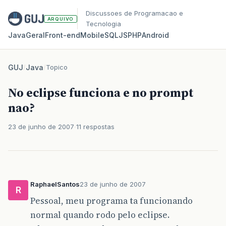
Discussoes de Programacao e
ARQUIVO
Tecnologia
Java
Geral
Front‑end
Mobile
SQL
JS
PHP
Android
GUJ
/
Java
/
Topico
No eclipse funciona e no prompt
nao?
23 de junho de 2007
11 respostas
RaphaelSantos
23 de junho de 2007
R
Pessoal, meu programa ta funcionando
normal quando rodo pelo eclipse.