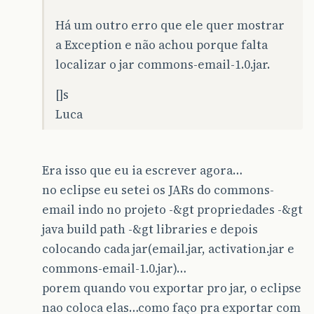
Há um outro erro que ele quer mostrar
a Exception e não achou porque falta
localizar o jar commons-email-1.0.jar.
[]s
Luca
Era isso que eu ia escrever agora…
no eclipse eu setei os JARs do commons-
email indo no projeto -&gt propriedades -&gt
java build path -&gt libraries e depois
colocando cada jar(email.jar, activation.jar e
commons-email-1.0.jar)…
porem quando vou exportar pro jar, o eclipse
nao coloca elas…como faço pra exportar com