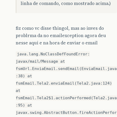
linha de comando, como mostrado acima.)
fiz como vc disse thingol, mas ao inves do
problrma da no emailexception agora deu
nesse aqui e na hora de enviar o email
java.lang.NoClassDefFoundError:
javax/mail/Message at
fsmUrl.EnviaEmail.sendEmail(EnviaEmail.java
:38) at
fsmEmail.Tela2.enviaEmail(Tela2.java:124)
at
fsmEmail.Tela2$1.actionPerformed(Tela2.java
:95) at
javax.swing.AbstractButton.fireActionPerfor