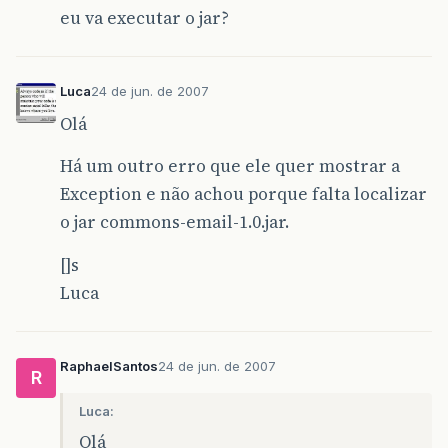
eu va executar o jar?
Luca
24 de jun. de 2007
Olá
Há um outro erro que ele quer mostrar a
Exception e não achou porque falta localizar
o jar commons-email-1.0.jar.
[]s
Luca
RaphaelSantos
24 de jun. de 2007
R
Luca:
Olá