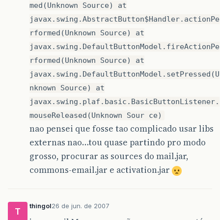
med(Unknown Source) at
javax.swing.AbstractButton$Handler.actionPe
rformed(Unknown Source) at
javax.swing.DefaultButtonModel.fireActionPe
rformed(Unknown Source) at
javax.swing.DefaultButtonModel.setPressed(U
nknown Source) at
javax.swing.plaf.basic.BasicButtonListener.
mouseReleased(Unknown Sour ce)
nao pensei que fosse tao complicado usar libs
externas nao…tou quase partindo pro modo
grosso, procurar as sources do mail.jar,
commons-email.jar e activation.jar
thingol
26 de jun. de 2007
T