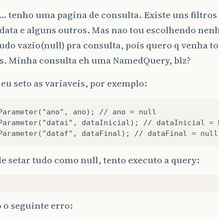
 tenho uma pagina de consulta. Existe uns filtros
 data e alguns outros. Mas nao tou escolhendo nenh
do vazio(null) pra consulta, pois quero q venha to
os. Minha consulta eh uma NamedQuery, blz?
eu seto as variaveis, por exemplo:
Parameter("ano", ano); // ano = null

Parameter("datai", dataInicial); // dataInicial = N
e setar tudo como null, tento executo a query:
 o seguinte erro: