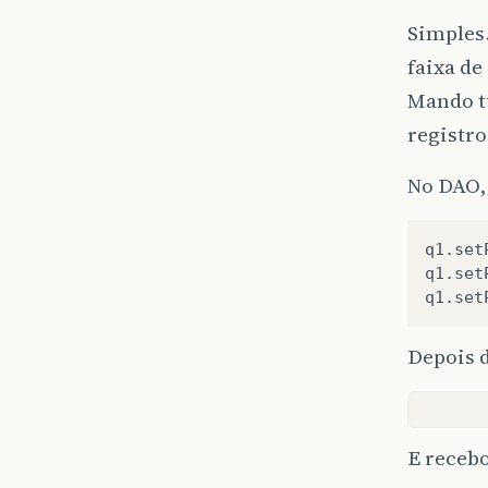
Simples…
faixa de
Mando tu
registr
No DAO, 
q1.set
q1.set
Depois d
E recebo