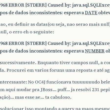
3,968 ERROR [STDERR] Caused by: java.sql.SQLExce
ipos de dados inconsistentes: esperava
DATE
obte
sao, eu definir as datas(ou seja, nao serao mais null
null, o erro eh o seguinte:
3,968 ERROR [STDERR] Caused by: java.sql.SQLExce
ipos de dados inconsistentes: esperava
NUMBER
ob
sucessivamente. Enquanto tiver campos null, a co
a. Procurei em varios foruns uma reposta e até ag
interessante: No OC4J funcionava tuuuuuuudo bele
am aqui mudar pra JBoss… puff… ja resolvi 231 pe
ação)… mas esse ae… ta cabuloso.
 solucionar isso montando a query na maos mesm