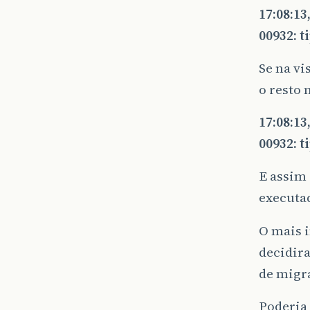
17:08:1
00932: t
Se na vi
o resto 
17:08:1
00932: t
E assim 
executad
O mais 
decidir
de migr
Poderia