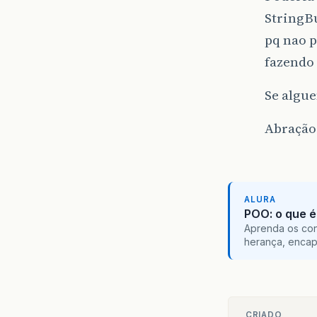
StringB
pq nao 
fazendo 
Se algu
Abração
ALURA
POO: o que é
Aprenda os con
herança, encap
CRIADO