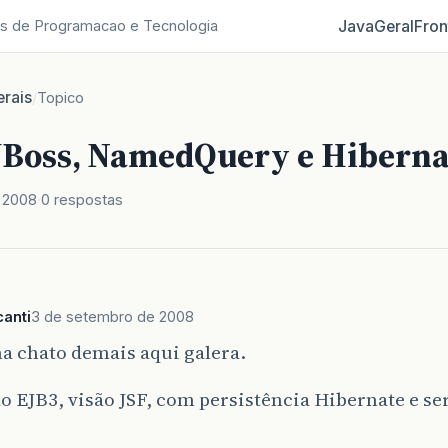
Java
Geral
Fron
s de Programacao e Tecnologia
rais
/
Topico
JBoss, NamedQuery e Hiberna
 2008
0 respostas
anti
3 de setembro de 2008
a chato demais aqui galera.
o EJB3, visão JSF, com persistência Hibernate e se