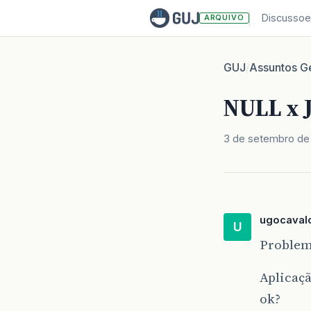
Discussoe
ARQUIVO
GUJ
Assuntos Ge
/
NULL x 
3 de setembro de
ugocavalc
U
Problem
Aplicaçã
ok?