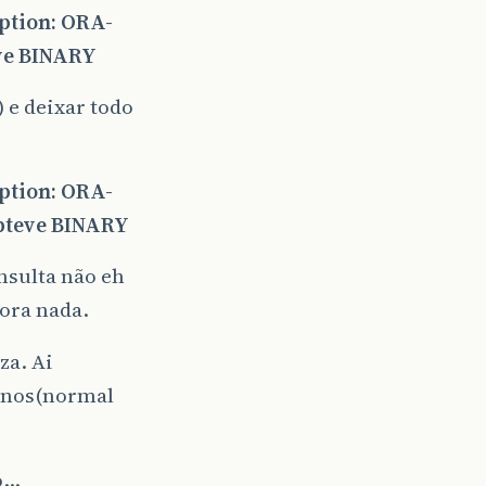
ption: ORA-
ve BINARY
) e deixar todo
ption: ORA-
teve BINARY
nsulta não eh
ora nada.
za. Ai
pinos(normal
o…