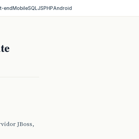
t‑end
Mobile
SQL
JS
PHP
Android
te
rvidor JBoss,