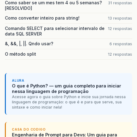
Como saber se um mes tem 4 ou 5 semanas?
31 respostas
[RESOLVIDO]
}
Como converter inteiro para string!
13 respostas
class
Rat
{
public
Rational
rat
(
double
x
,
double
tole
Comando SELECT para selecionar intervalo de
12 respostas
long
[]
d
=
new
long
[
21
]
;
data SQL SERVER
int
k
=
d
.
length
-
1
;
&, &&, |, ||. Qndo usar?
6 respostas
for
(
int
i
=
0
;
i
<
d
.
length
;
++
i
)
{
d
[
i
]
=
(
long
)
x
;
// picking off t
O método split
12 respostas
if
(
x
-
d
[
i
]
<
tolerance
)
{
k
=
i
;
break
;
}
x
=
1
/
(
x
-
d
[
i
]
);
ALURA
}
O que é Python? — um guia completo para iniciar
nessa linguagem de programação
//-- Uma vez que temos os termos, deve
Acesse agora o guia sobre Python e inicie sua jornada nessa
// Calculando 1/dk, somando com d[k-1]
linguagem de programação: o que é e para que serve, sua
Rational
q
=
new
Rational
(
d
[
k
]
);
sintaxe e como iniciar nela!
for
(
int
i
=
k
;
i
>=
1
;
--
i
)
{
q
=
Rational
.
inv
(
q
);
q
=
Rational
.
add
(
q
,
new
Rational
}
CASA DO CODIGO
return
q
;
Engenharia de Prompt para Devs: Um guia para