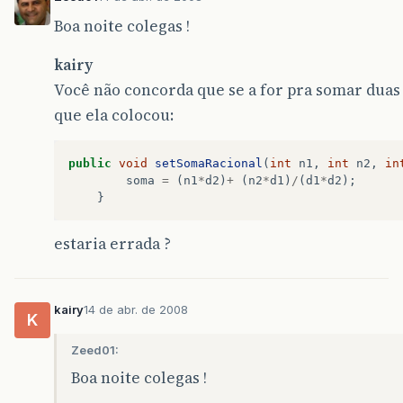
Boa noite colegas !
kairy
Você não concorda que se a for pra somar duas
que ela colocou:
public
void
setSomaRacional
(
int
n1
,
int
n2
,
in
soma
=
(
n1
*
d2
)
+
(
n2
*
d1
)
/
(
d1
*
d2
);
}
estaria errada ?
kairy
14 de abr. de 2008
K
Zeed01:
Boa noite colegas !