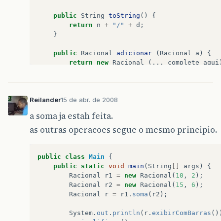
public
String
toString
()
{
return
n
+
"/"
+
d
;
}
public
Racional
adicionar
(
Racional
a
)
{
return
new
Racional
(...
complete
aqui
}
public
Racional
subtrair
(
Racional
a
)
{
return
new
Racional
(...
complete
aqui
Reilander
15 de abr. de 2008
}
public
Racional
multiplicar
(
Racional
a
)
{
a soma ja estah feita.
return
new
Racional
(...
complete
aqui
as outras operacoes segue o mesmo principio.
}
public
Racional
dividir
(
Racional
a
)
{
return
new
Racional
(...
complete
aqui
}
public
class
Main
{
public
static
void
main
(
String
[]
args
)
{
public
static
void
main
(
String
[]
args
)
{
Racional
r1
=
new
Racional
(
10
,
2
);
Racional
a
=
new
Racional
(
3
,
4
);
Racional
r2
=
new
Racional
(
15
,
6
);
Racional
b
=
new
Racional
(
1
,
3
);
Racional
r
=
r1
.
soma
(
r2
);
System
.
out
.
println
(
a
.
adicionar
(
b
));
System
.
out
.
println
(
a
.
subtrair
(
b
));
System
.
out
.
println
(
r
.
exibirComBarras
()