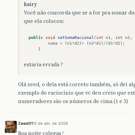
kairy
Você não concorda que se a for pra somar du
que ela colocou:
public
void
setSomaRacional
(
int
n1
,
int
n2
,
soma
=
(
n1
*
d2
)
+
(
n2
*
d1
)
/
(
d1
*
d2
);
}
estaria errada ?
Olá zeed, o dela está correto também, só dei a
exemplo do raciocínio que vc deu creio que est
numeradores são os números de cima (1 e 3)
Zeed01
15 de abr. de 2008
Boa noite colegas !