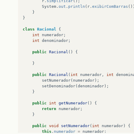
System
.
out
.
println
(
a
.
multiplicar
(
b
));
r
.
simplificar
();
System
.
out
.
println
(
a
.
dividir
(
b
));
System
.
out
.
println
(
r
.
exibirComBarras
()
}
}
}
}
class
Racional
{
int
numerador
;
int
denominador
;
public
Racional
()
{
}
public
Racional
(
int
numerador
,
int
denomin
setNumerador
(
numerador
);
setDenominador
(
denominador
);
}
public
int
getNumerador
()
{
return
numerador
;
}
public
void
setNumerador
(
int
numerador
)
{
this
.
numerador
=
numerador
;