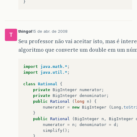
thingol
15 de abr. de 2008
T
Seu professor não vai aceitar isto, mas é inte
algoritmo que converte um double em um núm
import
java.math.*
;
import
java.util.*
;
class
Rational
{
private
BigInteger
numerator
;
private
BigInteger
denominator
;
public
Rational
(
long
n
)
{
numerator
=
new
BigInteger
(
Long
.
toStr
}
public
Rational
(
BigInteger
n
,
BigInteger
numerator
=
n
;
denominator
=
d
;
simplify
();
}