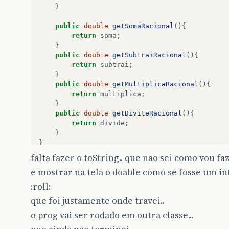
}
public
double
getSomaRacional
(){
return
soma
;
}
public
double
getSubtraiRacional
(){
return
subtrai
;
}
public
double
getMultiplicaRacional
(){
return
multiplica
;
}
public
double
getDiviteRacional
(){
return
divide
;
}
}
falta fazer o toString.. que nao sei como vou fa
e mostrar na tela o doable como se fosse um i
:roll:
que foi justamente onde travei..
o prog vai ser rodado em outra classe...