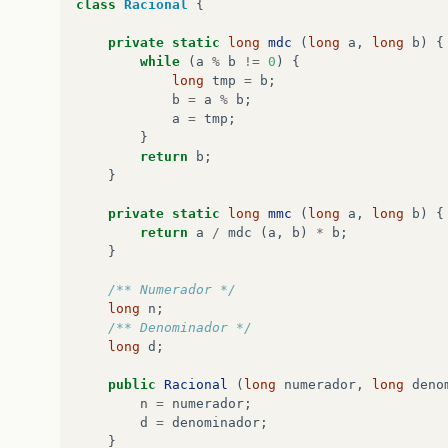
class
Racional
{
private
static
long
mdc
(
long
a
,
long
b
)
{
while
(
a
%
b
!=
0
)
{
long
tmp
=
b
;
b
=
a
%
b
;
a
=
tmp
;
}
return
b
;
}
private
static
long
mmc
(
long
a
,
long
b
)
{
return
a
/
mdc
(
a
,
b
)
*
b
;
}
/** Numerador */
long
n
;
/** Denominador */
long
d
;
public
Racional
(
long
numerador
,
long
deno
n
=
numerador
;
d
=
denominador
;
}