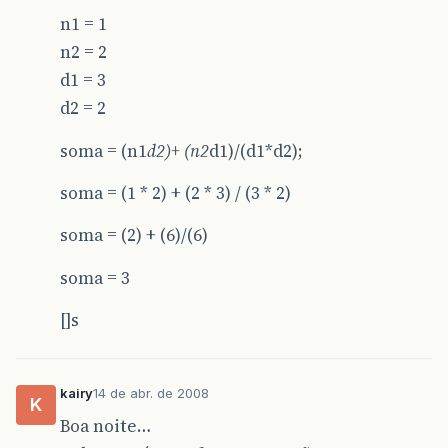
n1 = 1
n2 = 2
d1 = 3
d2 = 2
soma = (n1
d2)+ (n2
d1)/(d1*d2);
soma = (1 * 2) + (2 * 3) / (3 * 2)
soma = (2) + (6)/(6)
soma = 3
[]s
kairy
14 de abr. de 2008
K
Boa noite…