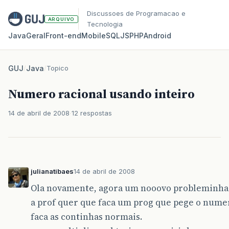
Discussoes de Programacao e
ARQUIVO
Tecnologia
Java
Geral
Front‑end
Mobile
SQL
JS
PHP
Android
GUJ
/
Java
/
Topico
Numero racional usando inteiro
14 de abril de 2008
12 respostas
julianatibaes
14 de abril de 2008
Ola novamente, agora um nooovo probleminha
a prof quer que faca um prog que pege o nume
faca as continhas normais.