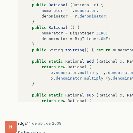
public
Rational
(
Rational
r
)
{
numerator
=
r
.
numerator
;
denominator
=
r
.
denominator
;
}
public
Rational
()
{
numerator
=
BigInteger
.
ZERO
;
denominator
=
BigInteger
.
ONE
;
}
public
String
toString
()
{
return
numerato
public
static
Rational
add
(
Rational
x
,
Ra
return
new
Rational
(
x
.
numerator
.
multiply
(
y
.
denominato
x
.
denominator
.
multiply
(
y
.
denomina
}
public
static
Rational
sub
(
Rational
x
,
Ra
return
new
Rational
(
x
.
numerator
.
multiply
(
y
.
denominato
x
.
denominator
.
multiply
(
y
.
denomina
}
rdgc
14 de abr. de 2008
R
public
static
Rational
mul
(
Rational
x
,
Ra
Substitua o