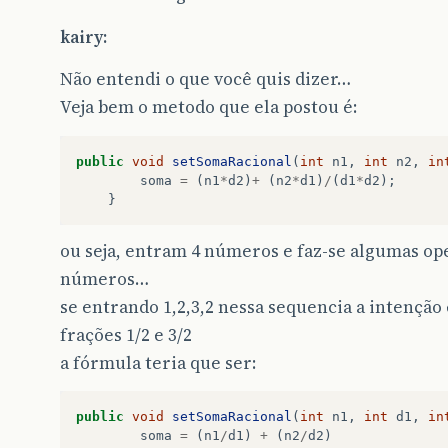
kairy:
Não entendi o que você quis dizer…
Veja bem o metodo que ela postou é:
public
void
setSomaRacional
(
int
n1
,
int
n2
,
in
soma
=
(
n1
*
d2
)
+
(
n2
*
d1
)
/
(
d1
*
d2
);
}
ou seja, entram 4 números e faz-se algumas op
números…
se entrando 1,2,3,2 nessa sequencia a intenção
frações 1/2 e 3/2
a fórmula teria que ser:
public
void
setSomaRacional
(
int
n1
,
int
d1
,
in
soma
=
(
n1
/
d1
)
+
(
n2
/
d2
)