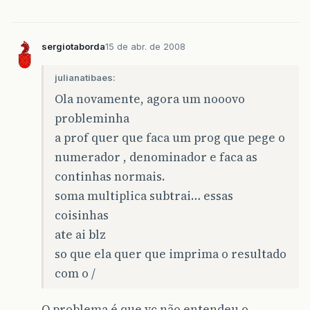
}
public
int
getDenominador
()
{
sergiotaborda
15 de abr. de 2008
return
denominador
;
}
julianatibaes:
public
void
setDenominador
(
int
denominador
Ola novamente, agora um nooovo
if
(
denominador
==
0
)
{
denominador
=
1
;
probleminha
}
a prof quer que faca um prog que pege o
this
.
denominador
=
denominador
;
}
numerador , denominador e faca as
continhas normais.
public
String
exibirComBarras
()
{
return
numerador
+
"/"
+
denominador
;
soma multiplica subtrai… essas
}
coisinhas
public
String
exibirComDecimais
()
{
ate ai blz
return
String
.
valueOf
((
double
)
numerad
so que ela quer que imprima o resultado
}
com o /
public
void
simplificar
()
{
int
menor
=
Math
.
min
(
numerador
,
denomi
O problema é que vc não entendeu o
boolean
primosEntreSi
=
false
;