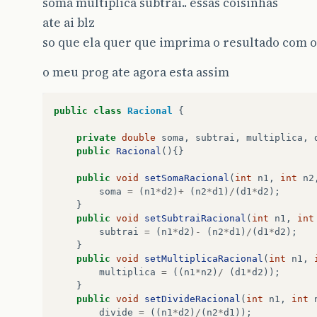
soma multiplica subtrai.. essas coisinhas
ate ai blz
so que ela quer que imprima o resultado com 
o meu prog ate agora esta assim
public
class
Racional
{
private
double
soma
,
subtrai
,
multiplica
,
public
Racional
(){}
public
void
setSomaRacional
(
int
n1
,
int
n2
soma
=
(
n1
*
d2
)
+
(
n2
*
d1
)
/
(
d1
*
d2
);
}
public
void
setSubtraiRacional
(
int
n1
,
int
subtrai
=
(
n1
*
d2
)
-
(
n2
*
d1
)
/
(
d1
*
d2
);
}
public
void
setMultiplicaRacional
(
int
n1
,
multiplica
=
((
n1
*
n2
)
/
(
d1
*
d2
));
}
public
void
setDivideRacional
(
int
n1
,
int
divide
=
((
n1
*
d2
)
/
(
n2
*
d1
));