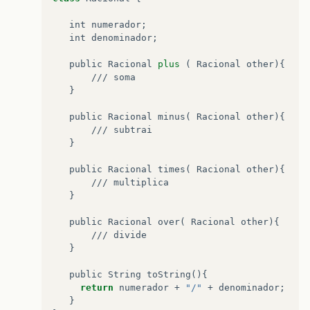
public
int
mmc
(
int
a
,
int
b
)
{
if
(
a
%
b
==
0
)
{
int
numerador
;

return
a
;
int
denominador
;

}
if
(
b
%
a
==
0
)
{
public
Racional
plus
 ( 
Racional
other
){

return
b
;
       /// 
soma
}
   }

return
a
*
b
;
}
public
Racional
minus
( 
Racional
other
){

}
       /// 
subtrai
   }

public
Racional
times
( 
Racional
other
){

       /// 
multiplica
   }

public
Racional
over
( 
Racional
other
){

       /// 
divide
   }

public
String
toString
(){

return
numerador
 + 
"/"
 + 
denominador
;

   }
