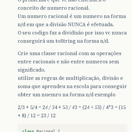
while
(
!
primosEntreSi
)
{
conceito de numero racional.
primosEntreSi
=
true
;
Um numero racional é um numero na forma
for
(
int
i
=
2
;
i
<=
menor
;
i
++
)
{
if
(
numerador
%
i
==
0
&&
denom
n/d em que a divisão NUNCA é efetuada.
primosEntreSi
=
false
;
O seu codigo faz a dividisão por isso vc nunca
setNumerador
(
numerador
/
i
setDenominador
(
denominador
conseguirá um toString na forma n/d.
menor
=
Math
.
min
(
numerador
break
;
Crie uma classe racional com as operações
}
entre racionais e não entre numeros sem
}
}
significado.
}
utilize as regras de multiplicação, divisão e
public
Racional
soma
(
Racional
outroRaciona
soma que aprendeu na escola para conseguir
int
mmc
=
mmc
(
denominador
,
outroRacion
obter um nuemro na forma n/d exemplo
int
numerador
=
((
mmc
/
denominador
)
*
((
mmc
/
outroRacional
.
getDenominad
2/3 + 5/4 = 2
4 / 3
4 + 5
3 / 4
3 = (2
4 + 5
3) / 4*3 = (15
Racional
resultado
=
new
Racional
(
nume
+ 8) / 12 = 23 / 12
return
resultado
;
}
class
Racional
 {
