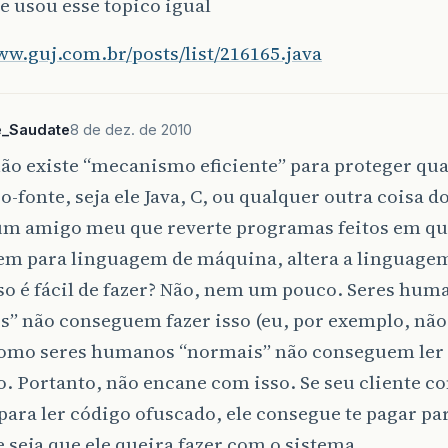
 usou esse topico igual
ww.guj.com.br/posts/list/216165.java
e_Saudate
8 de dez. de 2010
não existe “mecanismo eficiente” para proteger qu
o-fonte, seja ele Java, C, ou qualquer outra coisa d
 um amigo meu que reverte programas feitos em q
em para linguagem de máquina, altera a linguagem
sso é fácil de fazer? Não, nem um pouco. Seres hum
” não conseguem fazer isso (eu, por exemplo, não
omo seres humanos “normais” não conseguem ler
. Portanto, não encane com isso. Se seu cliente c
ara ler código ofuscado, ele consegue te pagar par
 seja que ele queira fazer com o sistema.