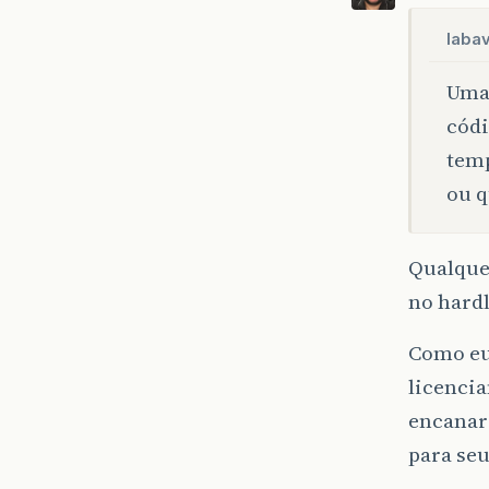
labav
Uma 
códi
temp
ou q
Qualquer
no hard
Como eu 
licenci
encanar 
para seu