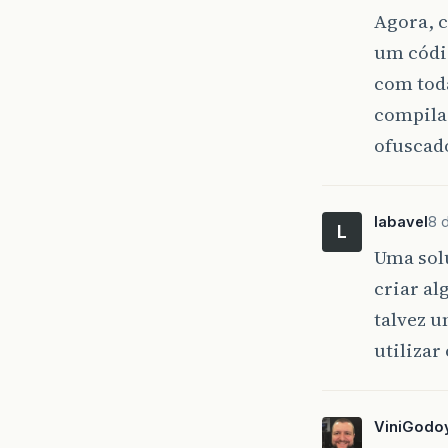
Agora, 
um códig
com toda
compilad
ofuscado
labavel
8 
L
Uma solu
criar a
talvez 
utilizar
ViniGodo