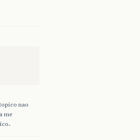
 topico nao
ha me
ico.