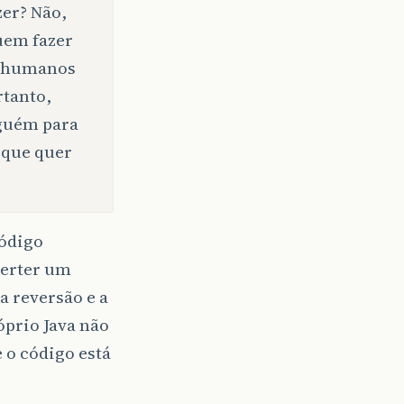
zer? Não,
uem fazer
s humanos
tanto,
lguém para
o que quer
código
verter um
 reversão e a
óprio Java não
 o código está