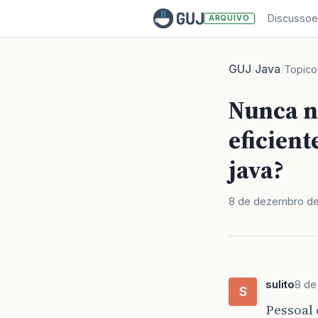
Discussoe
ARQUIVO
GUJ
Java
/
/
Topico
Nunca 
eficient
java?
8 de dezembro de
sulito
8 de
S
Pessoal 