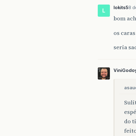
lokits5
8 d
L
bom ach
os caras
seria s
ViniGodo
asau
Suli
espé
do t
feit