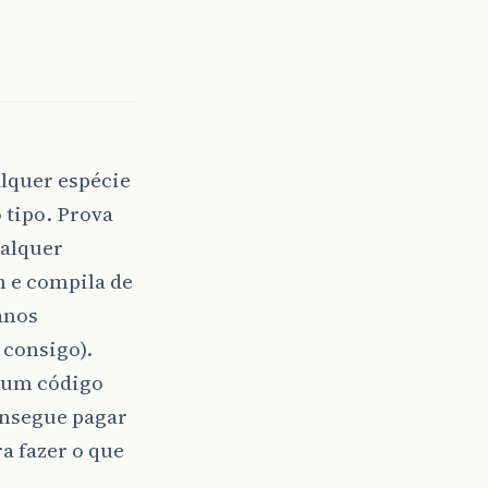
alquer espécie
o tipo. Prova
ualquer
 e compila de
anos
 consigo).
 um código
onsegue pagar
a fazer o que