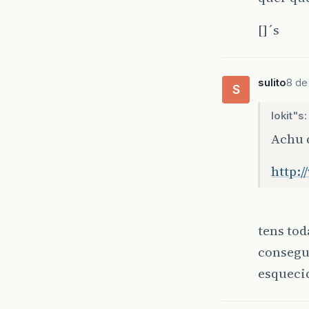
[]´s
sulito
8 de
S
lokit"s:
Achu 
http:/
tens tod
consegui
esquecid