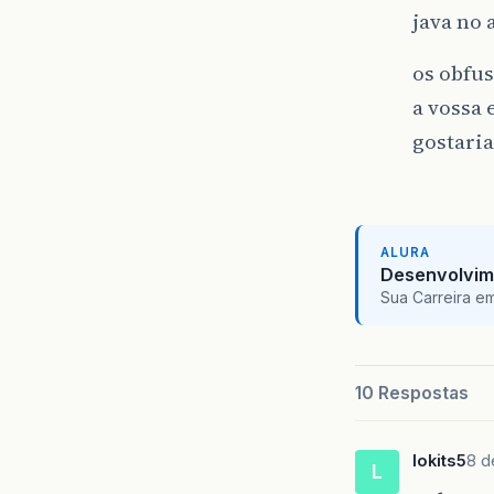
java no 
os obfus
a vossa 
gostaria
ALURA
Desenvolvim
Sua Carreira e
10 Respostas
lokits5
8 d
L