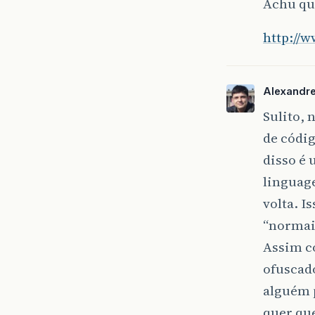
Achu que
http://w
Alexandr
Sulito, 
de códig
disso é
linguag
volta. I
“normais
Assim c
ofuscado
alguém p
quer que