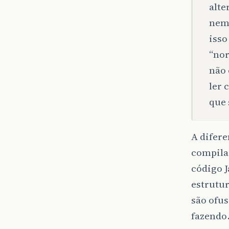
alte
nem
isso
“nor
não 
ler 
que 
A difer
compilad
código 
estrutur
são ofus
fazendo