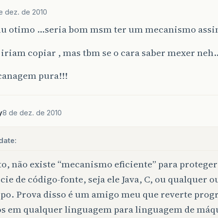
e dez. de 2010
u otimo …seria bom msm ter um mecanismo assim
 iriam copiar , mas tbm se o cara saber mexer neh
acanagem pura!!!
y
8 de dez. de 2010
date:
to, não existe “mecanismo eficiente” para protege
cie de código-fonte, seja ele Java, C, ou qualquer o
ipo. Prova disso é um amigo meu que reverte pro
os em qualquer linguagem para linguagem de máq