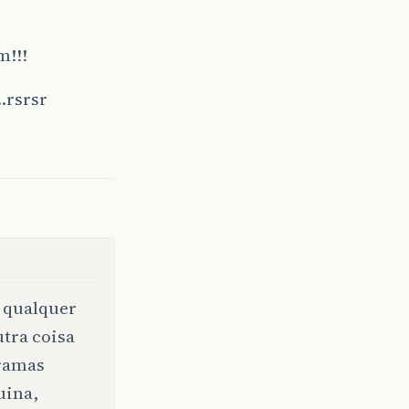
!!!
…rsrsr
r qualquer
utra coisa
gramas
uina,