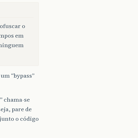
 ofuscar o
tempos em
m ninguem
r um “bypass”
r” chama-se
eja, pare de
junto o código