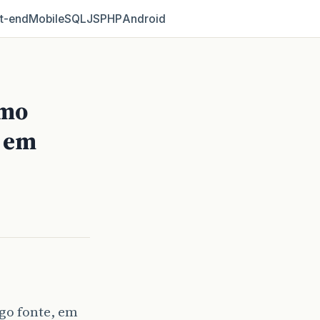
t‑end
Mobile
SQL
JS
PHP
Android
smo
e em
go fonte, em