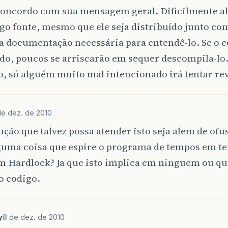
concordo com sua mensagem geral. Dificilmente al
o fonte, mesmo que ele seja distribuído junto com
 documentação necessária para entendê-lo. Se o c
o, poucos se arriscarão em sequer descompila-lo. 
, só alguém muito mal intencionado irá tentar rev
de dez. de 2010
ção que talvez possa atender isto seja alem de ofu
lguma coisa que espire o programa de tempos em t
um Hardlock? Ja que isto implica em ninguem ou 
 o codigo.
y
8 de dez. de 2010