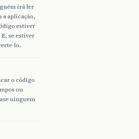
guém irá ler
 a aplicação,
ódigo estiver
E, se estiver
erte-lo.
scar o código
empos ou
quase ninguem