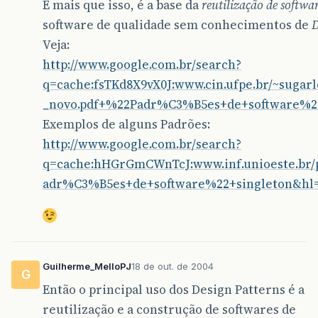
É mais que isso, é a base da
reutilização de softwa
software de qualidade sem conhecimentos de
D
Veja:
http://www.google.com.br/search?
q=cache:fsTKd8X9vX0J:www.cin.ufpe.br/~sugarl
_novo.pdf+%22Padr%C3%B5es+de+software%2
Exemplos de alguns Padrões:
http://www.google.com.br/search?
q=cache:hHGrGmCWnTcJ:www.inf.unioeste.br/p
adr%C3%B5es+de+software%22+singleton&hl=
Guilherme_MelloPJ
18 de out. de 2004
G
Então o principal uso dos Design Patterns é a
reutilização e a construção de softwares de