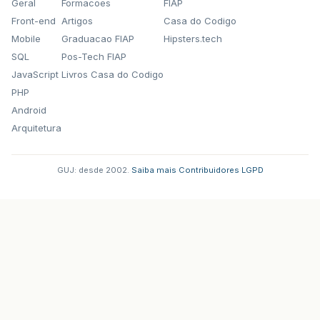
Geral
Formacoes
FIAP
Front-end
Artigos
Casa do Codigo
Mobile
Graduacao FIAP
Hipsters.tech
SQL
Pos-Tech FIAP
JavaScript
Livros Casa do Codigo
PHP
Android
Arquitetura
GUJ: desde 2002.
·
Saiba mais
·
Contribuidores
·
LGPD