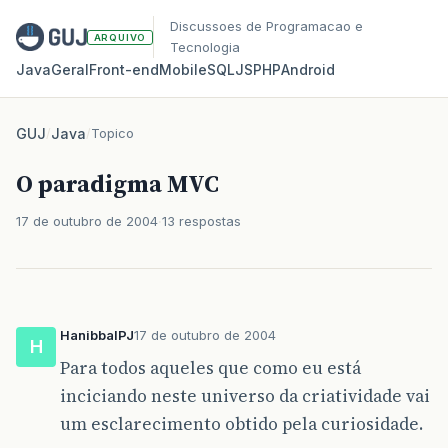
Discussoes de Programacao e
ARQUIVO
Tecnologia
Java
Geral
Front‑end
Mobile
SQL
JS
PHP
Android
GUJ
/
Java
/
Topico
O paradigma MVC
17 de outubro de 2004
13 respostas
HanibbalPJ
17 de outubro de 2004
H
Para todos aqueles que como eu está
inciciando neste universo da criatividade vai
um esclarecimento obtido pela curiosidade.