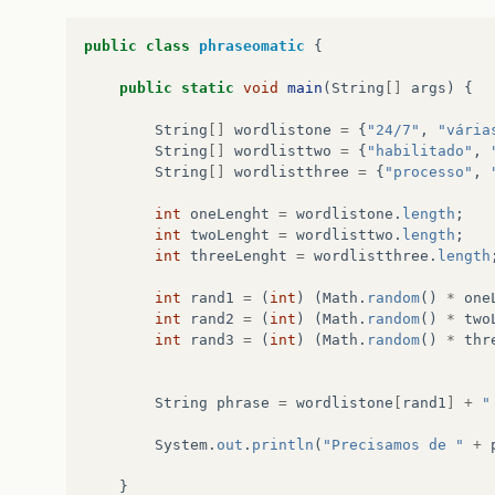
public
class
phraseomatic
{
public
static
void
main
(
String
[]
args
)
{
String
[]
wordlistone
=
{
"24/7"
,
"vária
String
[]
wordlisttwo
=
{
"habilitado"
,
String
[]
wordlistthree
=
{
"processo"
,
int
oneLenght
=
wordlistone
.
length
;
int
twoLenght
=
wordlisttwo
.
length
;
int
threeLenght
=
wordlistthree
.
length
int
rand1
=
(
int
)
(
Math
.
random
()
*
one
int
rand2
=
(
int
)
(
Math
.
random
()
*
two
int
rand3
=
(
int
)
(
Math
.
random
()
*
thr
String
phrase
=
wordlistone
[
rand1
]
+
"
System
.
out
.
println
(
"Precisamos de "
+
}