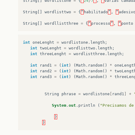
String
[]
wordlistone
=
{
“
24
/
7
”
,
“
várias
camad
String
[]
wordlisttwo
=
{
“
habilitado
”
,
“
adesiv
String
[]
wordllistthree
=
{
“
processo
”
,
“
ponto
int
oneLenght
=
wordlistone
.
length
;
int
twoLenght
=
wordlisttwo
.
length
;
int
threeLenght
=
wordlistthree
.
length
;
int
rand1
=
(
int
)
(
Math
.
random
()
*
oneLengt
int
rand2
=
(
int
)
(
Math
.
random
()
*
twoLengt
int
rand3
=
(
int
)
(
Math
.
random
()
*
threeLen
String
phrase
=
wordlistone
[
rand1
]
+
System
.
out
.
println
(
"Precisamos de
}
}