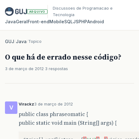
Discussoes de Programacao e
ARQUIVO
Tecnologia
Java
Geral
Front‑end
Mobile
SQL
JS
PHP
Android
GUJ
/
Java
/
Topico
O que há de errado nesse código?
3 de março de 2012
3 respostas
Virackz
3 de março de 2012
V
public class phraseomatic {
public static void main (String[] args) {