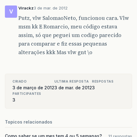
Virackz
3 de mar. de 2012
V
Putz, vlw SalomaoNeto, funcionou cara. Vlw
msm kk E Romarcio, meu código estava
assim, só que peguei um codigo parecido
para comparar e fiz essas pequenas
alterações kkk Mas vlw gnt \o
CRIADO
ULTIMA RESPOSTA
RESPOSTAS
3 de março de 2012
3 de mar. de 2012
3
PARTICIPANTES
3
Topicos relacionados
Como saber se um mes tem 4 ou 5 semanas?
31 respostas