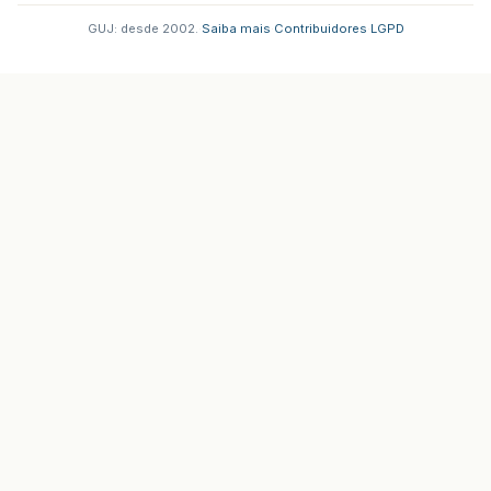
GUJ: desde 2002.
·
Saiba mais
·
Contribuidores
·
LGPD