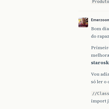
Produt
Emerzoo
Bom dia
do rapaz
Primeir
melhorar
starosk
Vou adia
só ler o
//Clas
import j