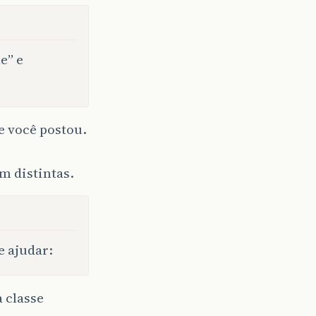
e” e
e você postou.
m distintas.
e ajudar:
a classe