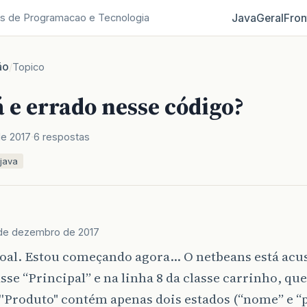
Java
Geral
Fron
s de Programacao e Tecnologia
ão
/
Topico
 e errado nesse código?
e 2017
6 respostas
java
de dezembro de 2017
soal. Estou começando agora… O netbeans está acu
asse “Principal” e na linha 8 da classe carrinho, que
'Produto" contém apenas dois estados (“nome” e “p