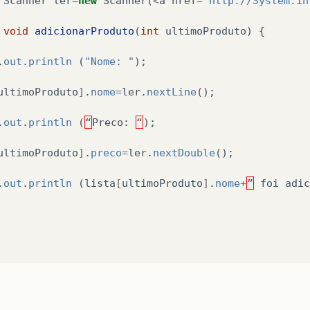
Scanner
ler
=
new
Scanner
(
<
a
href
=
"http://System.in
void
adicionarProduto
(
int
ultimoProduto
)
{
.
out
.
println
(
"Nome: "
);
ultimoProduto
]
.
nome
=
ler
.
nextLine
();
.
out
.
println
(
“
Preco
:
“
);
ultimoProduto
]
.
preco
=
ler
.
nextDouble
();
.
out
.
println
(
lista
[
ultimoProduto
]
.
nome
+
”
foi
adic