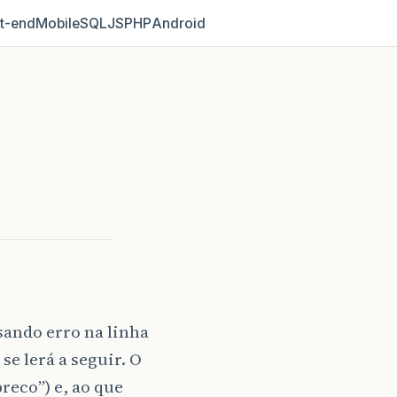
t‑end
Mobile
SQL
JS
PHP
Android
sando erro na linha
 se lerá a seguir. O
reco”) e, ao que