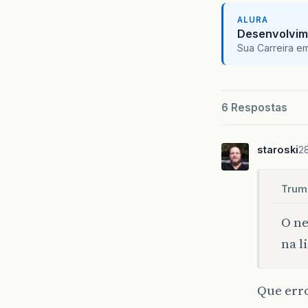
ALURA
Desenvolvim
Sua Carreira e
6 Respostas
staroski
2
Trum
O ne
na l
Que err