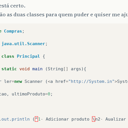
está certo.
ão as duas classes para quem puder e quiser me aj
e
Compras
;
java.util.Scanner
;
class
Principal
{
static
void
main
(
String
[]
args
){
r
ler
=
new
Scanner
(
<
a
href
=
"http://System.in"
>
Syst
cao
,
ultimoProduto
=
0
;
.
out
.
println
(
“
1
-
Adicionar
produto
\
n2
-
Aualizar