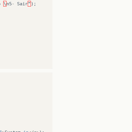
o
\
n5
-
Sair
”
);