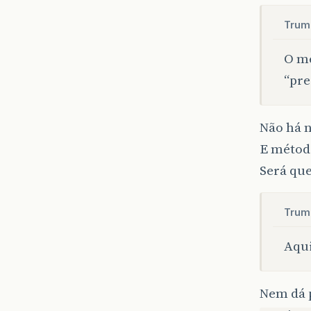
Trum
O mé
“pre
Não há
E métod
Será que
Trum
Aqui
Nem dá 