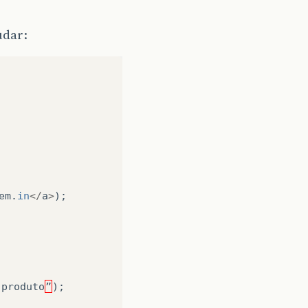
udar:
em
.
in
</
a
>
);
produto
”
);