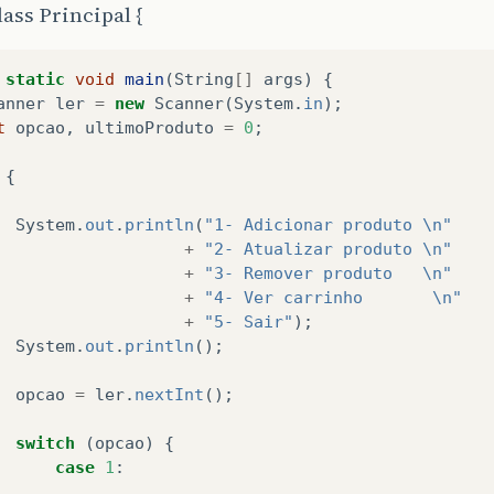
lass Principal {
static
void
main
(
String
[]
args
)
{
anner
ler
=
new
Scanner
(
System
.
in
);
t
opcao
,
ultimoProduto
=
0
;
{
System
.
out
.
println
(
"1- Adicionar produto \n"
+
"2- Atualizar produto \n"
+
"3- Remover produto   \n"
+
"4- Ver carrinho       \n"
+
"5- Sair"
);
System
.
out
.
println
();
opcao
=
ler
.
nextInt
();
switch
(
opcao
)
{
case
1
: