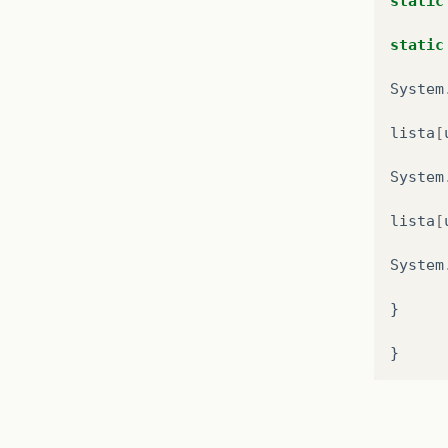
static
static
System
lista
[
System
lista
[
System
}
}