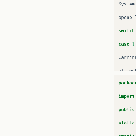
System
opcao
=
switch
case
1
Carrin
ultimo
packag
}
import
}
while
public
}
static
}