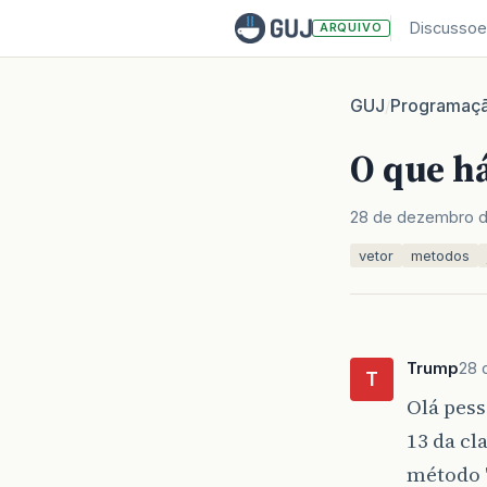
Discussoe
ARQUIVO
GUJ
Programaç
/
O que há
28 de dezembro d
vetor
metodos
Trump
28 
T
Olá pes
13 da cl
método '