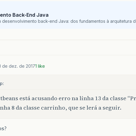
ento Back-End Java
m desenvolvimento back-end Java: dos fundamentos à arquitetura de
8 de dez. de 2017
1 like
p:
tbeans está acusando erro na linha 13 da classe “Pr
inha 8 da classe carrinho, que se lerá a seguir.
os?