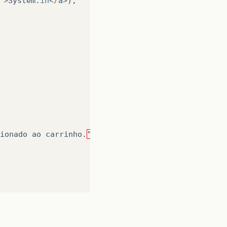
"
>
System
.
in
</
a
>
);
ionado
ao
carrinho
.
”
);