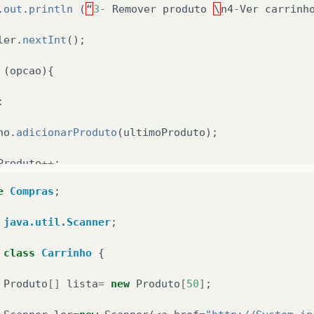
.
out
.
println
(
“
3
-
Remover
produto
\
n4
-
Ver
carrinh
ler
.
nextInt
();
(
opcao
){
:
ho
.
adicionarProduto
(
ultimoProduto
);
Produto
++
;
e
Compras
;
java.util.Scanner
;
(
opcao
!=
5
);
class
Carrinho
{
Produto
[]
lista
=
new
Produto
[
50
]
;