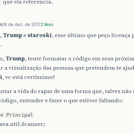
que ela referencia.
o
m
28 de dez. de 2017
2 likes
,
Trump
e
staroski
, esse último que peço licença 
.
o,
Trump
, tente formatar o código em seus próxim
 a vizualização das pessoas que pretendem te aju
i
, vc está certíssimo!
ntar a vida do rapaz de uma forma que, talvez não 
 código, entender e fazer o que estiver faltando:
se Principal
ava.util.Scanner;