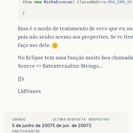
thow
new
MinhaExcecao
(
ClasseDeErro
.
MSG_ERR_XX
}
Essa é o modo de tratamento de erro que eu us
pois não senho acesso aos properties. Se vc tive
faça uso dele.
No Eclipse tem uma função muito boa chamada
Source >> Extenternalize Strings…
[]'s
LMNunes
CRIADO
ULTIMA RESPOSTA
RESPOSTAS
5 de junho de 2007
5 de jun. de 2007
2
PARTICIPANTES