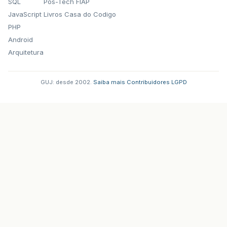
SQL
Pos-Tech FIAP
JavaScript
Livros Casa do Codigo
PHP
Android
Arquitetura
GUJ: desde 2002.
·
Saiba mais
·
Contribuidores
·
LGPD