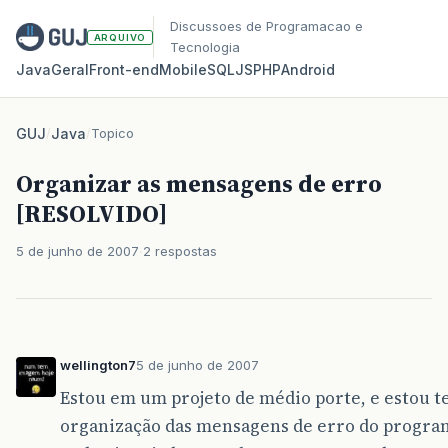
Discussoes de Programacao e
ARQUIVO
Tecnologia
Java
Geral
Front‑end
Mobile
SQL
JS
PHP
Android
GUJ
/
Java
/
Topico
Organizar as mensagens de erro
[RESOLVIDO]
5 de junho de 2007
2 respostas
wellington7
5 de junho de 2007
Estou em um projeto de médio porte, e estou t
organização das mensagens de erro do progra