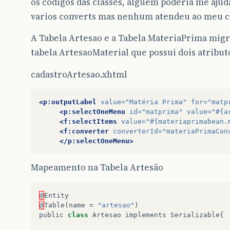
os códigos das classes, alguém poderia me ajud
varios converts mas nenhum atendeu ao meu 
A Tabela Artesao e a Tabela MateriaPrima migr
tabela ArtesaoMaterial que possui dois atribut
cadastroArtesao.xhtml
<p:outputLabel
value=
"Matéria Prima"
for=
"matp
<p:selectOneMenu
id=
"matprima"
value=
"#{a
<f:selectItems
value=
"#{materiaprimabean.
<f:converter
converterId=
"materiaPrimaCon
</p:selectOneMenu>
Mapeamento na Tabela Artesão
@
Entity
@
Table
(
name
=
"artesao"
)
public
class
Artesao
implements
Serializable
{