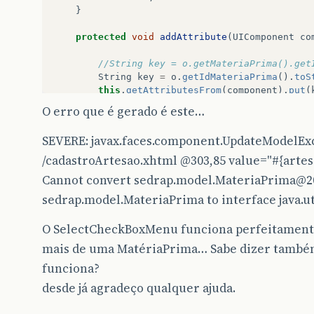
}
protected
void
addAttribute
(
UIComponent
co
//String key = o.getMateriaPrima().get
String
key
=
o
.
getIdMateriaPrima
().
toS
this
.
getAttributesFrom
(
component
).
put
(
O erro que é gerado é este…
}
SEVERE: javax.faces.component.UpdateModelExce
protected
Map
<
String
,
Object
>
getAttri
/cadastroArtesao.xhtml
@303
,85 value="#{arte
return
component
.
getAttributes
();
Cannot convert sedrap.model.MateriaPrima@20 
}
sedrap.model.MateriaPrima to interface java.uti
}
O SelectCheckBoxMenu funciona perfeitamente
mais de uma MatériaPrima… Sabe dizer tamb
funciona?
desde já agradeço qualquer ajuda.