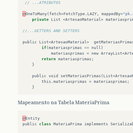
// ...ATRIBUTOS
@
OneToMany
(
fetch
=
FetchType
.
LAZY
,
mappedBy
=
"pk.
private
List
<
ArtesaoMaterial
>
materiaspri
//...GETTERS AND SETTERS
public
List
<
ArtesaoMaterial
>
getMateriasPrima
if
(
materiasprimas
==
null
)
materiasprimas
=
new
ArrayList
<
Art
return
materiasprimas
;
}
public
void
setMateriasPrimas
(
List
<
Artesao
this
.
materiasprimas
=
materiasprimas
;
}
Mapeamento na Tabela MateriaPrima
@
Entity
public
class
MateriaPrima
implements
Serializa