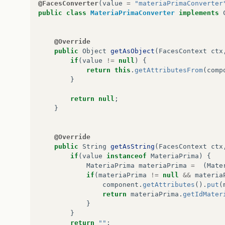
@FacesConverter
(
value
=
"materiaPrimaConverter
public
class
MateriaPrimaConverter
implements
@Override
public
Object
getAsObject
(
FacesContext
ctx
if
(
value
!=
null
)
{
return
this
.
getAttributesFrom
(
comp
}
return
null
;
}
@Override
public
String
getAsString
(
FacesContext
ctx
if
(
value
instanceof
MateriaPrima
)
{
MateriaPrima
materiaPrima
=
(
Mate
if
(
materiaPrima
!=
null
&&
materia
component
.
getAttributes
().
put
(
return
materiaPrima
.
getIdMater
}
}
return
""
;