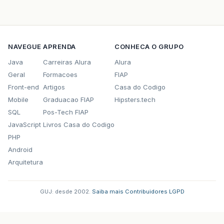
NAVEGUE
APRENDA
CONHECA O GRUPO
Java
Carreiras Alura
Alura
Geral
Formacoes
FIAP
Front-end
Artigos
Casa do Codigo
Mobile
Graduacao FIAP
Hipsters.tech
SQL
Pos-Tech FIAP
JavaScript
Livros Casa do Codigo
PHP
Android
Arquitetura
GUJ: desde 2002.
·
Saiba mais
·
Contribuidores
·
LGPD