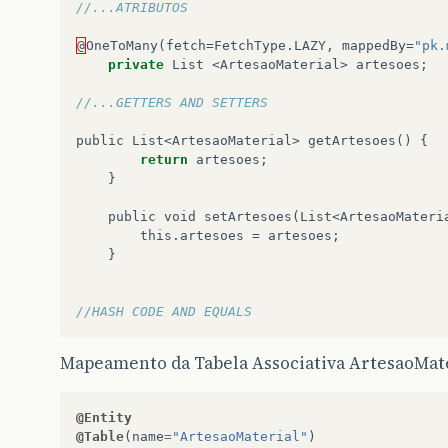
//...ATRIBUTOS
@
OneToMany
(
fetch
=
FetchType
.
LAZY
,
mappedBy
=
"pk.
private
List
<
ArtesaoMaterial
>
artesoes
;
//...GETTERS AND SETTERS
public
List
<
ArtesaoMaterial
>
getArtesoes
()
{
return
artesoes
;
}
public
void
setArtesoes
(
List
<
ArtesaoMateri
this
.
artesoes
=
artesoes
;
}
//HASH CODE AND EQUALS
Mapeamento da Tabela Associativa ArtesaoMat
@Entity
@Table
(
name
=
"ArtesaoMaterial"
)