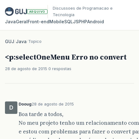
Discussoes de Programacao e
ARQUIVO
Tecnologia
Java
Geral
Front‑end
Mobile
SQL
JS
PHP
Android
GUJ
/
Java
/
Topico
<p:selectOneMenu Erro no convert
28 de agosto de 2015
0 respostas
Dooug
28 de agosto de 2015
D
Boa tarde a todos,
No meu projeto tenho um relacionamento com 
e estou com problemas para fazer o convert pa