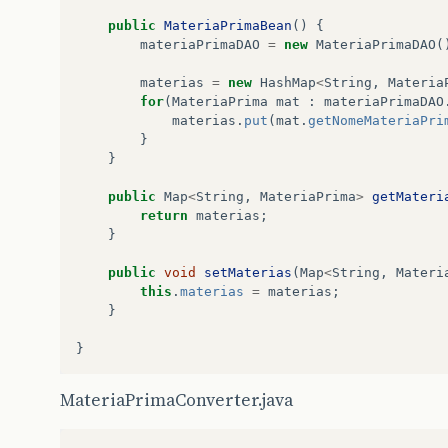
public
MateriaPrimaBean
()
{
materiaPrimaDAO
=
new
MateriaPrimaDAO
(
materias
=
new
HashMap
<
String
,
Materia
for
(
MateriaPrima
mat
:
materiaPrimaDAO
materias
.
put
(
mat
.
getNomeMateriaPri
}
}
public
Map
<
String
,
MateriaPrima
>
getMateri
return
materias
;
}
public
void
setMaterias
(
Map
<
String
,
Materi
this
.
materias
=
materias
;
}
}
MateriaPrimaConverter.java