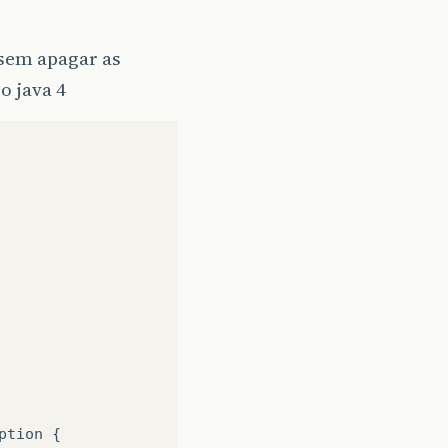
 sem apagar as
o java 4
ption
{