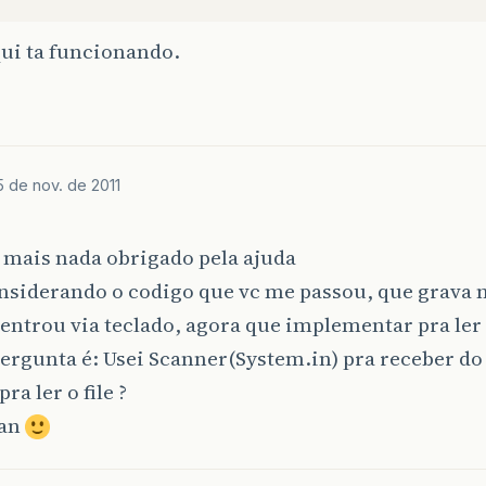
qui ta funcionando.
5 de nov. de 2011
o
 mais nada obrigado pela ajuda
nsiderando o codigo que vc me passou, que grava n
 entrou via teclado, agora que implementar pra ler o
rgunta é: Usei Scanner(System.in) pra receber do 
ra ler o file ?
man