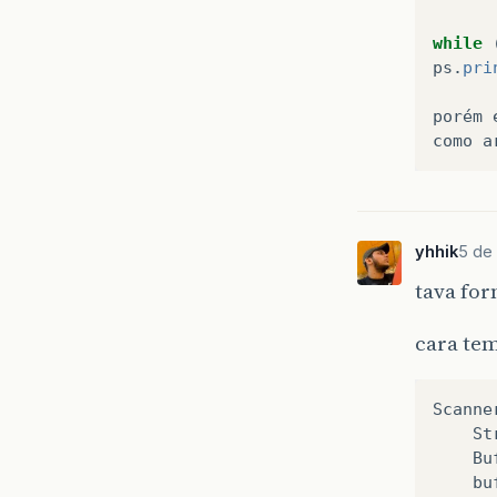
while
ps
.
pri
}
porém
}
como
a
yhhik
5 de 
tava fo
cara te
Scanne
St
Bu
bu