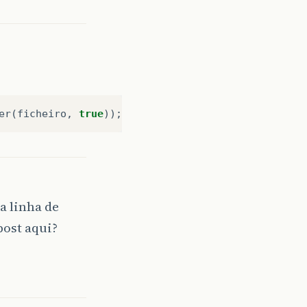
er
(
ficheiro
,
true
));
a linha de
ost aqui?