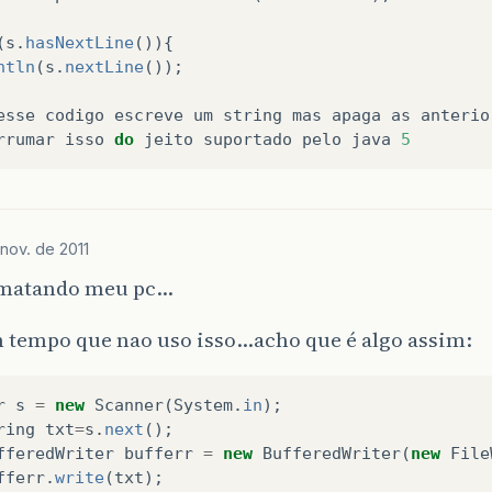
br
.
close
();
(
s
.
hasNextLine
()){
ntln
(
s
.
nextLine
());
esse
codigo
escreve
um
string
mas
apaga
as
anterio
rrumar
isso
do
jeito
suportado
pelo
java
5
nov. de 2011
rmatando meu pc…
m tempo que nao uso isso…acho que é algo assim:
r
s
=
new
Scanner
(
System
.
in
);
ring
txt
=
s
.
next
();
fferedWriter
bufferr
=
new
BufferedWriter
(
new
File
fferr
.
write
(
txt
);