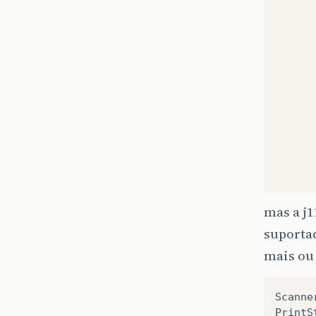
mas a j1
suportad
mais ou
Scanne
PrintS