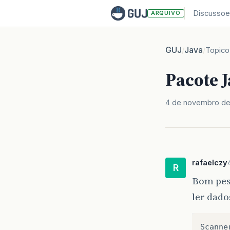
Discussoe
ARQUIVO
GUJ
Java
/
/
Topico
Pacote J
4 de novembro de
rafaelczy
R
Bom pes
ler dado
Scanne