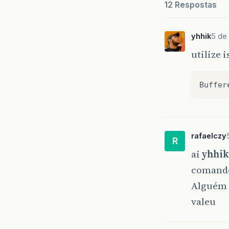
12 Respostas
yhhik
5 de 
utilize i
Buffer
rafaelczy
R
ai
yhhik
comando
Alguém m
valeu