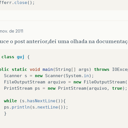
fferr
.
close
();
nov. de 2011
uce o post anterior,dei uma olhada na documentaçã
class
guj
{
blic
static
void
main
(
String
[]
args
)
throws
IOExce
Scanner
s
=
new
Scanner
(
System
.
in
);
FileOutputStream
arquivo
=
new
FileOutputStream
(
PrintStream
ps
=
new
PrintStream
(
arquivo
,
true
);
while
(
s
.
hasNextLine
()){
ps
.
println
(
s
.
nextLine
());
}