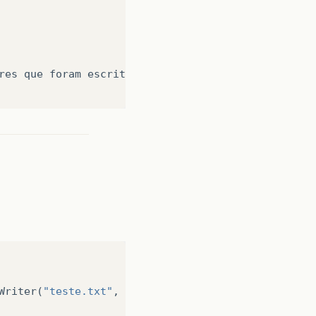
res
que
foram
escritas
.
Writer
(
"teste.txt"
,
true
));