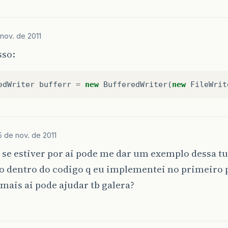
nov. de 2011
sso:
edWriter
bufferr
=
new
BufferedWriter
(
new
FileWrit
5 de nov. de 2011
se estiver por ai pode me dar um exemplo dessa tu
 dentro do codigo q eu implementei no primeiro p
ais ai pode ajudar tb galera?