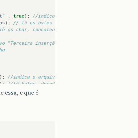
t"
,
true
);
//indica o arquivo p/ gravação de dado
os
);
// lê os bytes decodifica para unicode e grav
lê os char, concatena e a monta a string p gravaçã
vo "Terceira inserção"
ha
);
//indica o arquivo p/ leitura (saida.txt) - lê 
);
//lê bytes, decodifica para Unicode e devolve e
lê char, concatena e devolve em string
 essa, e que é