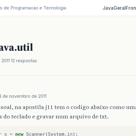
Java
Geral
Fron
s de Programacao e Tecnologia
ava.util
 2011
12 respostas
4 de novembro de 2011
soal, na apostila j11 tem o codigo abaixo como um
s do teclado e gravar num arquivo de txt.
r
s
=
new
Scanner
(
System
.
in
);