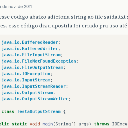
5 de nov. de 2011
esse codigo abaixo adiciona string ao file saida.txt
es. esse código diz a apostila foi criado pra uso até 
java.io.BufferedReader
;
java.io.BufferedWriter
;
java.io.FileInputStream
;
java.io.FileNotFoundException
;
java.io.FileOutputStream
;
java.io.IOException
;
java.io.InputStream
;
java.io.InputStreamReader
;
java.io.OutputStream
;
java.io.OutputStreamWriter
;
class
TestaOutputStream
{
blic
static
void
main
(
String
[]
args
)
throws
IOExce