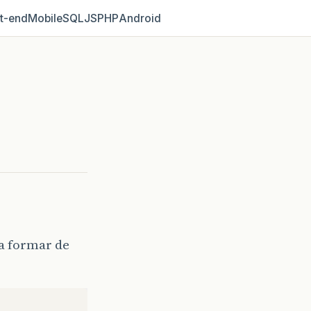
t‑end
Mobile
SQL
JS
PHP
Android
a formar de