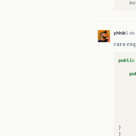
bu
yhhik
5 de 
cara esq
public
pu
}
}