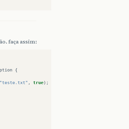
o. faça assim:
ption
{
"teste.txt"
,
true
);