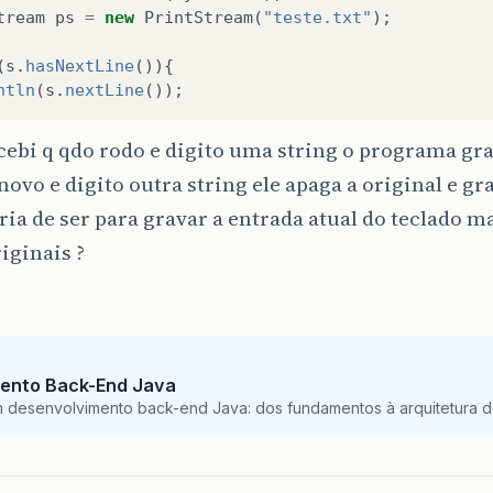
tream
ps
=
new
PrintStream
(
"teste.txt"
);
(
s
.
hasNextLine
()){
ntln
(
s
.
nextLine
());
ebi q qdo rodo e digito uma string o programa gr
novo e digito outra string ele apaga a original e gra
ia de ser para gravar a entrada atual do teclado m
iginais ?
ento Back-End Java
m desenvolvimento back-end Java: dos fundamentos à arquitetura de