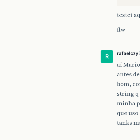
testei a
flw
rafaelczy
R
ai Mari
antes de
bom, co
string q
minha pe
que uso p
tanks 