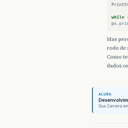
PrintS
while
ps
.
pri
Mas perc
rodo de 
Como ter
dados or
ALURA
Desenvolvim
Sua Carreira e