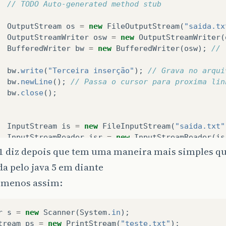
// TODO Auto-generated method stub
OutputStream
os
=
new
FileOutputStream
(
"saida.tx
OutputStreamWriter
osw
=
new
OutputStreamWriter
(
BufferedWriter
bw
=
new
BufferedWriter
(
osw
);
// 
bw
.
write
(
"Terceira inserção"
);
// Grava no arqui
bw
.
newLine
();
// Passa o cursor para proxima lin
bw
.
close
();
InputStream
is
=
new
FileInputStream
(
"saida.txt"
InputStreamReader
isr
=
new
InputStreamReader
(
is
BufferedReader
br
=
new
BufferedReader
(
isr
);
// 
1 diz depois que tem uma maneira mais simples que
a pelo java 5 em diante
String
c
=
br
.
readLine
();
 menos assim:
while
(
c
!=
null
){
System
.
out
.
println
(
c
);
r
s
=
new
Scanner
(
System
.
in
);
c
=
br
.
readLine
();
tream
ps
=
new
PrintStream
(
"teste.txt"
);
}