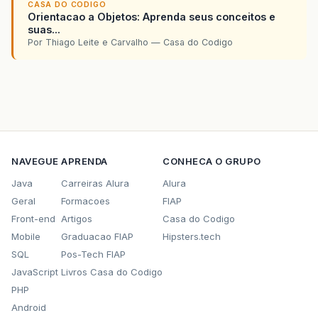
CASA DO CODIGO
Orientacao a Objetos: Aprenda seus conceitos e
suas...
Por Thiago Leite e Carvalho — Casa do Codigo
NAVEGUE
APRENDA
CONHECA O GRUPO
Java
Carreiras Alura
Alura
Geral
Formacoes
FIAP
Front-end
Artigos
Casa do Codigo
Mobile
Graduacao FIAP
Hipsters.tech
SQL
Pos-Tech FIAP
JavaScript
Livros Casa do Codigo
PHP
Android