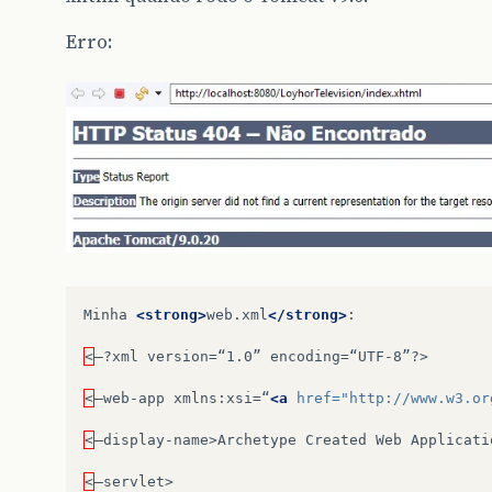
Erro:
Minha
<strong>
web.xml
</strong>
:

<
–?xml
version=“1.0”
encoding=“UTF-8”?>

<
–web-app
xmlns:xsi=“
<a
href=
"http://www.w3.or
<
–display-name>Archetype
Created
Web
Applicatio
<
–servlet>
