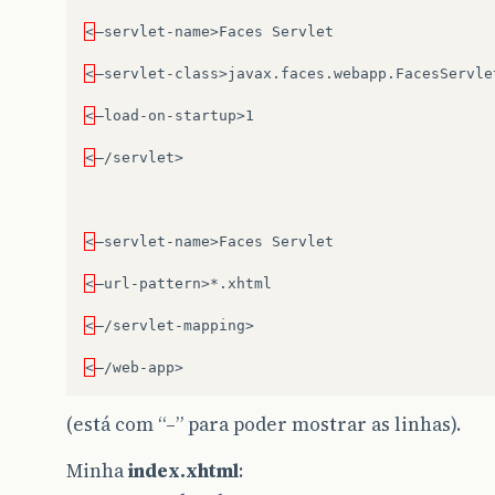
<
–servlet-name>Faces
Servlet

<
–servlet-class>javax.faces.webapp.FacesServlet
<
–load-on-startup>1

<
–/servlet>

<
–servlet-name>Faces
Servlet

<
–url-pattern>*.xhtml

<
–/servlet-mapping>

<
(está com “–” para poder mostrar as linhas).
Minha
index.xhtml
: