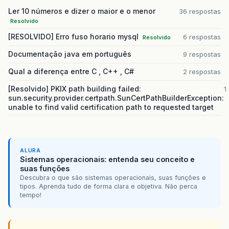
Ler 10 números e dizer o maior e o menor
36 respostas
Resolvido
[RESOLVIDO] Erro fuso horario mysql
6 respostas
Resolvido
Documentação java em português
9 respostas
Qual a diferença entre C , C++ , C#
2 respostas
[Resolvido] PKIX path building failed:
1
sun.security.provider.certpath.SunCertPathBuilderException:
unable to find valid certification path to requested target
ALURA
Sistemas operacionais: entenda seu conceito e
suas funções
Descubra o que são sistemas operacionais, suas funções e
tipos. Aprenda tudo de forma clara e objetiva. Não perca
tempo!