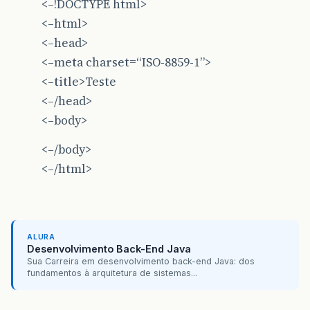
<–!DOCTYPE html>
<–html>
<–head>
<–meta charset=“ISO-8859-1”>
<–title>Teste
<–/head>
<–body>
<–/body>
<–/html>
ALURA
Desenvolvimento Back-End Java
Sua Carreira em desenvolvimento back-end Java: dos
fundamentos à arquitetura de sistemas...