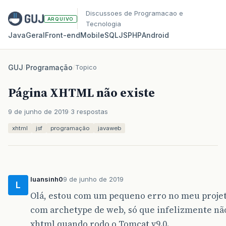
Discussoes de Programacao e
ARQUIVO
Tecnologia
Java
Geral
Front‑end
Mobile
SQL
JS
PHP
Android
GUJ
/
Programação
/
Topico
Página XHTML não existe
9 de junho de 2019
3 respostas
xhtml
jsf
programação
javaweb
luansinh0
9 de junho de 2019
L
Olá, estou com um pequeno erro no meu projet
com archetype de web, só que infelizmente nã
xhtml quando rodo o Tomcat v9.0.