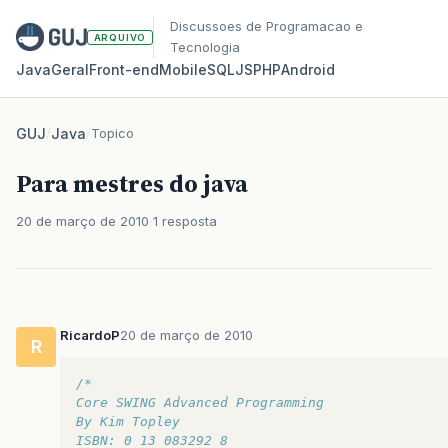
Discussoes de Programacao e
ARQUIVO
Tecnologia
Java
Geral
Front‑end
Mobile
SQL
JS
PHP
Android
GUJ
/
Java
/
Topico
Para mestres do java
20 de março de 2010
1 resposta
RicardoP
20 de março de 2010
R
/*
Core SWING Advanced Programming 
By Kim Topley
ISBN: 0 13 083292 8       