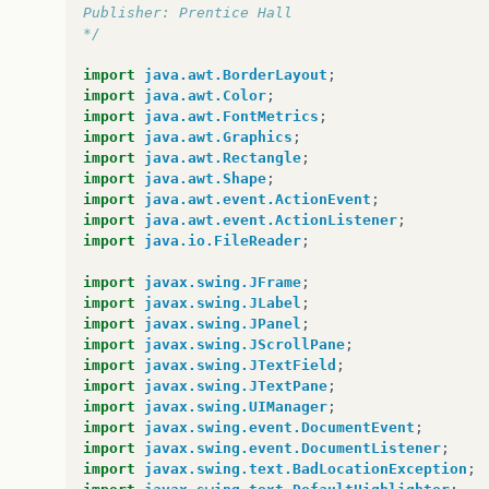
Publisher: Prentice Hall  
*/
import
java.awt.BorderLayout
;
import
java.awt.Color
;
import
java.awt.FontMetrics
;
import
java.awt.Graphics
;
import
java.awt.Rectangle
;
import
java.awt.Shape
;
import
java.awt.event.ActionEvent
;
import
java.awt.event.ActionListener
;
import
java.io.FileReader
;
import
javax.swing.JFrame
;
import
javax.swing.JLabel
;
import
javax.swing.JPanel
;
import
javax.swing.JScrollPane
;
import
javax.swing.JTextField
;
import
javax.swing.JTextPane
;
import
javax.swing.UIManager
;
import
javax.swing.event.DocumentEvent
;
import
javax.swing.event.DocumentListener
;
import
javax.swing.text.BadLocationException
;