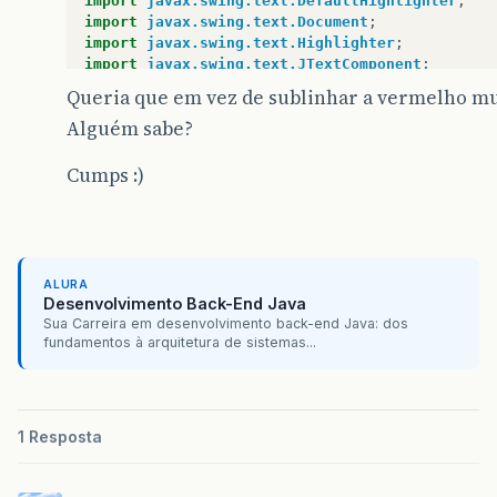
import
javax.swing.text.DefaultHighlighter
;
import
javax.swing.text.Document
;
import
javax.swing.text.Highlighter
;
import
javax.swing.text.JTextComponent
;
import
javax.swing.text.LayeredHighlighter
;
Queria que em vez de sublinhar a vermelho mud
import
javax.swing.text.Position
;
Alguém sabe?
import
javax.swing.text.View
;
public
class
HighlightExample
{
Cumps :)
public
static
void
main
(
String
[]
args
)
{
try
{
UIManager
.
setLookAndFeel
(
"com.sun.java
}
catch
(
Exception
evt
)
{}
ALURA
JFrame
f
=
new
JFrame
(
"Highlight example"
)
Desenvolvimento Back-End Java
final
JTextPane
textPane
=
new
JTextPane
()
Sua Carreira em desenvolvimento back-end Java: dos
textPane
.
setHighlighter
(
highlighter
);
fundamentos à arquitetura de sistemas...
JPanel
pane
=
new
JPanel
();
pane
.
setLayout
(
new
BorderLayout
());
pane
.
add
(
new
JLabel
(
"Enter word: "
),
"West
final
JTextField
tf
=
new
JTextField
();
1 Resposta
pane
.
add
(
tf
,
"Center"
);
f
.
getContentPane
().
add
(
pane
,
"South"
);
f
.
getContentPane
().
add
(
new
JScrollPane
(
tex