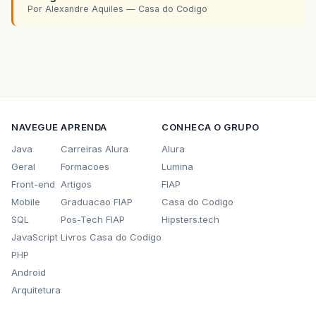
Por Alexandre Aquiles — Casa do Codigo
if
(
word
==
null
||
word
.
equals
(
""
))
{
return
-
1
;
}
// Look for the word we are given - insens
String
content
=
null
;
try
{
Document
d
=
comp
.
getDocument
();
content
=
d
.
getText
(
0
,
d
.
getLength
()).
to
NAVEGUE
APRENDA
CONHECA O GRUPO
}
catch
(
BadLocationException
e
)
{
// Cannot happen
Java
Carreiras Alura
Alura
return
-
1
;
Geral
Formacoes
Lumina
}
Front-end
Artigos
FIAP
word
=
word
.
toLowerCase
();
Mobile
Graduacao FIAP
Casa do Codigo
int
lastIndex
=
0
;
SQL
Pos-Tech FIAP
Hipsters.tech
int
wordSize
=
word
.
length
();
JavaScript
Livros Casa do Codigo
while
((
lastIndex
=
content
.
indexOf
(
word
,
PHP
int
endIndex
=
lastIndex
+
wordSize
;
Android
try
{
Arquitetura
highlighter
.
addHighlight
(
lastIndex
,
en
}
catch
(
BadLocationException
e
)
{