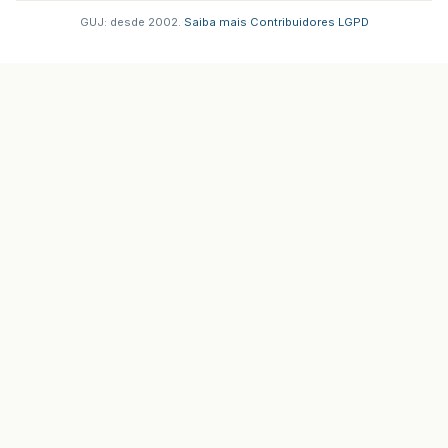
// Nothing to do
}
GUJ: desde 2002.
·
Saiba mais
·
Contribuidores
·
LGPD
if
(
firstOffset
==
-
1
)
{
firstOffset
=
lastIndex
;
}
lastIndex
=
endIndex
;
}
return
firstOffset
;
}
protected
JTextComponent
comp
;
protected
Highlighter
.
HighlightPainter
paint
}
class
UnderlineHighlighter
extends
DefaultHigh
public
UnderlineHighlighter
(
Color
c
)
{
painter
=
(
c
==
null
?
sharedPainter
:
new
}
// Convenience method to add a highlight wit
// the default painter.