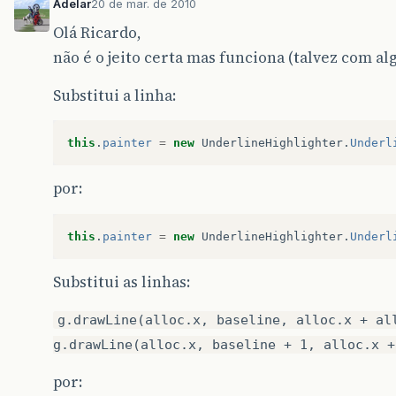
Adelar
20 de mar. de 2010
try
{
Olá Ricardo,
textPane
.
read
(
new
FileReader
(
"links1.htm
não é o jeito certa mas funciona (talvez com al
}
catch
(
Exception
e
)
{
System
.
out
.
println
(
"Failed to load file 
Substitui a linha:
System
.
out
.
println
(
e
);
}
final
WordSearcher
searcher
=
new
WordSear
this
.
painter
=
new
UnderlineHighlighter
.
Underl
tf
.
addActionListener
(
new
ActionListener
()
public
void
actionPerformed
(
ActionEvent
por:
word
=
tf
.
getText
().
trim
();
int
offset
=
searcher
.
search
(
word
);
if
(
offset
!=
-
1
)
{
this
.
painter
=
new
UnderlineHighlighter
.
Underl
try
{
textPane
.
scrollRectToVisible
(
textP
.
modelToView
(
offset
));
Substitui as linhas:
}
catch
(
BadLocationException
e
)
{
}
g.drawLine(alloc.x, baseline, alloc.x + al
}
}
g.drawLine(alloc.x, baseline + 1, alloc.x +
});
por:
textPane
.
getDocument
().
addDocumentListener