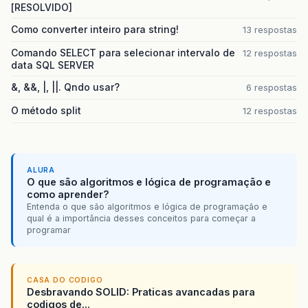
[RESOLVIDO]
class
WordSearcher
{
Como converter inteiro para string!
13 respostas
public
WordSearcher
(
JTextComponent
comp
)
{
this
.
comp
=
comp
;
Comando SELECT para selecionar intervalo de
12 respostas
this
.
painter
=
new
UnderlineHighlighter
.
Un
data SQL SERVER
Color
.
red
);
}
&, &&, |, ||. Qndo usar?
6 respostas
// Search for a word and return the offset o
O método split
12 respostas
// first occurrence. Highlights are added fo
// occurrences found.
public
int
search
(
String
word
)
{
int
firstOffset
=
-
1
;
ALURA
Highlighter
highlighter
=
comp
.
getHighligh
O que são algoritmos e lógica de programação e
como aprender?
// Remove any existing highlights for last
Entenda o que são algoritmos e lógica de programação e
Highlighter
.
Highlight
[]
highlights
=
highl
qual é a importância desses conceitos para começar a
for
(
int
i
=
0
;
i
<
highlights
.
length
;
i
++
programar
Highlighter
.
Highlight
h
=
highlights
[
i
]
;
if
(
h
.
getPainter
()
instanceof
UnderlineH
highlighter
.
removeHighlight
(
h
);
}
CASA DO CODIGO
Desbravando SOLID: Praticas avancadas para
}
codigos de...