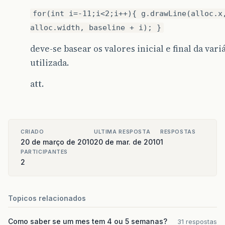
public
void
insertUpdate
(
DocumentEvent
e
for(int i=-11;i<2;i++){ g.drawLine(alloc.x
searcher
.
search
(
word
);
alloc.width, baseline + i); }
}
deve-se basear os valores inicial e final da vari
public
void
removeUpdate
(
DocumentEvent
e
searcher
.
search
(
word
);
utilizada.
}
att.
public
void
changedUpdate
(
DocumentEvent
}
});
f
.
setSize
(
400
,
400
);
CRIADO
ULTIMA RESPOSTA
RESPOSTAS
f
.
setVisible
(
true
);
20 de março de 2010
20 de mar. de 2010
1
}
PARTICIPANTES
public
static
String
word
;
2
public
static
Highlighter
highlighter
=
new
}
Topicos relacionados
// A simple class that searches for a word in
// a document and highlights occurrences of th
Como saber se um mes tem 4 ou 5 semanas?
31 respostas