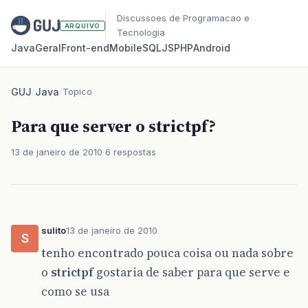
Discussoes de Programacao e
ARQUIVO
Tecnologia
Java
Geral
Front‑end
Mobile
SQL
JS
PHP
Android
GUJ
/
Java
/
Topico
Para que server o strictpf?
13 de janeiro de 2010
6 respostas
sulito
13 de janeiro de 2010
S
tenho encontrado pouca coisa ou nada sobre
o
strictpf
gostaria de saber para que serve e
como se usa