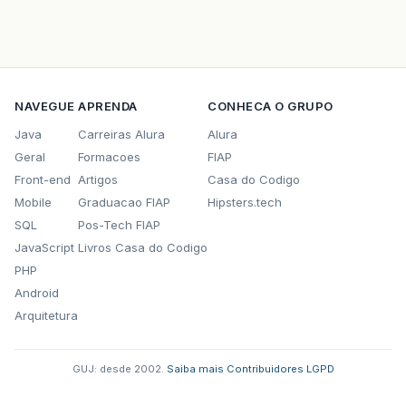
NAVEGUE
APRENDA
CONHECA O GRUPO
Java
Carreiras Alura
Alura
Geral
Formacoes
FIAP
Front-end
Artigos
Casa do Codigo
Mobile
Graduacao FIAP
Hipsters.tech
SQL
Pos-Tech FIAP
JavaScript
Livros Casa do Codigo
PHP
Android
Arquitetura
GUJ: desde 2002.
·
Saiba mais
·
Contribuidores
·
LGPD