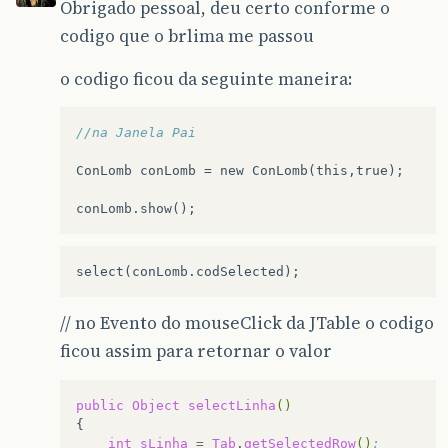
Obrigado pessoal, deu certo conforme o
codigo que o brlima me passou
o codigo ficou da seguinte maneira:
//na Janela Pai
ConLomb
conLomb
=
new
ConLomb
(
this
,
true
);
conLomb
.
show
();
// no Evento do mouseClick da JTable o codigo
ficou assim para retornar o valor
public
Object
selectLinha
()
int
sLinha
=
Tab
.
getSelectedRow
()
;