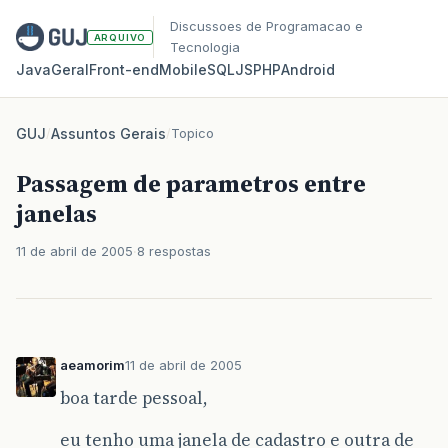
Discussoes de Programacao e
ARQUIVO
Tecnologia
Java
Geral
Front‑end
Mobile
SQL
JS
PHP
Android
GUJ
/
Assuntos Gerais
/
Topico
Passagem de parametros entre
janelas
11 de abril de 2005
8 respostas
aeamorim
11 de abril de 2005
boa tarde pessoal,
eu tenho uma janela de cadastro e outra de