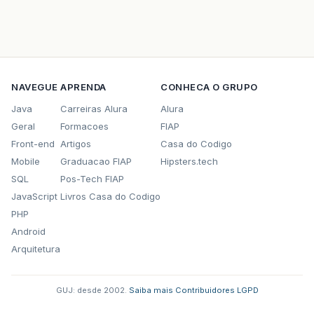
NAVEGUE
APRENDA
CONHECA O GRUPO
Java
Carreiras Alura
Alura
Geral
Formacoes
FIAP
Front-end
Artigos
Casa do Codigo
Mobile
Graduacao FIAP
Hipsters.tech
SQL
Pos-Tech FIAP
JavaScript
Livros Casa do Codigo
PHP
Android
Arquitetura
GUJ: desde 2002.
·
Saiba mais
·
Contribuidores
·
LGPD