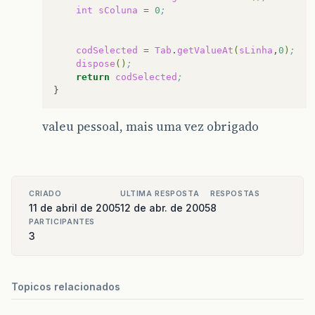
int
sColuna
=
0
;
codSelected
=
Tab
.
getValueAt
(
sLinha
,
0
)
;
dispose
()
;
return
codSelected
;
valeu pessoal, mais uma vez obrigado
CRIADO
ULTIMA RESPOSTA
RESPOSTAS
11 de abril de 2005
12 de abr. de 2005
8
PARTICIPANTES
3
Topicos relacionados