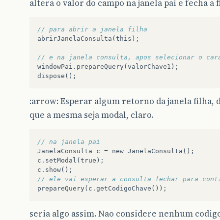
altera o valor do campo na janela pai e fecha a f
// para abrir a janela filha
abrirJanelaConsulta
(
this
);
// e na janela consulta, apos selecionar o car
windowPai
.
prepareQuery
(
valorChave1
);
dispose
();
:arrow: Esperar algum retorno da janela filha, 
que a mesma seja modal, claro.
// na janela pai
JanelaConsulta
c
=
new
JanelaConsulta
();
c
.
setModal
(
true
);
c
.
show
();
// ele vai esperar a consulta fechar para cont
prepareQuery
(
c
.
getCodigoChave
());
seria algo assim. Nao considere nenhum codig