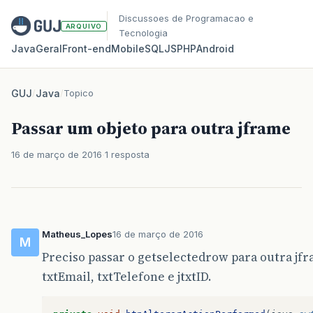
Discussoes de Programacao e
ARQUIVO
Tecnologia
Java
Geral
Front‑end
Mobile
SQL
JS
PHP
Android
GUJ
/
Java
/
Topico
Passar um objeto para outra jframe
16 de março de 2016
1 resposta
Matheus_Lopes
16 de março de 2016
M
Preciso passar o getselectedrow para outra jf
txtEmail, txtTelefone e jtxtID.