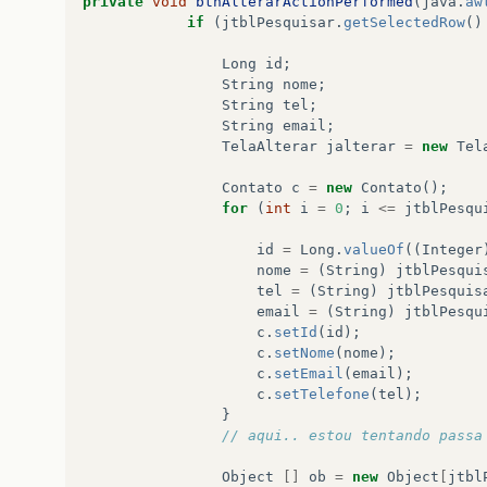
private
void
btnAlterarActionPerformed
(
java
.
aw
if
(
jtblPesquisar
.
getSelectedRow
()
Long
id
;
String
nome
;
String
tel
;
String
email
;
TelaAlterar
jalterar
=
new
Tel
Contato
c
=
new
Contato
();
for
(
int
i
=
0
;
i
<=
jtblPesqu
id
=
Long
.
valueOf
((
Integer
nome
=
(
String
)
jtblPesqui
tel
=
(
String
)
jtblPesquis
email
=
(
String
)
jtblPesqu
c
.
setId
(
id
);
c
.
setNome
(
nome
);
c
.
setEmail
(
email
);
c
.
setTelefone
(
tel
);
}
// aqui.. estou tentando passa
Object
[]
ob
=
new
Object
[
jtbl