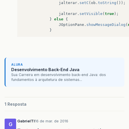
jalterar
.
setC
(
ob
.
toString
());
jalterar
.
setVisible
(
true
);
}
else
{
JOptionPane
.
showMessageDialog
(
}
ALURA
Desenvolvimento Back-End Java
Sua Carreira em desenvolvimento back-end Java: dos
fundamentos à arquitetura de sistemas...
1 Resposta
GabrielTI
16 de mar. de 2016
G