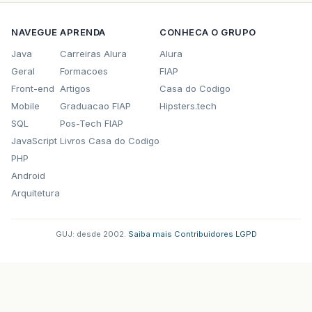
NAVEGUE
APRENDA
CONHECA O GRUPO
Java
Carreiras Alura
Alura
Geral
Formacoes
FIAP
Front-end
Artigos
Casa do Codigo
Mobile
Graduacao FIAP
Hipsters.tech
SQL
Pos-Tech FIAP
JavaScript
Livros Casa do Codigo
PHP
Android
Arquitetura
GUJ: desde 2002.
·
Saiba mais
·
Contribuidores
·
LGPD