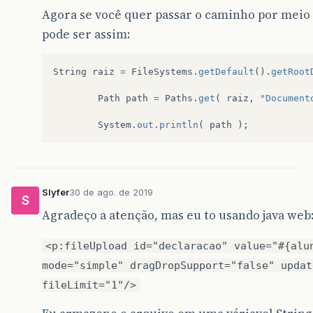
Agora se você quer passar o caminho por meio 
pode ser assim:
String
raiz
=
FileSystems
.
getDefault
().
getRoot
Path
path
=
Paths
.
get
(
raiz
,
"Document
System
.
out
.
println
(
path
);
Slyfer
30 de ago. de 2019
S
Agradeço a atenção, mas eu to usando java web:
<p:fileUpload id="declaracao" value="#{alu
mode="simple" dragDropSupport="false" updat
fileLimit="1"/>