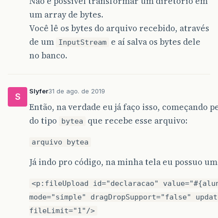
Não é possível transformar um diretório em
um array de bytes.
Você lê os bytes do arquivo recebido, através
de um
e aí salva os bytes dele
InputStream
no banco.
Slyfer
31 de ago. de 2019
S
Então, na verdade eu já faço isso, começando 
do tipo
que recebe esse arquivo:
bytea
arquivo bytea
Já indo pro código, na minha tela eu possuo um
<p:fileUpload id="declaracao" value="#{alu
mode="simple" dragDropSupport="false" updat
fileLimit="1"/>