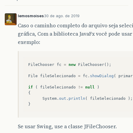
lemosmoises
30 de ago. de 2019
Caso o caminho completo do arquivo seja selec
gráfica, Com a biblioteca JavaFx você pode usa
exemplo:
FileChooser
fc
=
new
FileChooser
();
File
fileSelecionado
=
fc
.
showDialog
(
primar
if
(
fileSelecionado
!=
null
)
{
System
.
out
.
println
(
fileSelecionado
);
}
Se usar Swing, use a classe JFileChooser.