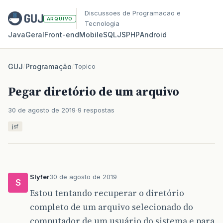
Discussoes de Programacao e
ARQUIVO
Tecnologia
Java
Geral
Front‑end
Mobile
SQL
JS
PHP
Android
GUJ
/
Programação
/
Topico
Pegar diretório de um arquivo
30 de agosto de 2019
9 respostas
jsf
Slyfer
30 de agosto de 2019
S
Estou tentando recuperar o diretório
completo de um arquivo selecionado do
computador de um usuário do sistema e para