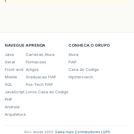
NAVEGUE
APRENDA
CONHECA O GRUPO
Java
Carreiras Alura
Alura
Geral
Formacoes
FIAP
Front-end
Artigos
Casa do Codigo
Mobile
Graduacao FIAP
Hipsters.tech
SQL
Pos-Tech FIAP
JavaScript
Livros Casa do Codigo
PHP
Android
Arquitetura
GUJ: desde 2002.
·
Saiba mais
·
Contribuidores
·
LGPD