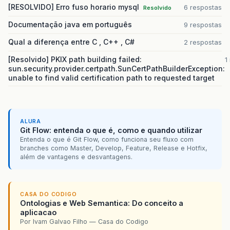
[RESOLVIDO] Erro fuso horario mysql
6 respostas
Resolvido
Documentação java em português
9 respostas
Qual a diferença entre C , C++ , C#
2 respostas
[Resolvido] PKIX path building failed:
1
sun.security.provider.certpath.SunCertPathBuilderException:
unable to find valid certification path to requested target
ALURA
Git Flow: entenda o que é, como e quando utilizar
Entenda o que é Git Flow, como funciona seu fluxo com
branches como Master, Develop, Feature, Release e Hotfix,
além de vantagens e desvantagens.
CASA DO CODIGO
Ontologias e Web Semantica: Do conceito a
aplicacao
Por Ivam Galvao Filho — Casa do Codigo