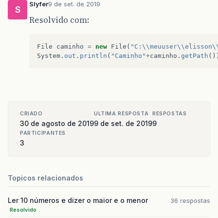
Slyfer
9 de set. de 2019
S
Resolvido com:
File
caminho
=
new
File
(
"C:\\meuuser\\elisson\
System
.
out
.
println
(
"Caminho"
+
caminho
.
getPath
()
CRIADO
ULTIMA RESPOSTA
RESPOSTAS
30 de agosto de 2019
9 de set. de 2019
9
PARTICIPANTES
3
Topicos relacionados
Ler 10 números e dizer o maior e o menor
36 respostas
Resolvido