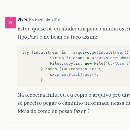
Slyfer
9 de set. de 2019
S
Estou quase lá, eu mudei um pouco minha estra
tipo Part e no bean eu faço assim:
try
(
InputStream
is
=
arquivo
.
getInputStream
()
String
filename
=
arquivo
.
getSubmi
Files
.
copy
(
is
,
new
File
(
"C:\\Users
}
catch
(
IOException
ex
)
{
ex
.
printStackTrace
();
}
Na terceira linha eu eu copio o arquivo pro di
só preciso pegar o caminho informado nessa li
ideia de como eu posso fazer ?