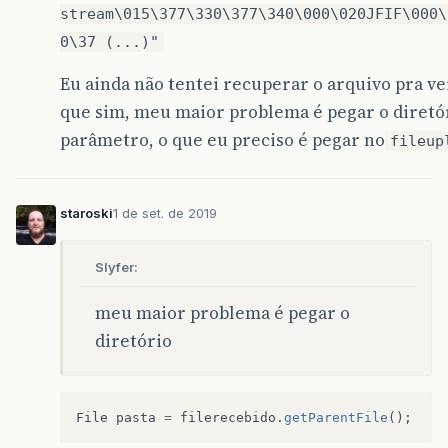
stream\015\377\330\377\340\000\020JFIF\000\
0\37 (...)"
Eu ainda não tentei recuperar o arquivo pra ve
que sim, meu maior problema é pegar o diretór
parâmetro, o que eu preciso é pegar no
fileup
staroski
1 de set. de 2019
Slyfer:
meu maior problema é pegar o
diretório
File
pasta
=
filerecebido
.
getParentFile
();