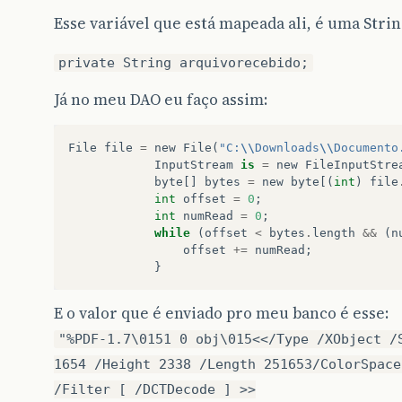
Esse variável que está mapeada ali, é uma Strin
private String arquivorecebido;
Já no meu DAO eu faço assim:
File
file
=
new
File
(
"C:
\\
Downloads
\\
Documento
InputStream
is
=
new
FileInputStre
byte
[]
bytes
=
new
byte
[(
int
)
file
int
offset
=
0
;
int
numRead
=
0
;
while
(
offset
<
bytes
.
length
&&
(
n
offset
+=
numRead
;
}
E o valor que é enviado pro meu banco é esse:
"%PDF-1.7\0151 0 obj\015<</Type /XObject /
1654 /Height 2338 /Length 251653/ColorSpace
/Filter [ /DCTDecode ] >>