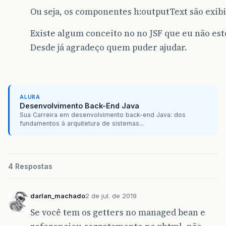
</p:dataGrid>
</h:panelGroup
return
null
;
Ou seja, os componentes h:outputText são exibi
</p:outputPanel>
<h:panelGroup>
if
(
img
.
getEnderecoImagem
()
==
null
)
<p:outputPanel
id=
"container-f
return
null
;
<p:dialog
id=
"modalImagem2
Existe algum conceito no no JSF que eu não e
<p:outputL
return
ImagemServlet
.
getURL
(
img
.
getEnderec
modal=
"true"
height=
"5
for=
"n
}
Desde já agradeço quem puder ajudar.
style=
"background-colo
<h:outputT
visible=
"#{controleIma
value=
public
void
novo
()
{
<p:hotkey
bind=
"esc"
h
</h:panelGroup
objeto
=
new
Imagem
();
</h:panelGrid>
objeto
.
setDocumentoMacro
(
selectedMacro
<p:outputPanel
id=
"for
selectedTipoImagem
=
TipoImagem
.
FOLHA
;
ALURA
<h:panelGrid
colum
selectedLadoImagem
=
LadoImagem
.
FRENTE
;
Desenvolvimento Back-End Java
<h:panelGroup>
codigoImagem
=
selectedMacro
.
getIdDocume
Sua Carreira em desenvolvimento back-end Java: dos
<p:outputL
numeroSequencia
=
null
;
fundamentos à arquitetura de sistemas...
for=
"c
numeroPagina
=
null
;
<h:outputT
numeroColeta
=
null
;
style=
numeroFolha
=
null
;
value=
caminhoImagem
=
""
;
</h:panelGroup
4 Respostas
arquivoImagem
=
null
;
</h:panelGrid>
naoSalvar
=
false
;
<h:panelGrid
colum
this
.
edicao
=
true
;
darlan_machado
2 de jul. de 2019
<h:panelGroup>
}
Se você tem os getters no managed bean e
<p:outputL
for=
"n