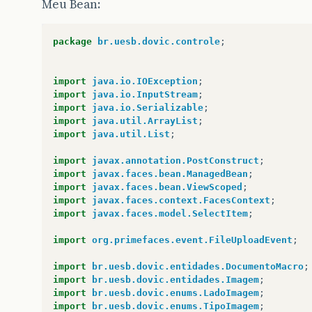
Meu Bean:
package
br.uesb.dovic.controle
;
import
java.io.IOException
;
import
java.io.InputStream
;
import
java.io.Serializable
;
import
java.util.ArrayList
;
import
java.util.List
;
import
javax.annotation.PostConstruct
;
import
javax.faces.bean.ManagedBean
;
import
javax.faces.bean.ViewScoped
;
import
javax.faces.context.FacesContext
;
import
javax.faces.model.SelectItem
;
import
org.primefaces.event.FileUploadEvent
;
import
br.uesb.dovic.entidades.DocumentoMacro
;
import
br.uesb.dovic.entidades.Imagem
;
import
br.uesb.dovic.enums.LadoImagem
;
import
br.uesb.dovic.enums.TipoImagem
;