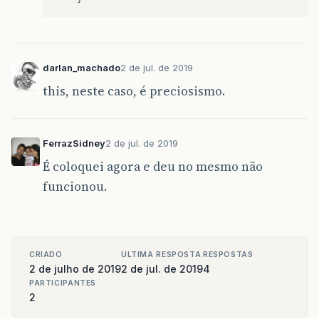
</h:panelGroup
edicao
=
true
;
</h:panelGrid>
}
<br
/>
darlan_machado
2 de jul. de 2019
public
void
excluir
()
{
this, neste caso, é preciosismo.
<p:layout
style=
"m
Imagem
img
=
dao
.
getEm
().
find
(
Imagem
.
c
dao
.
remove
(
img
);
<p:layoutUnit
String
arquivo
=
objeto
.
getEnderecoImage
minSize=
"4
FileService
.
deleteFile
(
arquivo
);
FerrazSidney
2 de jul. de 2019
<p:outputL
imagensMacro
.
remove
(
img
);
<h:selectO
É coloquei agora e deu no mesmo não
edicao
=
false
;
value=
funcionou.
<f:sel
}
va
it
</h:select
</p:layoutUnit
public
List
<
Imagem
>
getImagensCatalogo
()
{
CRIADO
ULTIMA RESPOSTA
RESPOSTAS
List
<
Imagem
>
lista
=
dao
.
getImagensCat
2 de julho de 2019
2 de jul. de 2019
4
<p:layoutUnit
return
lista
;
PARTICIPANTES
<p:outputL
}
2
<h:selectO
value=