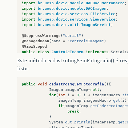
import
br.uesb.dovic.modelo.DAODocumentoMacro
;
import
br.uesb.dovic.modelo.DAOImagem
;
import
br.uesb.dovic.servicos.FileService
;
import
br.uesb.dovic.servicos.ViewService
;
import
br.uesb.dovic.util.ImagemServlet
;
@SuppressWarnings
(
"serial"
)
@ManagedBean
(
name
=
"controleImagem"
)
@ViewScoped
public
class
ControleImagem
implements
Seriali
Este método cadastroImgSemFotografia() é res
lista:
private
Integer
selectedMacroId
;
private
DocumentoMacro
selectedMacro
;
public
void
cadastroImgSemFotografia
(){
Imagem
imagemTemp
=
null
;
private
DAOImagem
<
Imagem
>
dao
;
for
(
int
i
=
0
;
i
<
imagensMacro
.
si
private
DAODocumentoMacro
<
DocumentoMacro
>
imagemTemp
=
imagensMacro
.
get
(
i
)
private
List
<
Imagem
>
imagensMacro
;
if
(
imagemTemp
.
getEnderecoImage
private
Imagem
objeto
;
break
;
private
Imagem
selectedImagem
;
}
private
Integer
numeroPagina
;
System
.
out
.
println
(
imagemTemp
.
getC
private
Integer
numeroFolha
;
alterar
(
imagemTemp
);
private
Integer
numeroSequencia
;