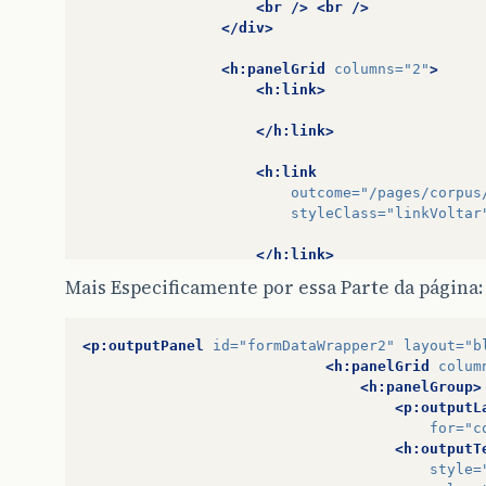
<br
/>
<br
/>
objeto
.
setNumeroSequencia
(
numeroSequencia
)
</div>
objeto
.
setCodigoImagem
(
codigoImagem
);
<h:panelGrid
columns=
"2"
>
if
(
arquivoImagem
!=
null
)
<h:link>
{
arquivoAntigo
=
objeto
.
getEnderecoImagem
</h:link>
objeto
.
setEnderecoImagem
(
caminhoImagem
}
<h:link
if
(
objeto
.
getId
()
==
null
)
outcome=
"/pages/corpus
gravou
=
dao
.
persist
(
objeto
);
styleClass=
"linkVoltar
else
</h:link>
gravou
=
dao
.
merge
(
objeto
);
Mais Especificamente por essa Parte da página:
</h:panelGrid>
<br
/>
if
(
gravou
)
{
<!--  -->
<p:outputPanel
id=
"formDataWrapper2"
layout=
"b
imagensMacro
.
add
(
objeto
);
<p:outputPanel
id=
"recursos2"
<h:panelGrid
colum
edicao
=
false
;
<h:panelGrid
columns=
"2"
>
<h:panelGroup>
if
(
arquivoImagem
!=
null
)
<h:panelGroup>
<p:outputL
FileService
.
copyFile
(
caminhoImagem
<p:outputLabel
sty
for=
"c
if
(
arquivoAntigo
!=
null
)
<p:commandButton
v
<h:outputT
if
(
!
arquivoAntigo
.
equals
(
""
))
</h:panelGroup>
style=
FileService
.
deleteFile
(
arquivo
<h:panelGroup>