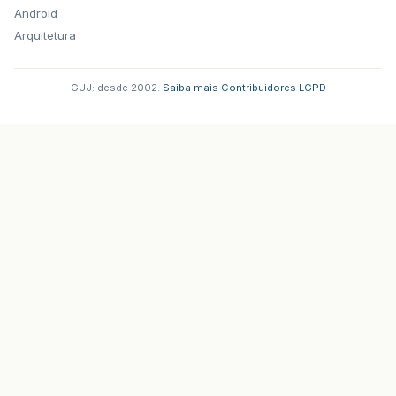
Android
public
DAOImagem
<
Imagem
>
getDaoImagem
()
{
return
dao
;
Arquitetura
}
GUJ: desde 2002.
·
Saiba mais
·
Contribuidores
·
LGPD
public
void
setDaoImagem
(
DAOImagem
<
Imagem
>
this
.
dao
=
daoImagem
;
}
public
Imagem
getObjeto
()
{
return
objeto
;
}
public
void
setObjeto
(
Imagem
objeto
)
{
this
.
objeto
=
objeto
;
}
public
List
<
SelectItem
>
getListaTipoImagem
return
listaTipoImagem
;
}