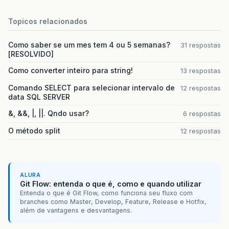
<f:sel
va
//Este Método atribui todas os cadastro de
Topicos relacionados
it
public
List
<
Imagem
>
listaFotografia
(){
</h:select
List
<
Imagem
>
imagensTemp
=
new
ArrayLi
</p:layoutUnit
Como saber se um mes tem 4 ou 5 semanas?
31 respostas
Imagem
imagemTemp
;
</p:layout>
[RESOLVIDO]
for
(
int
i
=
0
;
i
<
imagensMacro
.
size
()
<h:panelGroup
id=
"
imagemTemp
=
imagensMacro
.
get
(
i
);
Como converter inteiro para string!
13 respostas
<p:commandButt
if
(
imagemTemp
.
getEnderecoImagem
()
!
style=
"mar
imagensTemp
.
add
(
imagensMacro
.
g
Comando SELECT para selecionar intervalo de
12 respostas
actionList
data SQL SERVER
}
return
imagensTemp
;
</h:panelGroup>
&, &&, |, ||. Qndo usar?
6 respostas
}
<br
/>
O método split
12 respostas
<br
/>
//Este Método atribui todas os cadastros d
<h:panelGrid
colum
/*public List<Imagem> listaSemFotografia()
		List<Imagem> imagensTemp = new ArrayLi
<h:commandButt
		Imagem imagemTemp;
style=
"pad
		for(int i = 0; i < imagensMacro.size()
ALURA
styleClass
Git Flow: entenda o que é, como e quando utilizar
			imagemTemp=imagensMacro.get(i);
onclick=
"P
Entenda o que é Git Flow, como funciona seu fluxo com
			if(imagemTemp.getEnderecoImagem()=
actionList
branches como Master, Develop, Feature, Release e Hotfix,
				imagensTemp.add(imagensMacro.
disabled=
"
além de vantagens e desvantagens.
		}
		return imagensTemp;