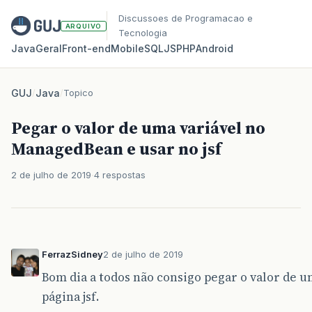
Discussoes de Programacao e
ARQUIVO
Tecnologia
Java
Geral
Front‑end
Mobile
SQL
JS
PHP
Android
GUJ
/
Java
/
Topico
Pegar o valor de uma variável no
ManagedBean e usar no jsf
2 de julho de 2019
4 respostas
FerrazSidney
2 de julho de 2019
Bom dia a todos não consigo pegar o valor de 
página jsf.