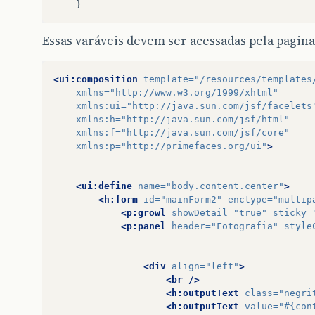
}
listaLadoImagem
=
viewService
.
getSelectItens
selectedImagem
=
new
Imagem
();
Essas varáveis devem ser acessadas pela pagina
}
<ui:composition
template=
"/resources/templates
xmlns=
"http://www.w3.org/1999/xhtml"
@PostConstruct
xmlns:ui=
"http://java.sun.com/jsf/facelets
public
void
init
()
{
xmlns:h=
"http://java.sun.com/jsf/html"
xmlns:f=
"http://java.sun.com/jsf/core"
String
idMacro
=
FacesContext
.
getCurrentIn
xmlns:p=
"http://primefaces.org/ui"
>
selectedMacroId
=
Integer
.
parseInt
(
idMacro
)
selectedMacro
=
daoMacro
.
getEm
().
find
(
Docum
imagensMacro
=
dao
.
getByDocumentoMacro
(
sele
<ui:define
name=
"body.content.center"
>
}
<h:form
id=
"mainForm2"
enctype=
"multip
<p:growl
showDetail=
"true"
sticky=
<p:panel
header=
"Fotografia"
style
public
void
gravar
()
{
String
arquivoAntigo
=
new
String
();
boolean
gravou
=
false
;
<div
align=
"left"
>
objeto
.
setTipoImagem
(
selectedTipoImagem
);
<br
/>
objeto
.
setLadoImagem
(
selectedLadoImagem
);
<h:outputText
class=
"negri
objeto
.
setNumeroFolha
(
numeroFolha
);
<h:outputText
value=
"#{con
objeto
.
setNumeroPagina
(
numeroPagina
);