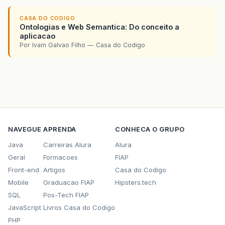
	}*/
<p:commandButt
/*public Imagem CadastroImgSemFotografia()
action=
"#{
CASA DO CODIGO
		Imagem imagemTemp= new Imagem();
Ontologias e Web Semantica: Do conceito a
onclick=
"P
		for(int i = 0; i < imagensMacro.size()
aplicacao
			imagemTemp=imagensMacro.get(i);
Por Ivam Galvao Filho — Casa do Codigo
</h:panelGrid>
			if(imagemTemp.getEnderecoImagem()=
<br
/>
				break;
</p:outputPanel>
		}
		return imagemTemp;
</p:dialog>
	}*/
//Este Método atribui o cadastro da imagem
</p:outputPanel>
//parâmetro para o método alterar
public
void
cadastroImgSemFotografia
(){
</p:panel>
Imagem
imagemTemp
=
null
;
NAVEGUE
APRENDA
CONHECA O GRUPO
</h:form>
for
(
int
i
=
0
;
i
<
imagensMacro
.
size
()
</ui:define>
Java
Carreiras Alura
Alura
imagemTemp
=
imagensMacro
.
get
(
i
);
</ui:composition>
if
(
imagemTemp
.
getEnderecoImagem
()
=
Geral
Formacoes
FIAP
break
;
Front-end
Artigos
Casa do Codigo
}
Mobile
Graduacao FIAP
Hipsters.tech
System
.
out
.
println
(
imagemTemp
.
getCodig
alterar
(
imagemTemp
);
SQL
Pos-Tech FIAP
}
JavaScript
Livros Casa do Codigo
PHP