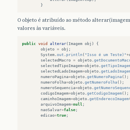
}
private
Integer
numeroColeta
;
private
String
codigoImagem
;
private
List
<
SelectItem
>
listaTipoImagem
;
O objeto é atribuído ao método alterar(imagem
private
List
<
SelectItem
>
listaLadoImagem
;
valores às variáveis.
private
TipoImagem
selectedTipoImagem
;
private
LadoImagem
selectedLadoImagem
;
private
boolean
edicao
;
public
void
alterar
(
Imagem
obj
)
{
private
ViewService
viewService
;
objeto
=
obj
;
private
String
caminhoImagem
;
System
.
out
.
println
(
"Isso é um Teste)"
+
private
InputStream
arquivoImagem
;
selectedMacro
=
objeto
.
getDocumentoMac
private
boolean
naoSalvar
;
selectedTipoImagem
=
objeto
.
getTipoImage
selectedLadoImagem
=
objeto
.
getLadoImage
numeroPagina
=
objeto
.
getNumeroPagina
();
numeroFolha
=
objeto
.
getNumeroFolha
();
public
ControleImagem
(){
numeroSequencia
=
objeto
.
getNumeroSequen
edicao
=
false
;
codigoImagem
=
objeto
.
getCodigoImagem
();
naoSalvar
=
true
;
caminhoImagem
=
objeto
.
getEnderecoImagem
dao
=
new
DAOImagem
<
Imagem
>
();
arquivoImagem
=
null
;
daoMacro
=
new
DAODocumentoMacro
<
Documento
naoSalvar
=
false
;
viewService
=
new
ViewService
();
edicao
=
true
;
selectedTipoImagem
=
TipoImagem
.
FOLHA
;
selectedLadoImagem
=
LadoImagem
.
FRENTE
;
listaTipoImagem
=
viewService
.
getSelectItens