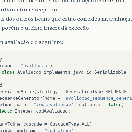
uando vou dar um save no avaliação ocorre uma
intViolationException.
ts dos outros beans que estão contidos na avaliaç
 porém o ultimo insert dá exceção.
 avaliação é o seguinte:
y
(
name
=
"avaliacao"
)
class
Avaliacao
implements
java
.
io
.
Serializable
d
eneratedValue
(
strategy
=
GenerationType
.
SEQUENCE
,
equenceGenerator
(
name
=
"avaliacao_sequence_genera
olumn
(
name
=
"cod_avaliacao"
,
nullable
=
false
)
ivate
Integer
codAvaliacao
;
anyToOne
(
cascade
=
CascadeType
.
ALL
)
oinColumn
(
name
=
"cod_aluno"
)