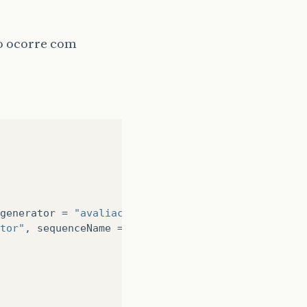
ão ocorre com
generator
=
"avaliacao_sequence_generator"
)
tor"
,
sequenceName
=
"avaliacao_cod_avaliacao_seq