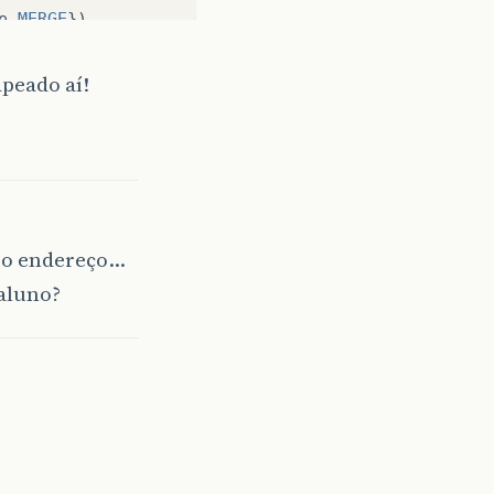
e
.
MERGE
})
apeado aí!
Y
)
Y
)
e o endereço…
aluno?
Y
)