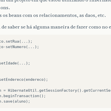
ions.
s os beans com os relacionamentos, as daos, etc.
a de saber se há alguma maneira de fazer como no 
co.setRua(...);

co-setNumero(...);

setIdade(...);

setEndereco(endereco);

n = HibernateUtil.getSessionFactory().getCurrentSes
n.beginTransaction();
