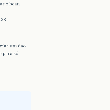
var o bean
o e
criar um dao
o para só
e