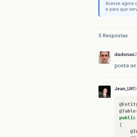
Acesse agora o
e para que serv
5 Respostas
dadonas
2
posta ae
Jean_Utf
2
@Entit
@Table
public
{
@I