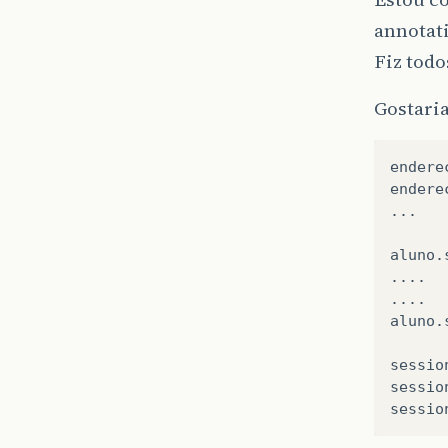
annotat
Fiz todo
Gostari
endere
endere
...

aluno.
....

....

aluno.
sessio
sessio