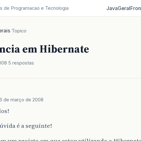
Java
Geral
Fron
s de Programacao e Tecnologia
rais
/
Topico
ência em Hibernate
008
5 respostas
6 de março de 2008
dos!
vida é a seguinte!
om um projeto em que estou utilizando o Hibernat