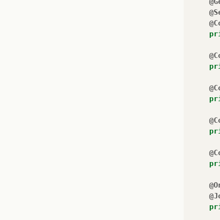
@G
@S
@C
pr
@C
pr
@C
pr
@C
pr
@C
pr
@O
@J
pr