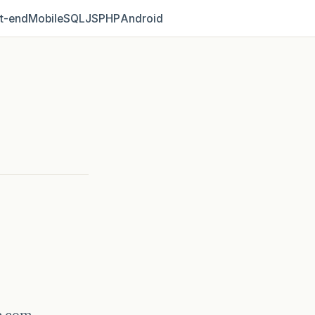
t‑end
Mobile
SQL
JS
PHP
Android
e com