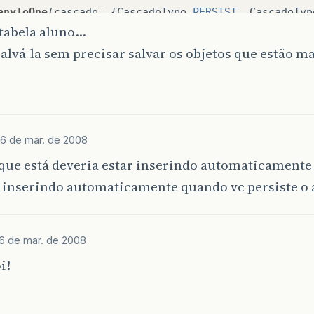
anyToOne
(
cascade
=
{
CascadeType
.
PERSIST
,
CascadeTyp
oinColumn
(
name
=
"cod_endereco"
)
 tabela aluno…
ivate
Endereco
endereco
;
alvá-la sem precisar salvar os objetos que estão m
neToMany
(
mappedBy
=
"aluno"
,
fetch
=
FetchType
.
LAZ
ascade
(
org
.
hibernate
.
annotations
.
CascadeType
.
ALL
)
ivate
List
<
Avaliacao
>
avaliacoes
;
neToMany
(
mappedBy
=
"aluno"
,
fetch
=
FetchType
.
LAZ
6 de mar. de 2008
ascade
(
org
.
hibernate
.
annotations
.
CascadeType
.
ALL
)
 que está deveria estar inserindo automaticament
ivate
List
<
Pagamento
>
pagamentos
;
á inserindo automaticamente quando vc persiste o 
neToMany
(
mappedBy
=
"aluno"
,
fetch
=
FetchType
.
LAZ
ascade
(
org
.
hibernate
.
annotations
.
CascadeType
.
ALL
)
ivate
List
<
Matricula
>
matriculas
;
6 de mar. de 2008
i!