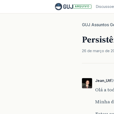
Discussoe
ARQUIVO
GUJ
Assuntos Ge
/
Persist
26 de março de 2
Jean_Utf
2
Olá a to
Minha dú
Estou c