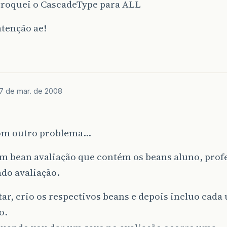
troquei o CascadeType para ALL
atenção ae!
7 de mar. de 2008
om outro problema…
 bean avaliação que contém os beans aluno, profes
ado avaliação.
tar, crio os respectivos beans e depois incluo cad
o.