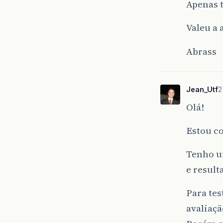
Apenas 
Valeu a 
Abrass
Jean_Utf
2
Olá!
Estou c
Tenho um
e result
Para tes
avaliaçã