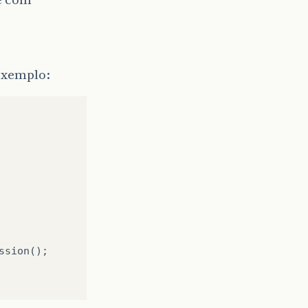
exemplo:
sion();
