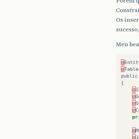
Porém q
Constra
Os inser
sucesso,
Meu bean
@
Entit
@
Table
public
{
@
I
@
G
@
S
@
C
pr
@
M
@
J