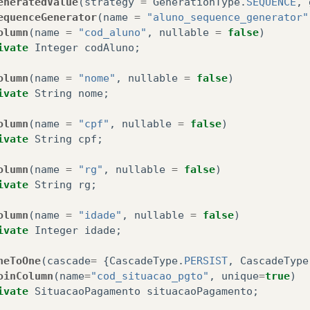
eneratedValue
(
strategy
=
GenerationType
.
SEQUENCE
,
equenceGenerator
(
name
=
"aluno_sequence_generator"
olumn
(
name
=
"cod_aluno"
,
nullable
=
false
)
ivate
Integer
codAluno
;
olumn
(
name
=
"nome"
,
nullable
=
false
)
ivate
String
nome
;
olumn
(
name
=
"cpf"
,
nullable
=
false
)
ivate
String
cpf
;
olumn
(
name
=
"rg"
,
nullable
=
false
)
ivate
String
rg
;
olumn
(
name
=
"idade"
,
nullable
=
false
)
ivate
Integer
idade
;
neToOne
(
cascade
=
{
CascadeType
.
PERSIST
,
CascadeType
oinColumn
(
name
=
"cod_situacao_pgto"
,
unique
=
true
)
ivate
SituacaoPagamento
situacaoPagamento
;