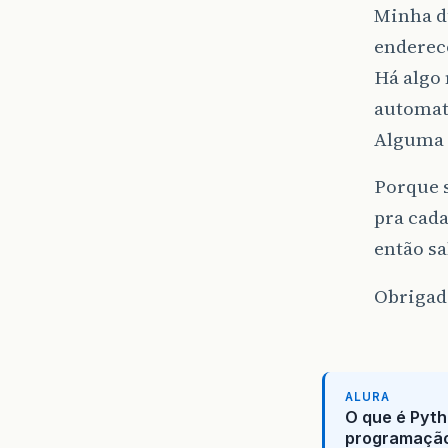
Minha dú
enderec
Há algo 
automat
Alguma 
Porque s
pra cada
então sa
Obrigad
ALURA
O que é Pyth
programaçã