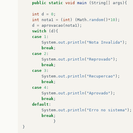
public
static
void
main
(
String
[]
args
){
int
d
=
0
;
int
nota1
=
(
int
)
(
Math
.
random
()
*
10
);
d
=
aprovacao
(
nota1
);
switch
(
d
){
case
1
:
System
.
out
.
println
(
"Nota Invalida"
);
break
;
case
2
:
System
.
out
.
println
(
"Reprovado"
);
break
;
case
3
:
System
.
out
.
println
(
"Recupercao"
);
break
;
case
4
:
System
.
out
.
println
(
"Aprovado"
);
break
;
default
:
System
.
out
.
println
(
"Erro no sistema"
);
break
;
}
}