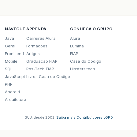
NAVEGUE
APRENDA
CONHECA O GRUPO
Java
Carreiras Alura
Alura
Geral
Formacoes
Lumina
Front-end
Artigos
FIAP
Mobile
Graduacao FIAP
Casa do Codigo
SQL
Pos-Tech FIAP
Hipsters.tech
JavaScript
Livros Casa do Codigo
PHP
Android
Arquitetura
GUJ: desde 2002.
·
Saiba mais
·
Contribuidores
·
LGPD