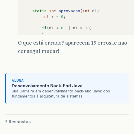
static
int
aprovacao
(
int
n1
)
int
r
=
0
;
if
(
n1
<
0
||
n1
>
10
)
{
r
=
1
;
O que está errado? aparecem 19 erros...e nao
return
r
;
consegui mudar!
}
if
(
n1
>=
0
&&
n1
<
5
)
{
r
=
2
;
return
r
;
}
ALURA
if
(
n1
>=
5
&&
n1
<
7
)
Desenvolvimento Back-End Java
{
Sua Carreira em desenvolvimento back-end Java: dos
fundamentos à arquitetura de sistemas...
r
=
3
;
return
r
;
}
if
(
n1
>=
7
&&
n1
<=
10
)
{
7 Respostas
r
=
4
;
return
r
;