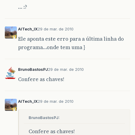
… :?
AITech_IX
29 de mar. de 2010
Ele aponta este erro para a última linha do
programa…onde tem uma }
BrunoBastosPJ
29 de mar. de 2010
Confere as chaves!
AITech_IX
29 de mar. de 2010
BrunoBastosPJ:
Confere as chaves!