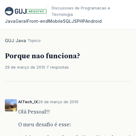
Discussoes de Programacao e
ARQUIVO
Tecnologia
Java
Geral
Front‑end
Mobile
SQL
JS
PHP
Android
GUJ
/
Java
/
Topico
Porque nao funciona?
29 de março de 2010
7 respostas
AITech_IX
29 de março de 2010
Olá Pessoal!!!
O meu desafio é esse: