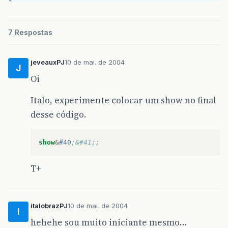
7 Respostas
jeveauxPJ
10 de mai. de 2004
J
Oi
Italo, experimente colocar um show no final
desse código.
show
&
#40
;&#41;;
T+
italobrazPJ
10 de mai. de 2004
I
hehehe sou muito iniciante mesmo…