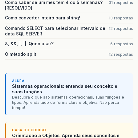
Como saber se um mes tem 4 ou 5 semanas?
31 respostas
[RESOLVIDO]
private
void
InserirActionPerformed
&
#
40
;
ja
panel2
=
super
.
getContentPane
&
#
40
;
&
#
41
Como converter inteiro para string!
13 respostas
Button
teste
=
new
Button
&
#
40
;
&
quot
;
no
panel2
.
add
&
#
40
;
teste
&
#
41
;;
Comando SELECT para selecionar intervalo de
12 respostas
show
&
#
40
;
&
#
41
;;
data SQL SERVER
&, &&, |, ||. Qndo usar?
6 respostas
&
#
125
;
O método split
12 respostas
private
void
jMenuItem1ActionPerformed
&
#
40
System
.
exit
&
#
40
;
0
&
#
41
;;
&
#
125
;
private
void
exitForm
&
#
40
;
java
.
awt
.
event
.
W
ALURA
System
.
exit
&
#
40
;
0
&
#
41
;;
Sistemas operacionais: entenda seu conceito e
suas funções
&
#
125
;
Descubra o que são sistemas operacionais, suas funções e
tipos. Aprenda tudo de forma clara e objetiva. Não perca
public
static
void
main
&
#
40
;
String
args
&
#
9
tempo!
new
pedido
&
#
40
;
&
#
41
;.
show
&
#
40
;
&
#
41
;;
&
#
125
;
// Variables declaration - do not modify
CASA DO CODIGO
private
javax
.
swing
.
JMenuItem
Alterar
;
Orientacao a Objetos: Aprenda seus conceitos e