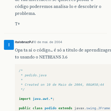
código poderemos analisa-lo e descobrir o
problema.
T+
italobrazPJ
10 de mai. de 2004
I
Opa ta ai o código... é só a titulo de aprendizage
to usando o NETBEANS 3.6
/*
 * pedido.java
 *
 * Created on 10 de Maio de 2004, 08&#58;44
 */
import
java.awt.*
;
public
class
pedido
extends
javax
.
swing
.
JFrame