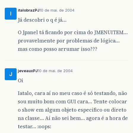
Panel
.
setLayout
&
#
40
;
null
&
#
41
;;
italobrazPJ
10 de mai. de 2004
I
Panel
.
setPreferredSize
&
#
40
;
new
java
.
aw
Já descobri o q é já…
getContentPane
&
#
40
;
&
#
41
;.
add
&
#
40
;
Pane
O Jpanel tá ficando por cima do JMENUITEM…
Pedido
.
setMnemonic
&
#
40
;
'P'
&
#
41
;;
Pedido
.
setLabel
&
#
40
;
&
quot
;
Pedido
&
quot
;
provavelmente por problemas de lógica…
Inserir
.
setAccelerator
&
#
40
;
javax
.
swing
mas como posso arrumar isso???
Inserir
.
setMnemonic
&
#
40
;
'I'
&
#
41
;;
Inserir
.
setText
&
#
40
;
&
quot
;
Inserir
&
quot
Inserir
.
addActionListener
&
#
40
;
new
java
public
void
actionPerformed
&
#
40
;
ja
jeveauxPJ
10 de mai. de 2004
InserirActionPerformed
&
#
40
;
evt
J
&
#
125
;
Oi
&
#
125
;
&
#
41
;;
Iatalo, cara aí no meu caso é só testando, não
Pedido
.
add
&
#
40
;
Inserir
&
#
41
;;
sou muito bom com GUI cara… Tente colocar
Consulta
.
setAccelerator
&
#
40
;
javax
.
swin
o show em algum objeto especifico ou direto
Consulta
.
setMnemonic
&
#
40
;
'C'
&
#
41
;;
na classe… Aí não sei bem… agora é a hora de
Consulta
.
setText
&
#
40
;
&
quot
;
Consulta
/
Ex
Pedido
.
add
&
#
40
;
Consulta
&
#
41
;;
testar… :oops: