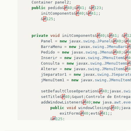
Container
panel2
;
public
pedido
&
#
40
;
&
#
41
;
&
#
123
;
initComponents
&
#
40
;
&
#
41
;;
&
#
125
;
private
void
initComponents
&
#
40
;
&
#
41
;
&
#
1
Panel
=
new
javax
.
swing
.
JPanel
&
#
40
;
&
#
4
BarraMenu
=
new
javax
.
swing
.
JMenuBar
&
#
Pedido
=
new
javax
.
swing
.
JMenu
&
#
40
;
&
#
4
Inserir
=
new
javax
.
swing
.
JMenuItem
&
#
4
Consulta
=
new
javax
.
swing
.
JMenuItem
&
#
Alterar
=
new
javax
.
swing
.
JMenuItem
&
#
4
jSeparator1
=
new
javax
.
swing
.
JSeparat
jMenuItem1
=
new
javax
.
swing
.
JMenuItem
setDefaultCloseOperation
&
#
40
;
javax
.
swi
setTitle
&
#
40
;
&
quot
;
Controle
de
Entrega
addWindowListener
&
#
40
;
new
java
.
awt
.
eve
public
void
windowClosing
&
#
40
;
java
exitForm
&
#
40
;
evt
&
#
41
;;
&
#
125
;
&
#
125
;
&
#
41
;;