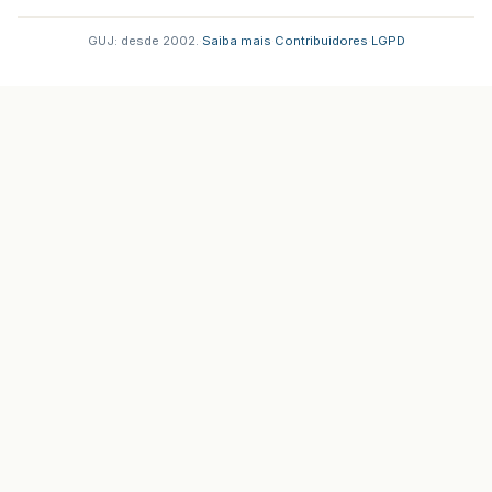
GUJ: desde 2002.
·
Saiba mais
·
Contribuidores
·
LGPD