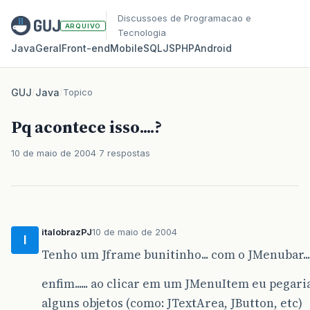
Discussoes de Programacao e
ARQUIVO
Tecnologia
Java
Geral
Front‑end
Mobile
SQL
JS
PHP
Android
GUJ
/
Java
/
Topico
Pq acontece isso....?
10 de maio de 2004
7 respostas
italobrazPJ
10 de maio de 2004
I
Tenho um Jframe bunitinho... com o JMenubar....
enfim...... ao clicar em um JMenuItem eu pegari
alguns objetos (como: JTextArea, JButton, etc)