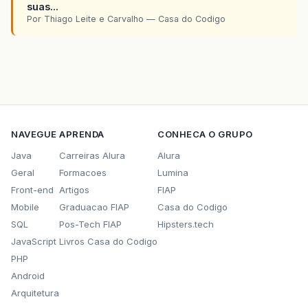
private
javax
.
swing
.
JMenuBar
BarraMenu
;
suas...
private
javax
.
swing
.
JMenuItem
Consulta
;
Por Thiago Leite e Carvalho — Casa do Codigo
private
javax
.
swing
.
JMenuItem
Inserir
;
private
javax
.
swing
.
JPanel
Panel
;
private
javax
.
swing
.
JMenu
Pedido
;
private
javax
.
swing
.
JMenuItem
jMenuItem1
;
private
javax
.
swing
.
JSeparator
jSeparator1
// End of variables declaration
&
#
125
;
NAVEGUE
APRENDA
CONHECA O GRUPO
Java
Carreiras Alura
Alura
Geral
Formacoes
Lumina
Front-end
Artigos
FIAP
Mobile
Graduacao FIAP
Casa do Codigo
SQL
Pos-Tech FIAP
Hipsters.tech
JavaScript
Livros Casa do Codigo
PHP
Android
Arquitetura