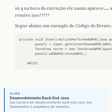
só q na hora da execução ele naum aparece....... 
resolvo isso?????
Segue abaixo um exemplo do Código do Evento.
private void InserirActionPerformed&#40;java.aw
        panel2 = super.getContentPane&#40;&#41;
        TextArea teste = new TextArea&#40;&quot
        panel2.add&#40;teste&#41;;

ALURA
Desenvolvimento Back-End Java
Sua Carreira em desenvolvimento back-end Java: dos
fundamentos à arquitetura de sistemas...