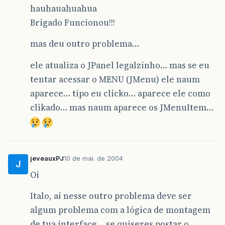
hauhauahuahua
Brigado Funcionou!!!
mas deu outro problema…
ele atualiza o JPanel legalzinho… mas se eu
tentar acessar o MENU (JMenu) ele naum
aparece… tipo eu clicko… aparece ele como
clikado… mas naum aparece os JMenuItem…
jeveauxPJ
10 de mai. de 2004
J
Oi
Italo, aí nesse outro problema deve ser
algum problema com a lógica de montagem
de tua interface… se quiseres postar o