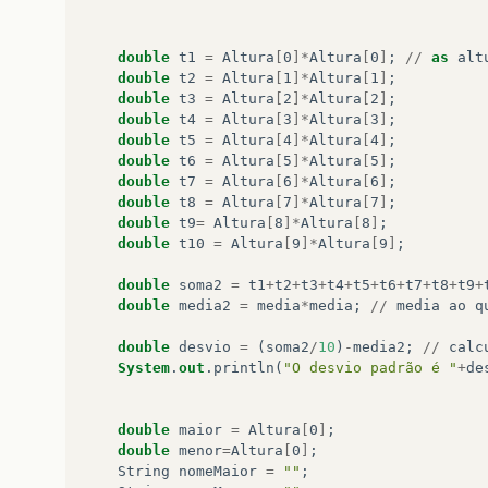
double
t1
=
Altura
[
0
]*
Altura
[
0
]
;
//
as
alt
double
t2
=
Altura
[
1
]*
Altura
[
1
]
;
double
t3
=
Altura
[
2
]*
Altura
[
2
]
;
double
t4
=
Altura
[
3
]*
Altura
[
3
]
;
double
t5
=
Altura
[
4
]*
Altura
[
4
]
;
double
t6
=
Altura
[
5
]*
Altura
[
5
]
;
double
t7
=
Altura
[
6
]*
Altura
[
6
]
;
double
t8
=
Altura
[
7
]*
Altura
[
7
]
;
double
t9
=
Altura
[
8
]*
Altura
[
8
]
;
double
t10
=
Altura
[
9
]*
Altura
[
9
]
;
double
soma2
=
t1
+
t2
+
t3
+
t4
+
t5
+
t6
+
t7
+
t8
+
t9
+
double
media2
=
media
*
media
;
//
media
ao
q
double
desvio
=
(
soma2
/
10
)
-
media2
;
//
calc
System
.
out
.
println
(
"O desvio padrão é "
+
de
double
maior
=
Altura
[
0
]
;
double
menor
=
Altura
[
0
]
;
String
nomeMaior
=
""
;