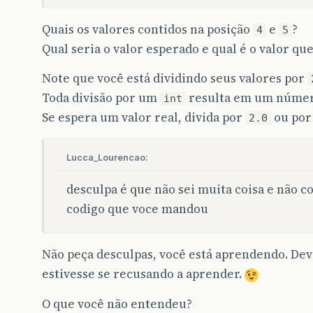
int
menor
=
0
;
for
(
int
i
=
1
;
i
<
valores
.
length
;
i
+
Quais os valores contidos na posição
e
?
if
(
valores
[
i
]
<
valores
[
menor
]
)
{
4
5
menor
=
i
;
Qual seria o valor esperado e qual é o valor qu
}
}
Note que você está dividindo seus valores por
return
menor
;
}
Toda divisão por um
resulta em um número
int
}
Se espera um valor real, divida por
ou po
2.0
Lucca_Lourencao:
desculpa é que não sei muita coisa e não 
codigo que voce mandou
Não peça desculpas, você está aprendendo. Dev
estivesse se recusando a aprender.
O que você não entendeu?