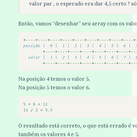
valor par , o esperado era dar 4,5 certo ? s
Então, vamos “desenhar” seu array com os valor
+----+----+----+----+----+----+----+----+----+
posição |  0 |  1 |  2 |  3 |  4 |  5 |  6 |  
+----+----+----+----+----+----+----+--
  valor |  1 |  2 |  3 |  4 |  5 |  6 |  7 |  
+----+----+----+----+----+----+----+--
Na posição 4 temos o valor 5.
Na posição 5 temos o valor 6.
5
+
6
=
11
11
/
2
=
5.5
O resultado está correto, o que está errado é v
também os valores 4 e 5.