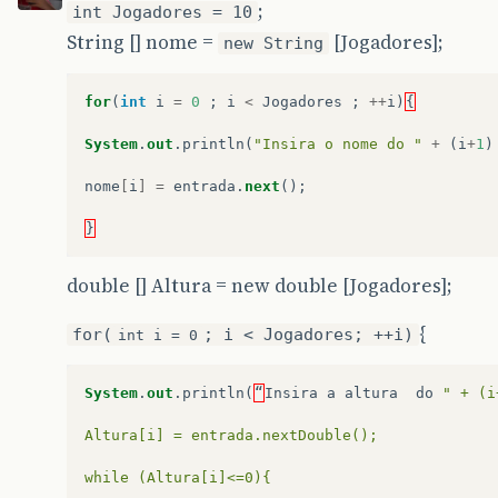
;
int Jogadores = 10
String [] nome =
[Jogadores];
new String
for
(
int
i
=
0
;
i
<
Jogadores
;
++
i
)
{
System
.
out
.
println
(
"Insira o nome do "
+
(
i
+
1
)
nome
[
i
]
=
entrada
.
next
();
}
double [] Altura = new double [Jogadores];
{
for(
; i < Jogadores; ++i)
int i = 0
System
.
out
.
println
(
“
Insira
a
altura
do
" + (i
Altura[i] = entrada.nextDouble();
while (Altura[i]<=0){