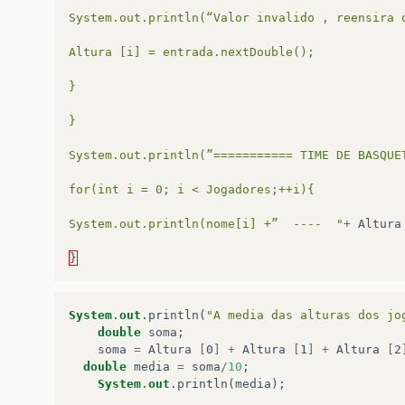
System.out.println(“Valor invalido , reensira 
Altura [i] = entrada.nextDouble();
}
}
System.out.println(”=========== TIME DE BASQUE
for(int i = 0; i < Jogadores;++i){
System.out.println(nome[i] +”  ----  "
+
Altura
}
System
.
out
.
println
(
"A media das alturas dos jo
double
soma
;
soma
=
Altura
[
0
]
+
Altura
[
1
]
+
Altura
[
2
double
media
=
soma
/
10
;
System
.
out
.
println
(
media
);