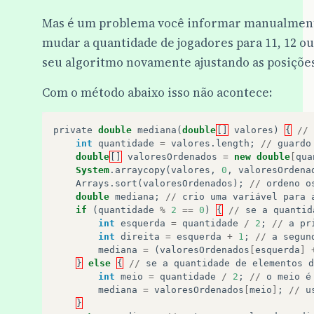
Mas é um problema você informar manualmente
mudar a quantidade de jogadores para 11, 12 ou 
seu algoritmo novamente ajustando as posições
Com o método abaixo isso não acontece:
private
double
mediana
(
double
[]
valores
)
{
//
int
quantidade
=
valores
.
length
;
//
guardo
double
[]
valoresOrdenados
=
new
double
[
qua
System
.
arraycopy
(
valores
,
0
,
valoresOrdena
Arrays
.
sort
(
valoresOrdenados
);
//
ordeno
o
double
mediana
;
//
crio
uma
variável
para
if
(
quantidade
%
2
==
0
)
{
//
se
a
quantid
int
esquerda
=
quantidade
/
2
;
//
a
pr
int
direita
=
esquerda
+
1
;
//
a
segun
mediana
=
(
valoresOrdenados
[
esquerda
]
}
else
{
//
se
a
quantidade
de
elementos
d
int
meio
=
quantidade
/
2
;
//
o
meio
é
mediana
=
valoresOrdenados
[
meio
]
;
//
u
}