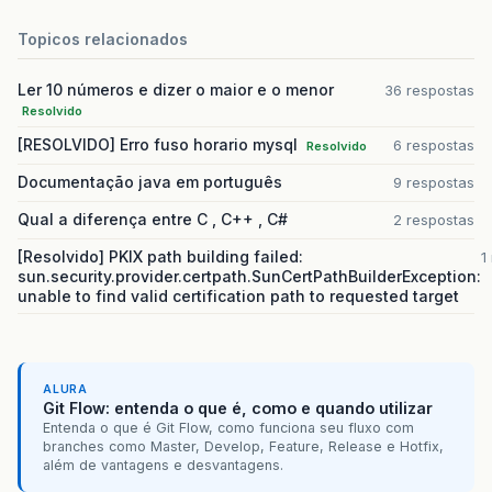
Topicos relacionados
Ler 10 números e dizer o maior e o menor
36 respostas
Resolvido
[RESOLVIDO] Erro fuso horario mysql
6 respostas
Resolvido
Documentação java em português
9 respostas
Qual a diferença entre C , C++ , C#
2 respostas
[Resolvido] PKIX path building failed:
1
sun.security.provider.certpath.SunCertPathBuilderException:
unable to find valid certification path to requested target
ALURA
Git Flow: entenda o que é, como e quando utilizar
Entenda o que é Git Flow, como funciona seu fluxo com
branches como Master, Develop, Feature, Release e Hotfix,
além de vantagens e desvantagens.