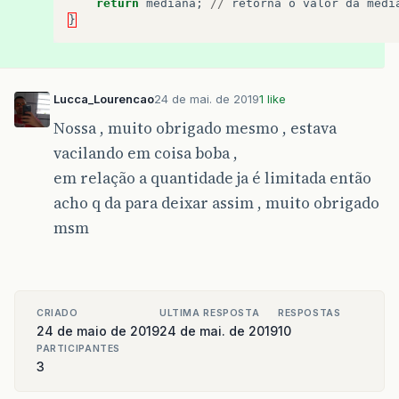
return
mediana
;
//
retorna
o
valor
da
medi
}
Lucca_Lourencao
24 de mai. de 2019
1 like
Nossa , muito obrigado mesmo , estava
vacilando em coisa boba ,
em relação a quantidade ja é limitada então
acho q da para deixar assim , muito obrigado
msm
CRIADO
ULTIMA RESPOSTA
RESPOSTAS
24 de maio de 2019
24 de mai. de 2019
10
PARTICIPANTES
3