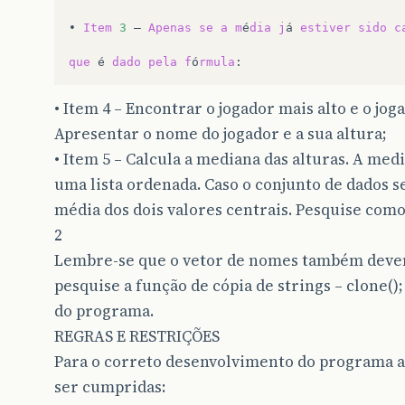
•
Item
3
–
Apenas
se
a
m
é
dia
j
á
estiver
sido
c
que
é
dado
pela
f
ó
rmula
• Item 4 – Encontrar o jogador mais alto e o jog
Apresentar o nome do jogador e a sua altura;
• Item 5 – Calcula a mediana das alturas. A med
uma lista ordenada. Caso o conjunto de dados se
média dos dois valores centrais. Pesquise como
2
Lembre-se que o vetor de nomes também devem 
pesquise a função de cópia de strings – clone();
do programa.
REGRAS E RESTRIÇÕES
Para o correto desenvolvimento do programa a
ser cumpridas: