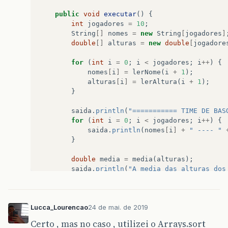
public
void
executar
()
{
int
jogadores
=
10
;
String
[]
nomes
=
new
String
[
jogadores
]
double
[]
alturas
=
new
double
[
jogadore
for
(
int
i
=
0
;
i
<
jogadores
;
i
++
)
{
nomes
[
i
]
=
lerNome
(
i
+
1
);
alturas
[
i
]
=
lerAltura
(
i
+
1
);
}
saida
.
println
(
"=========== TIME DE BAS
for
(
int
i
=
0
;
i
<
jogadores
;
i
++
)
{
saida
.
println
(
nomes
[
i
]
+
" ---- "
}
double
media
=
media
(
alturas
);
saida
.
println
(
"A media das alturas dos
double
mediana
=
mediana
(
alturas
);
saida
.
println
(
"A mediana das alturas é
Lucca_Lourencao
24 de mai. de 2019
double
desvioPadrao
=
desvioPadrao
(
alt
Certo , mas no caso , utilizei o Arrays.sort
saida
.
println
(
"O desvio padrão das alt