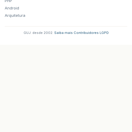
PHP
Android
Arquitetura
GUJ: desde 2002.
·
Saiba mais
·
Contribuidores
·
LGPD