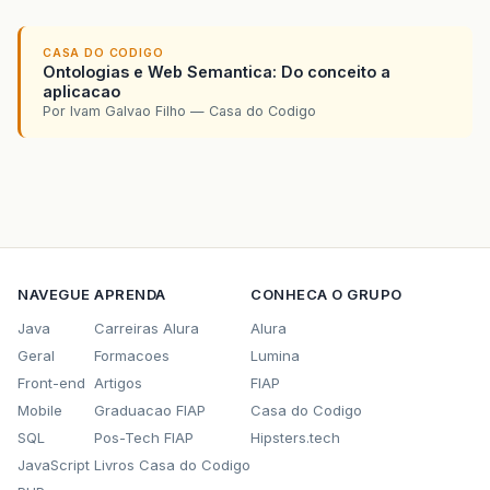
CASA DO CODIGO
Ontologias e Web Semantica: Do conceito a
aplicacao
Por Ivam Galvao Filho — Casa do Codigo
NAVEGUE
APRENDA
CONHECA O GRUPO
Java
Carreiras Alura
Alura
Geral
Formacoes
Lumina
Front-end
Artigos
FIAP
Mobile
Graduacao FIAP
Casa do Codigo
SQL
Pos-Tech FIAP
Hipsters.tech
JavaScript
Livros Casa do Codigo