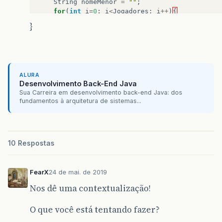
String
nomeMenor
=
""
;
for
(
int
i
=
0
;
i
<
Jogadores
;
i
++
)
{
if
(
Altura
[
i
]
>
maior
)
{
}
nomeMaior
=
nome
[
i
]
;
maior
=
Altura
[
i
]
;
}
if
(
Altura
[
i
]<=
menor
)
{
menor
=
Altura
[
i
]
;
ALURA
nomeMenor
=
nome
[
i
]
;
Desenvolvimento Back-End Java
}
Sua Carreira em desenvolvimento back-end Java: dos
}
fundamentos à arquitetura de sistemas...
System
.
out
.
println
(
"A maior altura é : "
+
ma
System
.
out
.
println
(
"A menor altura é : "
+
me
10 Respostas
FearX
24 de mai. de 2019
double
mediana
;
Nos dê uma contextualização!
Arrays
.
sort
(
Altura
);
mediana
=
Altura
[
4
]+
Altura
[
5
]
;
--> Nessa 
O que você está tentando fazer?
double
media3
=
mediana
/
2
;
System
.
out
.
println
(
"A mediana das alturas 