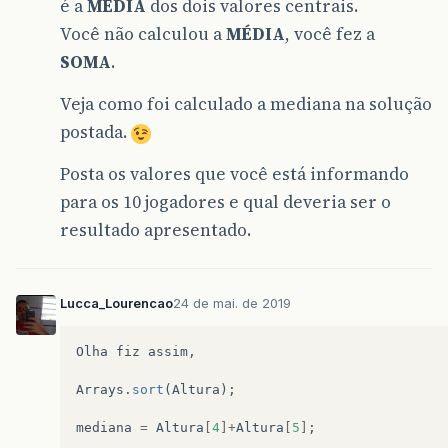
é a
MÉDIA
dos dois valores centrais.
private
double
media
(
double
[]
valores
)
{
Você não calculou a
MÉDIA
, você fez a
double
soma
=
0
;
SOMA
.
for
(
double
valor
:
valores
)
{
soma
+=
valor
;
Veja como foi calculado a mediana na solução
}
double
quantidade
=
valores
.
length
;
postada.
return
soma
/
quantidade
;
}
Posta os valores que você está informando
private
double
mediana
(
double
[]
valores
)
{
para os 10 jogadores e qual deveria ser o
int
quantidade
=
valores
.
length
;
resultado apresentado.
double
[]
valoresOrdenados
=
new
double
System
.
arraycopy
(
valores
,
0
,
valoresOr
Arrays
.
sort
(
valoresOrdenados
);
double
mediana
;
Lucca_Lourencao
24 de mai. de 2019
if
(
quantidade
%
2
==
0
)
{
// conjunto
int
esquerda
=
quantidade
/
2
;
int
direita
=
esquerda
+
1
;
Olha
fiz
assim
,
mediana
=
(
valoresOrdenados
[
esquer
}
else
{
// conjunto ímpar
Arrays
.
sort
(
Altura
);
int
meio
=
quantidade
/
2
;
mediana
=
valoresOrdenados
[
meio
]
;
mediana
=
Altura
[
4
]+
Altura
[
5
]
;
}