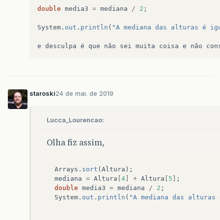
return
mediana
;
double
media3
=
mediana
/
2
;
}
System
.
out
.
println
(
"A mediana das alturas é ig
private
double
desvioPadrao
(
double
[]
valor
double
soma
=
0
;
e
desculpa
é
que
não
sei
muita
coisa
e
não
con
for
(
double
valor
:
valores
)
{
soma
+=
Math
.
pow
(
valor
-
media
,
2
)
}
double
quantidade
=
valores
.
length
;
return
Math
.
sqrt
(
soma
/
quantidade
);
staroski
24 de mai. de 2019
}
private
int
posicaoMaior
(
double
[]
valores
)
Lucca_Lourencao:
int
maior
=
0
;
for
(
int
i
=
1
;
i
<
valores
.
length
;
i
+
Olha fiz assim,
if
(
valores
[
i
]
>
valores
[
maior
]
)
{
maior
=
i
;
}
Arrays
.
sort
(
Altura
);
}
mediana
=
Altura
[
4
]
+
Altura
[
5
]
;
return
maior
;
double
media3
=
mediana
/
2
;
}
System
.
out
.
println
(
"A mediana das alturas 
private
int
posicaoMenor
(
double
[]
valores
)