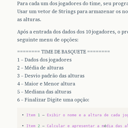
Para cada um dos jogadores do time, seu progra
Usar um vetor de Strings para armazenar os n
as alturas.
Após a entrada dos dados dos 10 jogadores, o 
seguinte menu de opções:
======== TIME DE BASQUETE ========
1 – Dados dos jogadores
2 – Média de alturas
3 – Desvio padrão das alturas
4 – Maior e Menor altura
5 – Mediana das alturas
6 – Finalizar Digite uma opção:
•
Item
1
–
Exibir
o
nome
e
a
altura
de
cada
jo
•
Item
2
–
Calcular
e
apresentar
a
m
é
dia
das
a