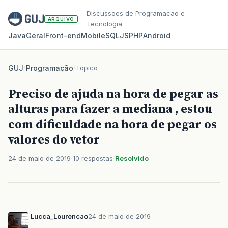
Discussoes de Programacao e
ARQUIVO
Tecnologia
Java
Geral
Front‑end
Mobile
SQL
JS
PHP
Android
GUJ
/
Programação
/
Topico
Preciso de ajuda na hora de pegar as
alturas para fazer a mediana , estou
com dificuldade na hora de pegar os
valores do vetor
24 de maio de 2019
10 respostas
Resolvido
Lucca_Lourencao
24 de maio de 2019