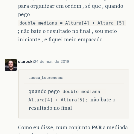
para organizar em ordem , só que , quando
int
maior
=
posicaoMaior
(
alturas
);
pego
saida
.
println
(
"A maior altura é "
+
al
double mediana = Altura[4] + Altura [5]
int
menor
=
posicaoMenor
(
alturas
);
; não bate o resultado no final , sou meio
saida
.
println
(
"A menor altura é "
+
al
iniciante , e fiquei meio empacado
}
private
String
lerNome
(
int
jogador
)
{
saida
.
println
(
"Insira o nome do "
+
jo
staroski
24 de mai. de 2019
return
entrada
.
nextLine
();
}
Lucca_Lourencao:
private
double
lerAltura
(
int
jogador
)
{
while
(
true
)
{
quando pego
saida
.
println
(
"Insira a altura do 
double mediana =
double
altura
=
Double
.
parseDouble
não bate o
Altura[4] + Altura[5];
if
(
altura
>
0
)
{
resultado no final
return
altura
;
}
saida
.
println
(
"Reinsira o valor"
);
}
Como eu disse, num conjunto
PAR
a mediada
}