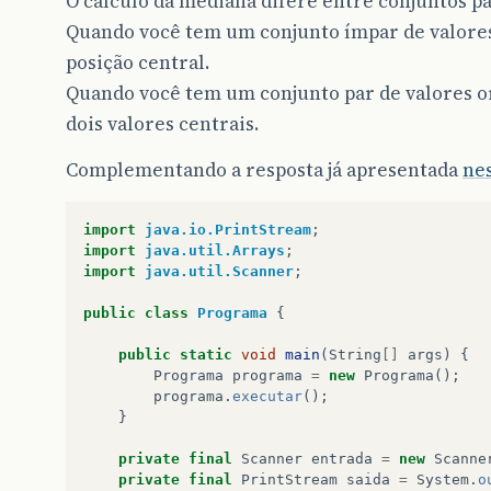
O cálculo da mediana difere entre conjuntos pa
Quando você tem um conjunto ímpar de valores
posição central.
Quando você tem um conjunto par de valores o
dois valores centrais.
Complementando a resposta já apresentada
nes
import
java.io.PrintStream
;
import
java.util.Arrays
;
import
java.util.Scanner
;
public
class
Programa
{
public
static
void
main
(
String
[]
args
)
{
Programa
programa
=
new
Programa
();
programa
.
executar
();
}
private
final
Scanner
entrada
=
new
Scanne
private
final
PrintStream
saida
=
System
.
o