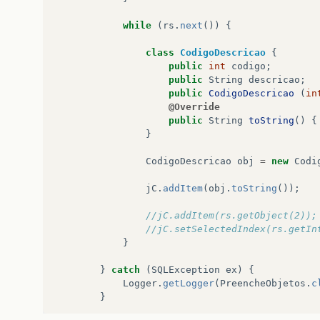
while
(
rs
.
next
())
{
class
CodigoDescricao
{
public
int
codigo
;
public
String
descricao
;
public
CodigoDescricao
(
in
@Override
public
String
toString
()
{
}
CodigoDescricao
obj
=
new
Codi
jC
.
addItem
(
obj
.
toString
());
//jC.addItem(rs.getObject(2));
//jC.setSelectedIndex(rs.getIn
}
}
catch
(
SQLException
ex
)
{
Logger
.
getLogger
(
PreencheObjetos
.
c
}