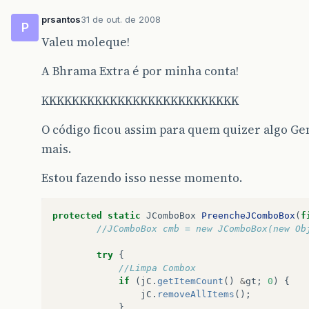
prsantos
31 de out. de 2008
P
Valeu moleque!
A Bhrama Extra é por minha conta!
KKKKKKKKKKKKKKKKKKKKKKKKKK
O código ficou assim para quem quizer algo Ge
mais.
Estou fazendo isso nesse momento.
protected
static
JComboBox
PreencheJComboBox
(
f
//JComboBox cmb = new JComboBox(new Ob
try
{
//Limpa Combox
if
(
jC
.
getItemCount
()
&
gt
;
0
)
{
jC
.
removeAllItems
();
}