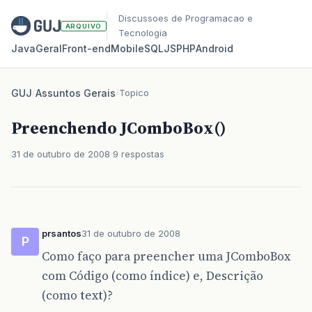
Discussoes de Programacao e
ARQUIVO
Tecnologia
Java
Geral
Front‑end
Mobile
SQL
JS
PHP
Android
GUJ
/
Assuntos Gerais
/
Topico
Preenchendo JComboBox()
31 de outubro de 2008
9 respostas
prsantos
31 de outubro de 2008
P
Como faço para preencher uma JComboBox
com Código (como índice) e, Descrição
(como text)?