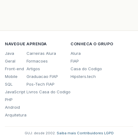
NAVEGUE
APRENDA
CONHECA O GRUPO
Java
Carreiras Alura
Alura
Geral
Formacoes
FIAP
Front-end
Artigos
Casa do Codigo
Mobile
Graduacao FIAP
Hipsters.tech
SQL
Pos-Tech FIAP
JavaScript
Livros Casa do Codigo
PHP
Android
Arquitetura
GUJ: desde 2002.
·
Saiba mais
·
Contribuidores
·
LGPD