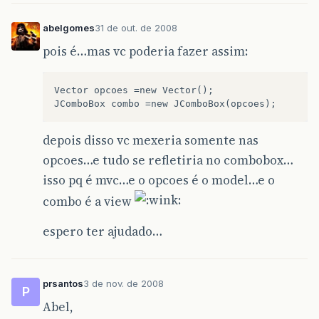
abelgomes
31 de out. de 2008
pois é…mas vc poderia fazer assim:
Vector opcoes =new Vector();

depois disso vc mexeria somente nas
opcoes…e tudo se refletiria no combobox…
isso pq é mvc…e o opcoes é o model…e o
combo é a view
espero ter ajudado…
prsantos
3 de nov. de 2008
P
Abel,