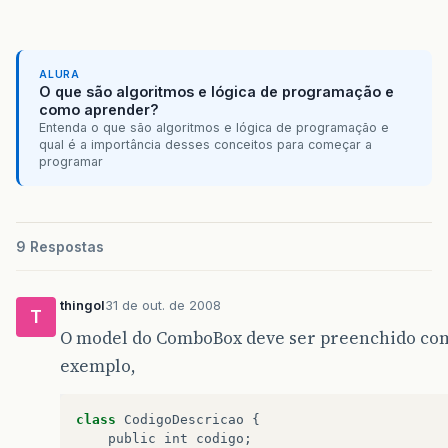
ALURA
O que são algoritmos e lógica de programação e
como aprender?
Entenda o que são algoritmos e lógica de programação e
qual é a importância desses conceitos para começar a
programar
9 Respostas
thingol
31 de out. de 2008
T
O model do ComboBox deve ser preenchido com 
exemplo,
class
CodigoDescricao
 {

public
int
codigo
;
