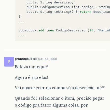
public
String
descricao
;

public
CodigoDescricao
 (
int
codigo_
, 
Strin
public
String
toString
() { 
return
descrica
}

...

jcombobox
.
add
 (
new
CodigoDescricao
 (
10
, 
"Farin
prsantos
31 de out. de 2008
P
Beleza moleque!
Agora é são elas!
Vai apararecer na combo só a descrição, né!?
Quando for selecionar o item, preciso pegar
o código pra fazer alguma coisa, por