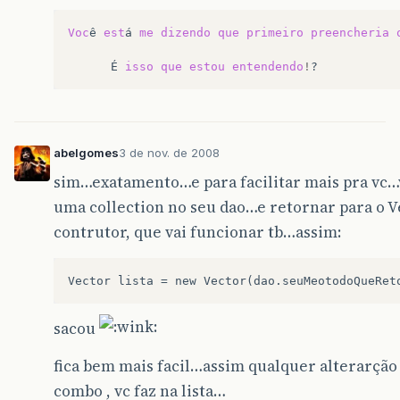
Voc
ê
est
á
me
dizendo
que
primeiro
preencheria
É
isso
que
estou
entendendo
!
abelgomes
3 de nov. de 2008
sim…exatamento…e para facilitar mais pra vc
uma collection no seu dao…e retornar para o V
contrutor, que vai funcionar tb…assim:
sacou
fica bem mais facil…assim qualquer alterarção 
combo , vc faz na lista…