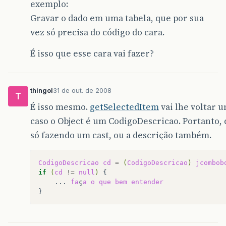
exemplo:
Gravar o dado em uma tabela, que por sua
vez só precisa do código do cara.
É isso que esse cara vai fazer?
thingol
31 de out. de 2008
T
É isso mesmo.
getSelectedItem
vai lhe voltar 
caso o Object é um CodigoDescricao. Portanto, 
só fazendo um cast, ou a descrição também.
CodigoDescricao
cd
=
(
CodigoDescricao
)
jcombob
if
(
cd
!=
null
)
...
fa
ç
a
o
que
bem
entender