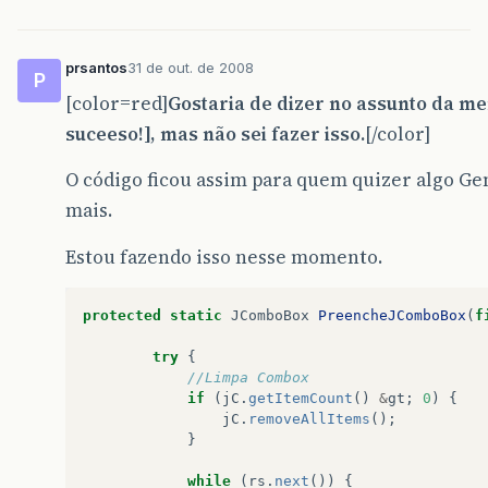
return
jC
;
}
prsantos
31 de out. de 2008
P
[color=red]
Gostaria de dizer no assunto da 
suceeso!], mas não sei fazer isso.
[/color]
O código ficou assim para quem quizer algo Ge
mais.
Estou fazendo isso nesse momento.
protected
static
JComboBox
PreencheJComboBox
(
f
try
{
//Limpa Combox
if
(
jC
.
getItemCount
()
&
gt
;
0
)
{
jC
.
removeAllItems
();
}
while
(
rs
.
next
())
{