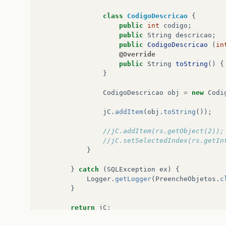
class
CodigoDescricao
{
public
int
codigo
;
public
String
descricao
;
public
CodigoDescricao
(
in
@Override
public
String
toString
()
{
}
CodigoDescricao
obj
=
new
Codi
jC
.
addItem
(
obj
.
toString
());
//jC.addItem(rs.getObject(2));
//jC.setSelectedIndex(rs.getIn
}
}
catch
(
SQLException
ex
)
{
Logger
.
getLogger
(
PreencheObjetos
.
c
}
return
jC
;
}