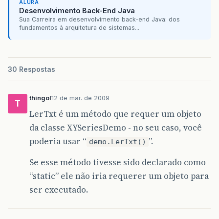
ALURA
Desenvolvimento Back-End Java
}
Sua Carreira em desenvolvimento back-end Java: dos
fundamentos à arquitetura de sistemas...
public
int
IntegerparseInt
(
String
string
)
throw
new
UnsupportedOperationExceptio
}
public
XYSeriesDemo
(
final
String
title
,
XY
30 Respostas
super
(
title
);
thingol
12 de mar. de 2009
T
//XYSeries series = new XYSeries("Velo
LerTxt é um método que requer um objeto
//series.add(x, y);
//series.add(4.0, -0.785);
da classe XYSeriesDemo - no seu caso, você
//series.add(2.5, 90.0);
poderia usar “
”.
//series.add(5.0, -105.0);
demo.LerTxt()
//series.add(8.7, 150.0);
//series.add(10.0,101.0);
Se esse método tivesse sido declarado como
//series.add(11.0, 100.0);
“static” ele não iria requerer um objeto para
final
XYSeriesCollection
data
=
new
XY
final
JFreeChart
chart
=
ChartFactory
.
ser executado.
"Data"
,
"m/s"
,
data
,
PlotOrientation
.
VERTICAL
final
ChartPanel
chartPanel
=
new
Char