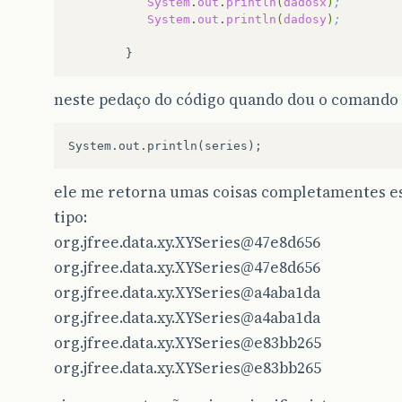
System
.
out
.
println
(
dadosx
)
;
System
.
out
.
println
(
dadosy
)
;
neste pedaço do código quando dou o comando
ele me retorna umas coisas completamentes es
tipo:
org.jfree.data.xy.XYSeries@47e8d656
org.jfree.data.xy.XYSeries@47e8d656
org.jfree.data.xy.XYSeries@a4aba1da
org.jfree.data.xy.XYSeries@a4aba1da
org.jfree.data.xy.XYSeries@e83bb265
org.jfree.data.xy.XYSeries@e83bb265