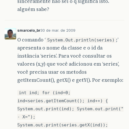
sinceramente não sei o q significa isto.
alguém sabe?
smarcelo_br
30 de mar. de 2009
O comando ‘
;’
System.Out.println(series)
apresenta o nome da classe e o id da
instância ‘series’. Para você consultar os
valores (x,y) que você adicionou em ‘series’,
você precisa usar os metodos
getItemCount(), getX() e getY(). Por exemplo:
int ind; for (ind=0;
ind<series.getItemCount(); ind++) {
System.out.print(ind); System.out.print("
- X=");
System.out.print(series.getX(ind));