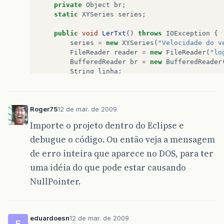
private
Object
br
;
static
XYSeries
series
;
public
void
LerTxt
()
throws
IOException
{
series
=
new
XYSeries
(
"Velocidade do v
FileReader
reader
=
new
FileReader
(
"lo
BufferedReader
br
=
new
BufferedReader
String
linha
;
while
((
linha
=
br
.
readLine
())
!=
null
String
[]
items
=
linha
.
split
(
","
);
Roger75
12 de mar. de 2009
if
(
items
.
length
>
1
&&
items
[
0
]
.
equal
int
x
=
IntegerparseInt
(
items
[
3
]
);
Importe o projeto dentro do Eclipse e
int
y
=
IntegerparseInt
(
items
[
4
]
);
debugue o código. Ou então veja a mensagem
series
.
add
(
x
,
y
);
}
de erro inteira que aparece no DOS, para ter
uma idéia do que pode estar causando
try
{
}
catch
(
Exception
ex
)
{
NullPointer.
ex
.
printStackTrace
();
}
}
eduardoesn
12 de mar. de 2009
E