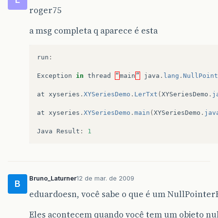
roger75
public
int
IntegerparseInt
(
String
string
)
throw
new
UnsupportedOperationExceptio
}
a msg completa q aparece é esta
public
XYSeriesDemo
(
final
String
title
,
XY
run
:
super
(
title
);
Exception
in
thread
“
main
”
java
.
lang
.
NullPoint
//XYSeries series = new XYSeries("Velo
//series.add(x, y);
at
xyseries
.
XYSeriesDemo
.
LerTxt
(
XYSeriesDemo
.
j
//series.add(4.0, -0.785);
//series.add(2.5, 90.0);
at
xyseries
.
XYSeriesDemo
.
main
(
XYSeriesDemo
.
jav
//series.add(5.0, -105.0);
//series.add(8.7, 150.0);
Java
Result
:
1
//series.add(10.0,101.0);
//series.add(11.0, 100.0);
final
XYSeriesCollection
data
=
new
XY
final
JFreeChart
chart
=
ChartFactory
.
"Data"
,
"m/s"
,
Bruno_Laturner
12 de mar. de 2009
B
data
,
PlotOrientation
.
VERTICAL
eduardoesn, você sabe o que é um NullPointer
final
ChartPanel
chartPanel
=
new
Char
chartPanel
.
setPreferredSize
(
new
java
.
a
setContentPane
(
chartPanel
);
Eles acontecem quando você tem um objeto nul