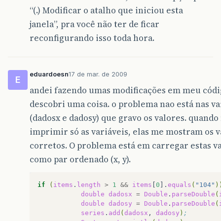
“(.) Modificar o atalho que iniciou esta
janela”, pra você não ter de ficar
reconfigurando isso toda hora.
eduardoesn
17 de mar. de 2009
E
andei fazendo umas modificações em meu códi
descobri uma coisa. o problema nao está nas va
(dadosx e dadosy) que gravo os valores. quand
imprimir só as variáveis, elas me mostram os v
corretos. O problema está em carregar estas va
como par ordenado (x, y).
if
(
items
.
length
>
1
&&
items
[
0
].
equals
(
"104"
)
double
dadosx
=
Double
.
parseDouble
(
double
dadosy
=
Double
.
parseDouble
(
series
.
add
(
dadosx
,
dadosy
)
;