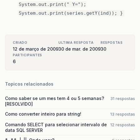
System.out.print(" Y=");
System.out.print(series.getY(ind)); }
CRIADO
ULTIMA RESPOSTA
RESPOSTAS
12 de março de 2009
30 de mar. de 2009
30
PARTICIPANTES
6
Topicos relacionados
Como saber se um mes tem 4 ou 5 semanas?
31 respostas
[RESOLVIDO]
Como converter inteiro para string!
13 respostas
Comando SELECT para selecionar intervalo de
12 respostas
data SQL SERVER