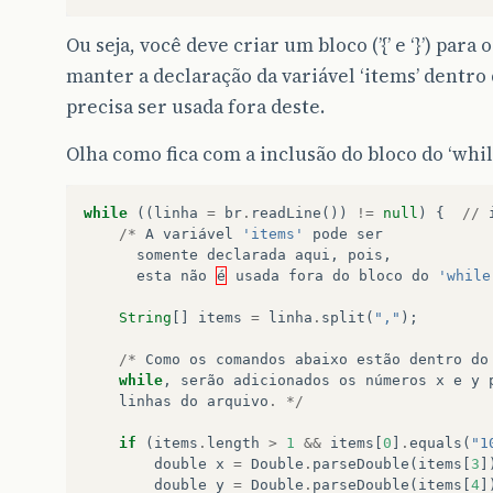
Ou seja, você deve criar um bloco (’{’ e ‘}’) pa
manter a declaração da variável ‘items’ dentro 
precisa ser usada fora deste.
Olha como fica com a inclusão do bloco do ‘whil
while
((
linha
=
br
.
readLine
())
!=
null
)
{
//
/*
A
variável
'items'
pode
ser
somente
declarada
aqui
,
pois
,
esta
não
é
usada
fora
do
bloco
do
'while
String
[]
items
=
linha
.
split
(
","
);
/*
Como
os
comandos
abaixo
estão
dentro
do
while
,
serão
adicionados
os
números
x
e
y
linhas
do
arquivo
.
*/
if
(
items
.
length
>
1
&&
items
[
0
]
.
equals
(
"1
double
x
=
Double
.
parseDouble
(
items
[
3
]
double
y
=
Double
.
parseDouble
(
items
[
4
]