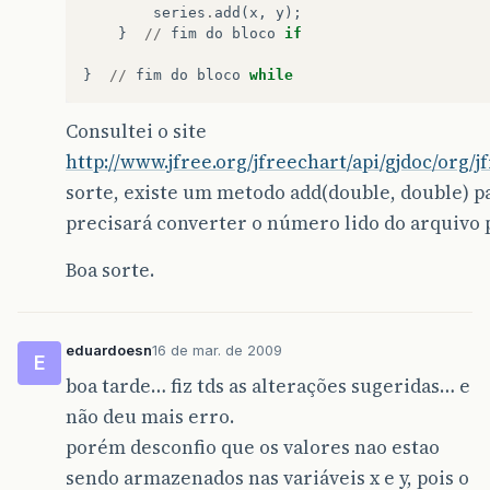
series
.
add
(
x
,
y
);
}
//
fim
do
bloco
if
}
//
fim
do
bloco
while
Consultei o site
http://www.jfree.org/jfreechart/api/gjdoc/org/j
sorte, existe um metodo add(double, double) par
precisará converter o número lido do arquivo par
Boa sorte.
eduardoesn
16 de mar. de 2009
E
boa tarde… fiz tds as alterações sugeridas… e
não deu mais erro.
porém desconfio que os valores nao estao
sendo armazenados nas variáveis x e y, pois o