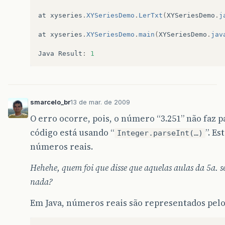
at
xyseries
.
XYSeriesDemo
.
LerTxt
(
XYSeriesDemo
.
j
at
xyseries
.
XYSeriesDemo
.
main
(
XYSeriesDemo
.
jav
Java
Result
:
1
smarcelo_br
13 de mar. de 2009
O erro ocorre, pois, o número “3.251” não faz p
código está usando “
”. E
Integer.parseInt(…)
números reais.
Hehehe, quem foi que disse que aquelas aulas da 5a. s
nada?
Em Java, números reais são representados pelo 