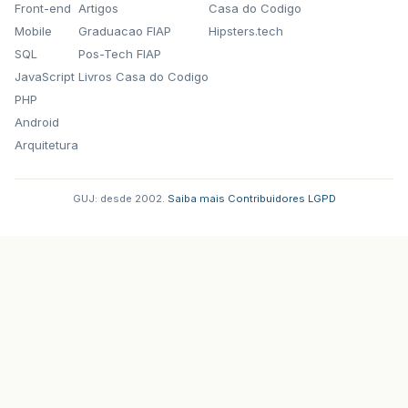
Front-end
Artigos
Casa do Codigo
Mobile
Graduacao FIAP
Hipsters.tech
SQL
Pos-Tech FIAP
JavaScript
Livros Casa do Codigo
PHP
Android
Arquitetura
GUJ: desde 2002.
·
Saiba mais
·
Contribuidores
·
LGPD