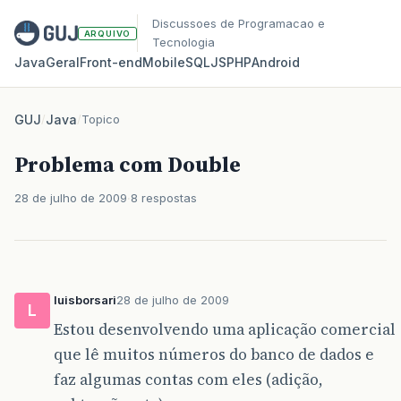
Discussoes de Programacao e
ARQUIVO
Tecnologia
Java
Geral
Front‑end
Mobile
SQL
JS
PHP
Android
GUJ
/
Java
/
Topico
Problema com Double
28 de julho de 2009
8 respostas
luisborsari
28 de julho de 2009
L
Estou desenvolvendo uma aplicação comercial
que lê muitos números do banco de dados e
faz algumas contas com eles (adição,