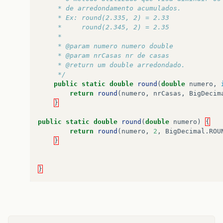
	 * de arredondamento acumulados.
	 * Ex: round(2.335, 2) = 2.33
	 *     round(2.345, 2) = 2.35
	 *    
	 * @param numero numero double
	 * @param nrCasas nr de casas
	 * @return um double arredondado.
	 */
public
static
double
round
(
double
numero
,
return
round
(
numero
,
nrCasas
,
BigDecim
}
public
static
double
round
(
double
numero
)
{
return
round
(
numero
,
2
,
BigDecimal
.
ROU
}
}