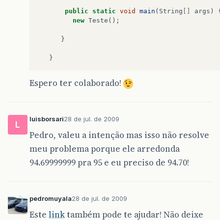
public
static
void
main
(
String
[]
args
)
new
Teste
();
}
}
Espero ter colaborado!
luisborsari
28 de jul. de 2009
L
Pedro, valeu a intenção mas isso não resolve
meu problema porque ele arredonda
94.69999999 pra 95 e eu preciso de 94.70!
pedromuyala
28 de jul. de 2009
Este
link
também pode te ajudar! Não deixe