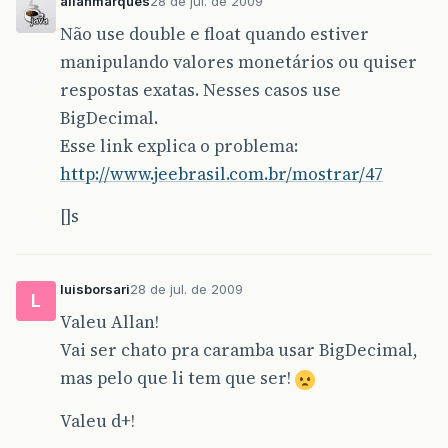
allanmarques
28 de jul. de 2009
Não use double e float quando estiver
manipulando valores monetários ou quiser
respostas exatas. Nesses casos use
BigDecimal.
Esse link explica o problema:
http://www.jeebrasil.com.br/mostrar/47
[]s
luisborsari
28 de jul. de 2009
L
Valeu Allan!
Vai ser chato pra caramba usar BigDecimal,
mas pelo que li tem que ser!
Valeu d+!