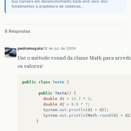
Sua Carreira em desenvolvimento back-end Java: dos
fundamentos à arquitetura de sistemas...
8 Respostas
pedromuyala
28 de jul. de 2009
Use o método round da classe Math para arred
os valores!
public
class
Teste
{
public
Teste
()
{
double
d1
=
12.7
*
2
;
double
d2
=
9.9
*
7
;
System
.
out
.
println
(
d1
+
d2
);
System
.
out
.
println
(
Math
.
round
(
d1
+
d2
}