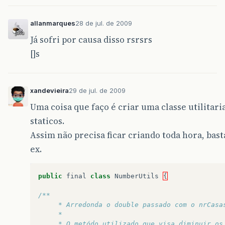
allanmarques
28 de jul. de 2009
Já sofri por causa disso rsrsrs
[]s
xandevieira
29 de jul. de 2009
Uma coisa que faço é criar uma classe utilitari
staticos.
Assim não precisa ficar criando toda hora, bast
ex.
public
final
class
NumberUtils
{
/**
	 * Arredonda o double passado com o nrCasa
	 * 
	 * O metódo utilizado que visa diminuir os