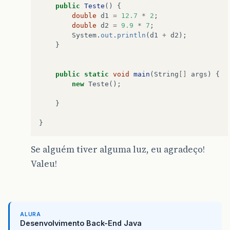
public
Teste
()
{
double
d1
=
12.7
*
2
;
double
d2
=
9.9
*
7
;
System
.
out
.
println
(
d1
+
d2
);
}
public
static
void
main
(
String
[]
args
)
{
new
Teste
();
}
}
Se alguém tiver alguma luz, eu agradeço!
Valeu!
ALURA
Desenvolvimento Back-End Java