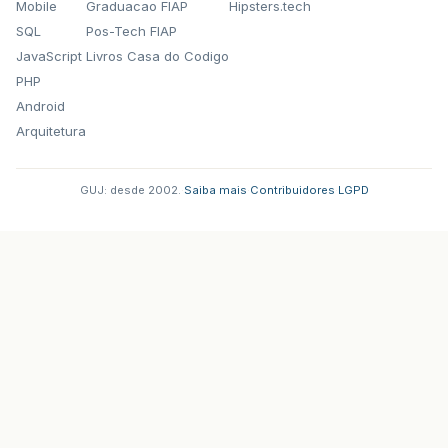
Mobile
Graduacao FIAP
Hipsters.tech
SQL
Pos-Tech FIAP
JavaScript
Livros Casa do Codigo
PHP
Android
Arquitetura
GUJ: desde 2002.
·
Saiba mais
·
Contribuidores
·
LGPD