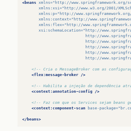
<beans
xmlns=
"http://www.springframework.org/s
xmlns:xsi=
"http://www.w3.org/2001/XMLSc
xmlns:p=
"http://www.springframework.org
xmlns:context=
"http://www.springframewo
xmlns:flex=
"http://www.springframework.
xsi:schemaLocation=
"http://www.springfr
                           http://www.springfr
                           http://www.springfr
                           http://www.springfr
                           http://www.springfr
                           http://www.springfr
<!-- Cria o MessageBroker com as configura
<flex:message-broker
/>
<!-- Habilita a injeção de dependência atr
<context:annotation-config
/>
<!-- Faz com que os Services sejam beans g
<context:component-scan
base-package=
"br.c
</beans>