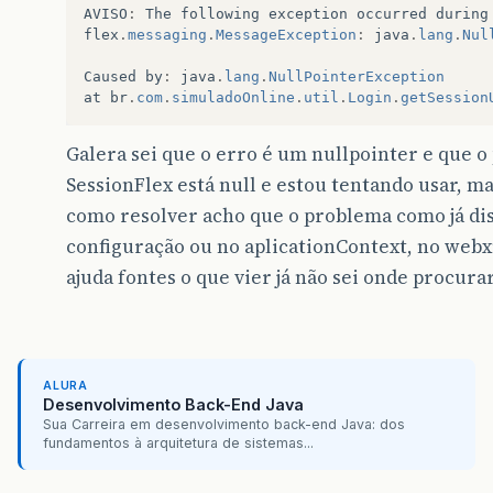
AVISO
:
The
following
exception
occurred
during
flex
.
messaging
.
MessageException
:
java
.
lang
.
Nul
Caused
by
:
java
.
lang
.
NullPointerException
at
br
.
com
.
simuladoOnline
.
util
.
Login
.
getSession
Galera sei que o erro é um nullpointer e que o
SessionFlex está null e estou tentando usar, m
como resolver acho que o problema como já di
configuração ou no aplicationContext, no webx
ajuda fontes o que vier já não sei onde procurar
ALURA
Desenvolvimento Back-End Java
Sua Carreira em desenvolvimento back-end Java: dos
fundamentos à arquitetura de sistemas...