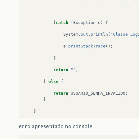
}
catch
(
Exception
e
)
{
System
.
out
.
println
(
"Classe Log
e
.
printStackTrace
();
}
return
""
;
}
else
{
return
USUARIO_SENHA_INVALIDO
;
}
}
erro apresentado no console