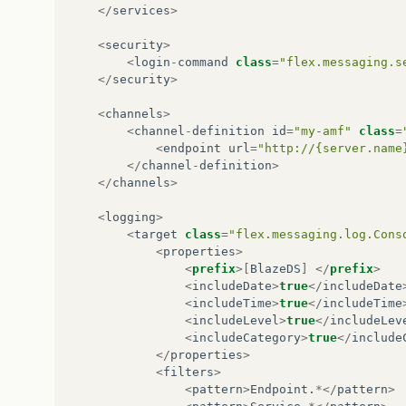
</
services
>
<
security
>
<
login
-
command
class
=
"flex.messaging.s
</
security
>
<
channels
>
<
channel
-
definition
id
=
"my-amf"
class
=
<
endpoint
url
=
"http://{server.name
</
channel
-
definition
>
</
channels
>
<
logging
>
<
target
class
=
"flex.messaging.log.Cons
<
properties
>
<
prefix
>[
BlazeDS
]
</
prefix
>
<
includeDate
>
true
</
includeDate
<
includeTime
>
true
</
includeTime
<
includeLevel
>
true
</
includeLev
<
includeCategory
>
true
</
include
</
properties
>
<
filters
>
<
pattern
>
Endpoint
.
*</
pattern
>