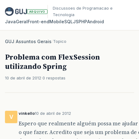
Discussoes de Programacao e
ARQUIVO
Tecnologia
Java
Geral
Front‑end
Mobile
SQL
JS
PHP
Android
GUJ
/
Assuntos Gerais
/
Topico
Problema com FlexSession
utilizando Spring
10 de abril de 2012
0 respostas
vinkello
10 de abril de 2012
V
Espero que realmente alguém possa me ajudar
o que fazer. Acredito que seja um problema de