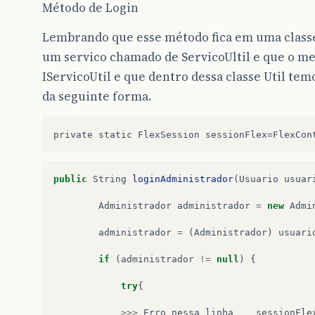
Método de Login
Lembrando que esse método fica em uma classe
um servico chamado de ServicoUltil e que o m
IServicoUtil e que dentro dessa classe Util t
da seguinte forma.
public
String
loginAdministrador
(
Usuario
usuar
Administrador
administrador
=
new
Admi
administrador
=
(
Administrador
)
usuari
if
(
administrador
!=
null
)
{
try
{
>>>
Erro
nessa
linha
sessionFle