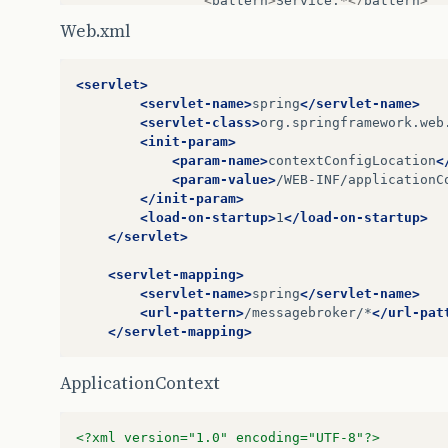
<
pattern
>
Service
.
*</
pattern
>
<
pattern
>
Configuration
</
patter
Web.xml
</
filters
>
</
target
>
</
logging
>
<servlet>
<servlet-name>
spring
</servlet-name>
<
system
>
<servlet-class>
org.springframework.web
<
redeploy
>
<init-param>
<
enabled
>
true
</
enabled
>
<param-name>
contextConfigLocation
<
<
watch
-
interval
>
20
</
watch
-
interval
<param-value>
/WEB-INF/applicationC
<
watch
-
file
>
{
context
.
root
}
/
WEB
-
INF
</init-param>
<
touch
-
file
>
{
context
.
root
}
/
WEB
-
INF
<load-on-startup>
1
</load-on-startup>
</
redeploy
>
</servlet>
</
system
>
<servlet-mapping>
</
services
-
config
>
<servlet-name>
spring
</servlet-name>
<url-pattern>
/messagebroker/*
</url-pat
</servlet-mapping>
ApplicationContext
<?xml version="1.0" encoding="UTF-8"?>