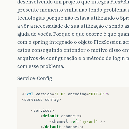
desenvolvendo um projeto que integra Flex+B
presente momento vinha não tendo problema a
tecnologias porque não estava utilizando o Sp
a vêr a necessidade de sua utilização e sendo a
ajuda de vocês. Porque o que ocorre é que quan
com o spring integrado o objeto FlexSession s
estou conseguindo entender o motivo disso ent
arquivos de configuração e o método de login 
com esse problema.
Service-Config
<
?
xml
version
=
"1.0"
encoding
=
"UTF-8"
?
>
<
services
-
config
>
<
services
>
<
default
-
channels
>
<
channel
ref
=
"my-amf"
/>
</
default
-
channels
>