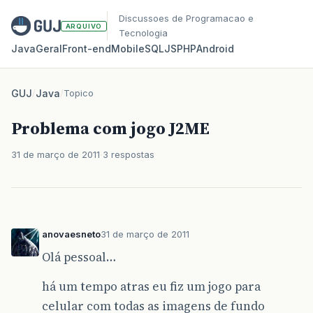
Discussoes de Programacao e
ARQUIVO
Tecnologia
Java
Geral
Front‑end
Mobile
SQL
JS
PHP
Android
GUJ
/
Java
/
Topico
Problema com jogo J2ME
31 de março de 2011
3 respostas
anovaesneto
31 de março de 2011
Olá pessoal…
há um tempo atras eu fiz um jogo para
celular com todas as imagens de fundo