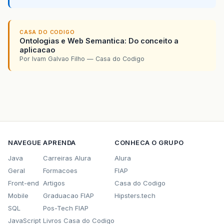
CASA DO CODIGO
Ontologias e Web Semantica: Do conceito a
aplicacao
Por Ivam Galvao Filho — Casa do Codigo
NAVEGUE
APRENDA
CONHECA O GRUPO
Java
Carreiras Alura
Alura
Geral
Formacoes
FIAP
Front-end
Artigos
Casa do Codigo
Mobile
Graduacao FIAP
Hipsters.tech
SQL
Pos-Tech FIAP
JavaScript
Livros Casa do Codigo