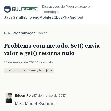
Discussoes de Programacao e
ARQUIVO
Tecnologia
Java
Geral
Front‑end
Mobile
SQL
JS
PHP
Android
GUJ
/
Programação
/
Topico
Problema com metodo. Set() envia
valor e get() retorna nulo
17 de março de 2017
1 resposta
metodos
programação
java
Edson_Reis
17 de março de 2017
Meu Model Esquema