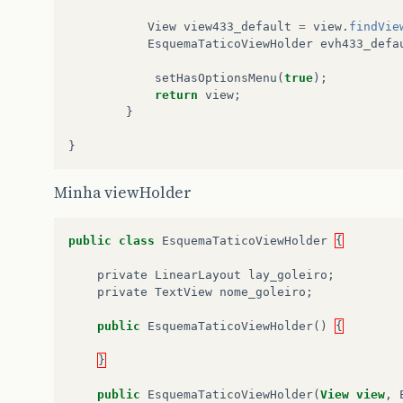
}
View
view433_default
=
view
.
findVie
public
void
setApelido
(
String
apelido
)
EsquemaTaticoViewHolder
evh433_defa
this
.
apelido
=
apelido
;
}
setHasOptionsMenu
(
true
);
return
view
;
public
int
getAtletaId
()
{
}
return
atleta_id
;
}
}
public
void
setAtletaId
(
int
atleta_id
)
Minha viewHolder
this
.
atleta_id
=
atleta_id
;
}
public
class
EsquemaTaticoViewHolder
{
}
private
LinearLayout
lay_goleiro
;
private
TextView
nome_goleiro
;
public
EsquemaTaticoViewHolder
()
{
}
public
EsquemaTaticoViewHolder
(
View
view
,