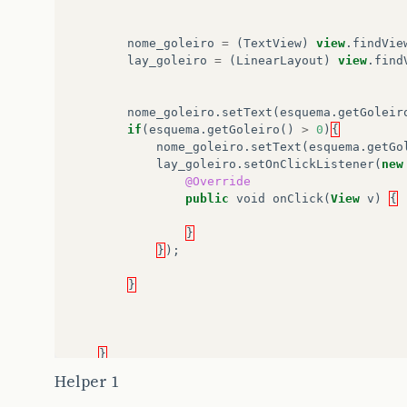
nome_goleiro
=
(
TextView
)
view
.
findVie
lay_goleiro
=
(
LinearLayout
)
view
.
find
nome_goleiro
.
setText
(
esquema
.
getGoleir
if
(
esquema
.
getGoleiro
()
>
0
)
{
nome_goleiro
.
setText
(
esquema
.
getGo
lay_goleiro
.
setOnClickListener
(
new
@Override
public
void
onClick
(
View
v
)
{
}
}
);
}
}
Helper 1
}