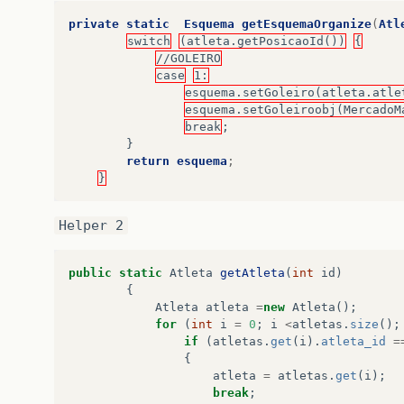
private
static
Esquema
getEsquemaOrganize
(
Atl
switch
(atleta.getPosicaoId())
{
//GOLEIRO
case
1:
esquema.setGoleiro(atleta.atle
esquema.setGoleiroobj(MercadoM
break
;
}
return
esquema
;
}
Helper 2
public
static
Atleta
getAtleta
(
int
id
)
{
Atleta
atleta
=
new
Atleta
();
for
(
int
i
=
0
;
i
<
atletas
.
size
();
if
(
atletas
.
get
(
i
).
atleta_id
=
{
atleta
=
atletas
.
get
(
i
);
break
;