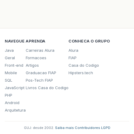
NAVEGUE
APRENDA
CONHECA O GRUPO
Java
Carreiras Alura
Alura
Geral
Formacoes
FIAP
Front-end
Artigos
Casa do Codigo
Mobile
Graduacao FIAP
Hipsters.tech
SQL
Pos-Tech FIAP
JavaScript
Livros Casa do Codigo
PHP
Android
Arquitetura
GUJ: desde 2002.
·
Saiba mais
·
Contribuidores
·
LGPD