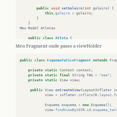
public
void
setGoleiro
(
int
goleiro
)
{
this
.
goleiro
=
goleiro
;
}
}
Meu
Model
Atletas
public
class
Atleta
{
public
String
apelido
;
Meu Fragment onde passo a viewHolder
public
int
atleta_id
;
public
Atleta
()
{
public
class
EsquemaTaticoFragment
extends
Fra
}
private
static
Context
context
;
private
static
final
String
TAG
=
"aaa"
;
public
Atleta
(
String
apelido
,
int
atle
private
static
View
view
;
{
this
.
apelido
=
apelido
;
public
View
onCreateView
(
LayoutInflater
i
this
.
atleta_id
=
atleta_id
;
view
=
inflater
.
inflate
(
R
.
layout
.
f
}
Esquema
esquema
=
new
Esquema
();
public
String
getApelido
()
{
view
.
findViewById
(
R
.
id
.
esquema_tat
return
apelido
;