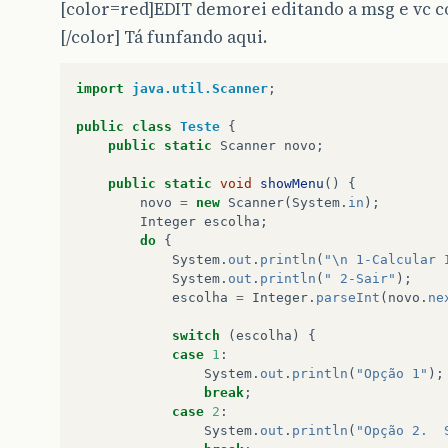
[color=red]EDIT demorei editando a msg e vc c
[/color] Tá funfando aqui.
import
java.util.Scanner
;
public
class
Teste
{
public
static
Scanner
novo
;
public
static
void
showMenu
()
{
novo
=
new
Scanner
(
System
.
in
);
Integer
escolha
;
do
{
System
.
out
.
println
(
"\n 1-Calcular 
System
.
out
.
println
(
" 2-Sair"
);
escolha
=
Integer
.
parseInt
(
novo
.
ne
switch
(
escolha
)
{
case
1
:
System
.
out
.
println
(
"Opção 1"
);
break
;
case
2
:
System
.
out
.
println
(
"Opção 2.  