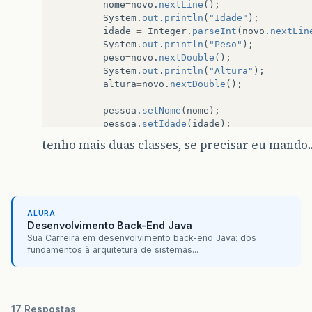
nome
=
novo
.
nextLine
();
System
.
out
.
println
(
"Idade"
);
idade
=
Integer
.
parseInt
(
novo
.
nextLin
System
.
out
.
println
(
"Peso"
);
peso
=
novo
.
nextDouble
();
System
.
out
.
println
(
"Altura"
);
altura
=
novo
.
nextDouble
();
pessoa
.
setNome
(
nome
);
pessoa
.
setIdade
(
idade
);
pessoa
.
setPeso
(
peso
);
tenho mais duas classes, se precisar eu mando....
pessoa
.
setAltura
(
altura
);
return
pessoa
;
}
public
void
determinarClassificacaoIMC
(
IMC
ALURA
double
imc
=
0
;
Desenvolvimento Back-End Java
i
.
getClassificacaoIMC
(
imc
);
Sua Carreira em desenvolvimento back-end Java: dos
fundamentos à arquitetura de sistemas...
}
public
static
void
showMenu
(){
17 Respostas
IMC
i
=
new
IMC
();