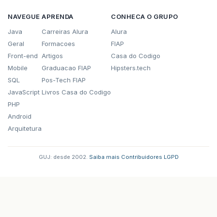
NAVEGUE
APRENDA
CONHECA O GRUPO
Java
Carreiras Alura
Alura
Geral
Formacoes
FIAP
Front-end
Artigos
Casa do Codigo
Mobile
Graduacao FIAP
Hipsters.tech
SQL
Pos-Tech FIAP
JavaScript
Livros Casa do Codigo
PHP
Android
Arquitetura
GUJ: desde 2002.
·
Saiba mais
·
Contribuidores
·
LGPD