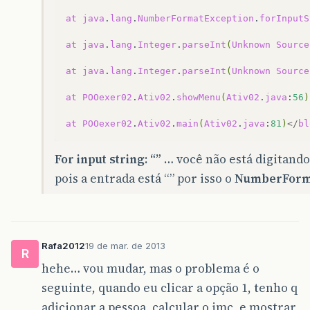
at
java
.
lang
.
NumberFormatException
.
forInputS
at
java
.
lang
.
Integer
.
parseInt
(
Unknown
Source
at
java
.
lang
.
Integer
.
parseInt
(
Unknown
Source
at
POOexer02
.
Ativ02
.
showMenu
(
Ativ02
.
java
:
56
)
at
POOexer02
.
Ativ02
.
main
(
Ativ02
.
java
:
81
)
</
bl
For input string: “”
… você não está digitando 
pois a entrada está “” por isso o
NumberForm
Rafa2012
19 de mar. de 2013
R
hehe… vou mudar, mas o problema é o
seguinte, quando eu clicar a opção 1, tenho q
adicionar a pessoa, calcular o imc, e mostrar