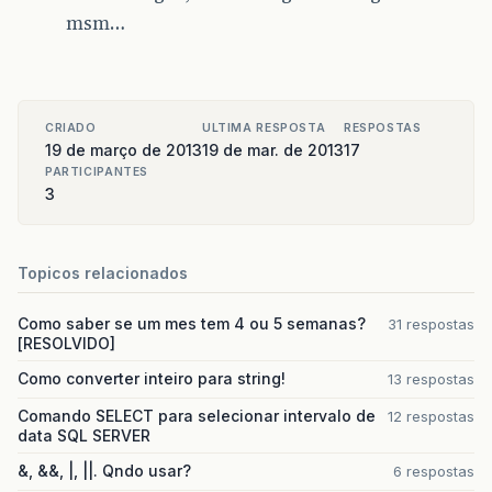
Integer
escolha
;
msm…
do
{
System
.
out
.
println
(
"\n 1-Calcular 
System
.
out
.
println
(
" 2-Sair"
);
CRIADO
ULTIMA RESPOSTA
RESPOSTAS
escolha
=
Integer
.
parseInt
(
novo
.
ne
19 de março de 2013
19 de mar. de 2013
17
PARTICIPANTES
switch
(
escolha
)
{
3
case
1
:
{
pessoa
=
atv
.
lerDadosPessoa
();
double
imc
=
i
.
calIMC
(
pessoa
.
g
Topicos relacionados
System
.
out
.
println
(
i
.
getClassi
break
;
Como saber se um mes tem 4 ou 5 semanas?
}
31 respostas
[RESOLVIDO]
case
2
:
{
System
.
out
.
println
(
"Saindo..."
Como converter inteiro para string!
13 respostas
break
;
}
Comando SELECT para selecionar intervalo de
12 respostas
}
data SQL SERVER
}
while
(
escolha
!=
2
);
&, &&, |, ||. Qndo usar?
6 respostas