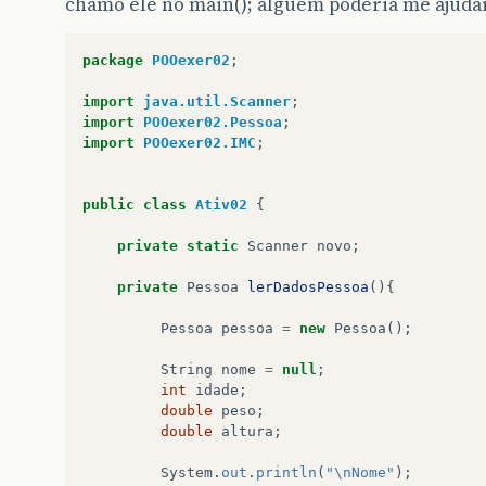
chamo ele no main(); alguem poderia me ajudar..
package
POOexer02
;
import
java.util.Scanner
;
import
POOexer02.Pessoa
;
import
POOexer02.IMC
;
public
class
Ativ02
{
private
static
Scanner
novo
;
private
Pessoa
lerDadosPessoa
(){
Pessoa
pessoa
=
new
Pessoa
();
String
nome
=
null
;
int
idade
;
double
peso
;
double
altura
;
System
.
out
.
println
(
"\nNome"
);