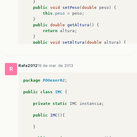
}
public
void
setPeso
(
double
peso
)
{
this
.
peso
=
peso
;
}
public
double
getAltura
()
{
return
altura
;
}
public
void
setAltura
(
double
altura
)
{
this
.
altura
=
altura
;
}
Rafa2012
19 de mar. de 2013
protected
void
finalize
(){
R
System
.
out
.
println
(
" Objeto destruído
}
package
POOexer02
;
}
public
class
IMC
{
private
static
IMC
instancia
;
public
IMC
(){
}