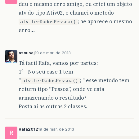
deu o mesmo erro amigo, eu criei um objeto
atv do tipo Ativ02, e chamei o metodo
; ae aparece o mesmo
atv.lerDadosPessoa()
erro…
asousaj
19 de mar. de 2013
Tá facil Rafa, vamos por partes:
1º - No seu case 1 tem
"
; " esse metodo tem
atv.lerDadosPessoa()
return tipo “Pessoa”, onde vc esta
armazenando o resultado?
Posta ai as outras 2 classes.
Rafa2012
19 de mar. de 2013
R