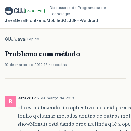
Discussoes de Programacao e
ARQUIVO
Tecnologia
Java
Geral
Front‑end
Mobile
SQL
JS
PHP
Android
GUJ
/
Java
/
Topico
Problema com método
19 de março de 2013
17 respostas
Rafa2012
19 de março de 2013
R
olá estou fazendo um aplicativo na facul para 
tenho q chamar metodos dentro de outros met
showMenu() está dando erro na linda q lê a op