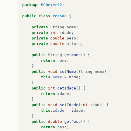
package
POOexer02
;
public
class
Pessoa
{
private
String
nome
;
private
int
idade
;
private
double
peso
;
private
double
altura
;
public
String
getNome
()
{
return
nome
;
}
public
void
setNome
(
String
nome
)
{
this
.
nome
=
nome
;
}
public
int
getIdade
()
{
return
idade
;
}
public
void
setIdade
(
int
idade
)
{
this
.
idade
=
idade
;
}
public
double
getPeso
()
{
return
peso
;