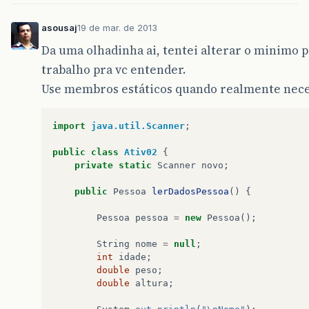
return
(
"\n Abaixo do Peso!!!"
);
}
asousaj
19 de mar. de 2013
Da uma olhadinha ai, tentei alterar o minimo p
else
if
(
imc
<
25.0
){
return
(
"\n Peso Normal!!!"
);
trabalho pra vc entender.
}
Use membros estáticos quando realmente nece
else
if
(
imc
<
30.0
){
return
(
"\n Acima do Peso!!!"
);
import
java.util.Scanner
;
}
public
class
Ativ02
{
else
if
(
imc
<
35.0
){
private
static
Scanner
novo
;
return
(
"\n Obesidade I!!!"
);
}
public
Pessoa
lerDadosPessoa
()
{
else
if
(
imc
<
40.0
){
Pessoa
pessoa
=
new
Pessoa
();
return
(
"\n Obesidade II (Severa)!
}
String
nome
=
null
;
int
idade
;
else
double
peso
;
return
(
"\n Obesidade III (Mórbida)!!!
double
altura
;
}
}