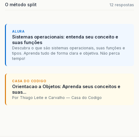
O método split
12 respostas
}
public
static
void
main
(
String
[]
args
)
{
Ativ02
ativ02
=
new
Ativ02
();
//aqui
ativ02
.
showMenu
();
//aqui
ALURA
Sistemas operacionais: entenda seu conceito e
}
suas funções
}
Descubra o que são sistemas operacionais, suas funções e
tipos. Aprenda tudo de forma clara e objetiva. Não perca
tempo!
CASA DO CODIGO
Orientacao a Objetos: Aprenda seus conceitos e
suas...
Por Thiago Leite e Carvalho — Casa do Codigo