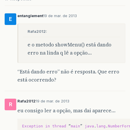
Ativ02
atv
=
new
Ativ02
();
novo
=
new
Scanner
(
System
.
in
);
entanglement
19 de mar. de 2013
E
Integer
escolha
;
Rafa2012:
do
{
e o metodo showMenu() está dando
System
.
out
.
println
(
"\n 1-Calcula
erro na linda q lê a opção…
System
.
out
.
println
(
" 2-Sair"
);
escolha
=
Integer
.
parseInt
(
novo
.
n
“Está dando erro” não é resposta. Que erro
switch
(
escolha
){
está ocorrendo?
case
1
:{
atv
.
lerDadosPessoa
();
double
altura
=
0
,
peso
=
0
;
Rafa2012
19 de mar. de 2013
R
i
.
calIMC
(
altura
,
peso
);
atv
.
determinarClassificacaoI
eu consigo ler a opção, mas dai aparece…
break
;
}
Exception
in
thread
“
main
”
java
.
lang
.
NumberFor