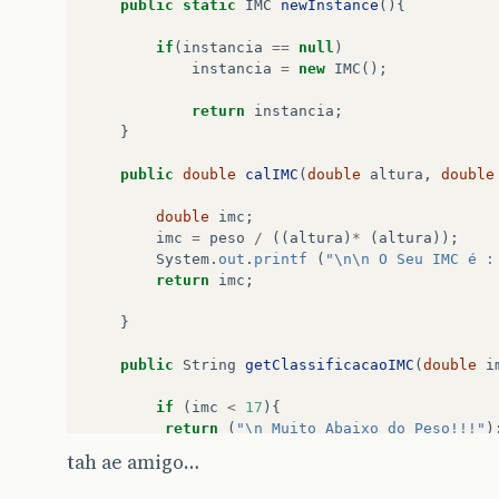
public
static
IMC
newInstance
(){
if
(
instancia
==
null
)
instancia
=
new
IMC
();
return
instancia
;
}
public
double
calIMC
(
double
altura
,
double
double
imc
;
imc
=
peso
/
((
altura
)
*
(
altura
));
System
.
out
.
printf
(
"\n\n O Seu IMC é :
return
imc
;
}
public
String
getClassificacaoIMC
(
double
i
if
(
imc
<
17
){
return
(
"\n Muito Abaixo do Peso!!!"
)
}
tah ae amigo…
else
if
(
imc
<
18.50
){