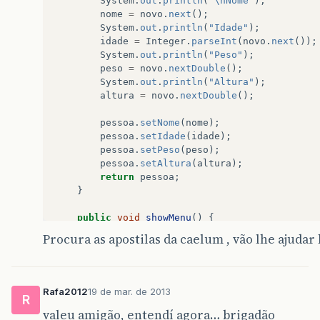
System
.
out
.
println
(
"\nNome"
);
nome
=
novo
.
next
();
System
.
out
.
println
(
"Idade"
);
idade
=
Integer
.
parseInt
(
novo
.
next
());
System
.
out
.
println
(
"Peso"
);
peso
=
novo
.
nextDouble
();
System
.
out
.
println
(
"Altura"
);
altura
=
novo
.
nextDouble
();
pessoa
.
setNome
(
nome
);
pessoa
.
setIdade
(
idade
);
pessoa
.
setPeso
(
peso
);
pessoa
.
setAltura
(
altura
);
return
pessoa
;
}
public
void
showMenu
()
{
Procura as apostilas da caelum , vão lhe ajudar 
IMC
i
=
new
IMC
();
Ativ02
atv
=
new
Ativ02
();
Pessoa
pessoa
;
// aqui
Rafa2012
19 de mar. de 2013
R
novo
=
new
Scanner
(
System
.
in
);
valeu amigão, entendí agora… brigadão