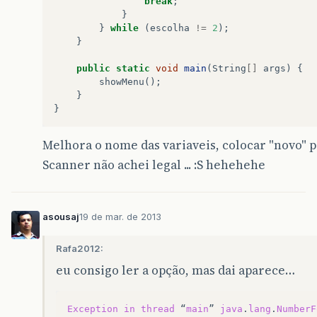
break
;
}
}
while
(
escolha
!=
2
);
}
public
static
void
main
(
String
[]
args
)
{
showMenu
();
}
}
Melhora o nome das variaveis, colocar "novo" p
Scanner não achei legal ... :S hehehehe
asousaj
19 de mar. de 2013
Rafa2012:
eu consigo ler a opção, mas dai aparece…
Exception
in
thread
“
main
”
java
.
lang
.
NumberF