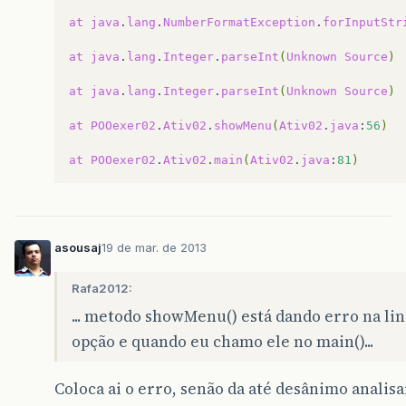
case
2
:{
System
.
out
.
println
(
"Saindo..
at
java
.
lang
.
NumberFormatException
.
forInputStr
break
;
}
at
java
.
lang
.
Integer
.
parseInt
(
Unknown
Source
)
}
at
java
.
lang
.
Integer
.
parseInt
(
Unknown
Source
)
}
while
(
escolha
!=
2
);
at
POOexer02
.
Ativ02
.
showMenu
(
Ativ02
.
java
:
56
)
}
at
POOexer02
.
Ativ02
.
main
(
Ativ02
.
java
:
81
)
public
static
void
main
(
String
[]
args
){
showMenu
();
}
asousaj
19 de mar. de 2013
}
Rafa2012:
... metodo showMenu() está dando erro na lind
opção e quando eu chamo ele no main()...
Coloca ai o erro, senão da até desânimo analisa