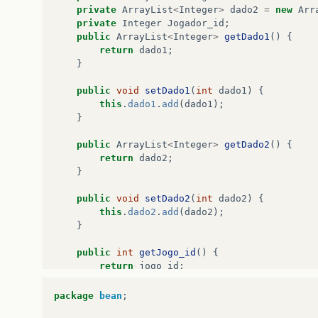
private
ArrayList
<
Integer
>
dado2
=
new
Arr
private
Integer
Jogador_id
;
public
ArrayList
<
Integer
>
getDado1
()
{
return
dado1
;
}
public
void
setDado1
(
int
dado1
)
{
this
.
dado1
.
add
(
dado1
);
}
public
ArrayList
<
Integer
>
getDado2
()
{
return
dado2
;
}
public
void
setDado2
(
int
dado2
)
{
this
.
dado2
.
add
(
dado2
);
}
public
int
getJogo_id
()
{
return
jogo_id
;
}
package
bean
;
public
void
setJogo_id
(
int
jogo_id
)
{