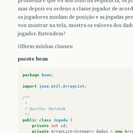
problema é que eu adiciono na sequencia, os jo
mas depois eu ordeno a classe jogador de acordo
os jogadores mudam de posição e as jogadas 
vou mostrar na tela, mostra os valores dos dado
jogador. Entendem?
Olhem minhas classes:
pacote bean
package
bean
;
import
java.util.ArrayList
;
/**
 *
 * @author MaYcKoN
 */
public
class
Jogada
{
private
int
id
;
private
ArrayList
<
Integer
>
dado1
=
new
Arr