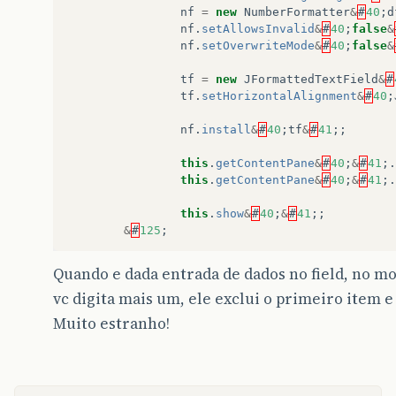
nf
=
new
NumberFormatter
&
#
40
;
d
nf
.
setAllowsInvalid
&
#
40
;
false
&
nf
.
setOverwriteMode
&
#
40
;
false
&
tf
=
new
JFormattedTextField
&
#
tf
.
setHorizontalAlignment
&
#
40
;
nf
.
install
&
#
40
;
tf
&
#
41
;;
this
.
getContentPane
&
#
40
;
&
#
41
;.
this
.
getContentPane
&
#
40
;
&
#
41
;.
this
.
show
&
#
40
;
&
#
41
;;
&
#
125
;
public
static
void
main
&
#
40
;
String
&
#
91
Quando e dada entrada de dados no field, no m
new
Teste
&
#
40
;
&
#
41
;;
vc digita mais um, ele exclui o primeiro item e 
&
#
125
;
&
#
125
;
Muito estranho!