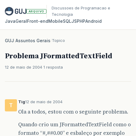
Discussoes de Programacao e
ARQUIVO
Tecnologia
Java
Geral
Front‑end
Mobile
SQL
JS
PHP
Android
GUJ
/
Assuntos Gerais
/
Topico
Problema JFormattedTextField
12 de maio de 2004
1 resposta
Tig
12 de maio de 2004
T
Ola a todos, estou com o seguinte problema.
Quando crio um JFormattedTextField como o
formato “#,#
#0
.00” e esbaleço por exemplo