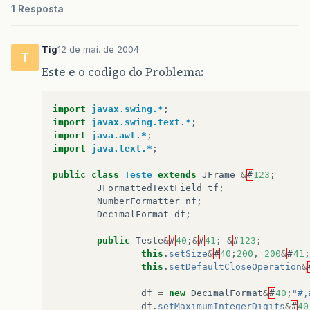
1 Resposta
Tig
12 de mai. de 2004
T
Este e o codigo do Problema:
import
javax.swing.*
;
import
javax.swing.text.*
;
import
java.awt.*
;
import
java.text.*
;
public
class
Teste
extends
JFrame
&
#
123
;
JFormattedTextField
tf
;
NumberFormatter
nf
;
DecimalFormat
df
;
public
Teste
&
#
40
;
&
#
41
;
&
#
123
;
this
.
setSize
&
#
40
;
200
,
200
&
#
41
;
this
.
setDefaultCloseOperation
&
df
=
new
DecimalFormat
&
#
40
;
"#,
df
.
setMaximumIntegerDigits
&
#
40