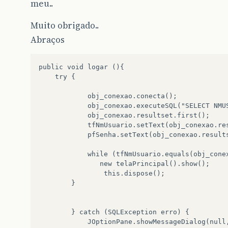
meu..
Muito obrigado..
Abraços
public void logar (){

    try {

            obj_conexao.conecta();

            obj_conexao.executeSQL("SELECT NMUS
            obj_conexao.resultset.first();

            tfNmUsuario.setText(obj_conexao.res
            pfSenha.setText(obj_conexao.results
            while (tfNmUsuario.equals(obj_cone
               new telaPrincipal().show();

                this.dispose(); 

        }

        } catch (SQLException erro) {

            JOptionPane.showMessageDialog(null,