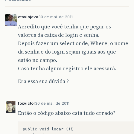
}
catch
(
SQLException
erro
)
{
JOptionPane
.
showMessageDialog
(
null
}
otaviojava
30 de mai. de 2011
}
Acredito que você tenha que pegar os
valores da caixa de login e senha.
Depois fazer um select onde, Where, o nome
da senha e do login sejam iguais aos que
estão no campo.
Caso tenha algum registro ele acessará.
Era essa sua dúvida ?
foxvictor
30 de mai. de 2011
Então o código abaixo está tudo errado?
public void logar (){  
