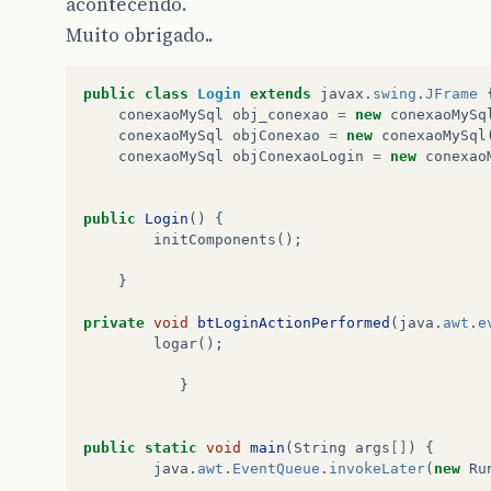
acontecendo.
Muito obrigado..
public
class
Login
extends
javax
.
swing
.
JFrame
conexaoMySql
obj_conexao
=
new
conexaoMySq
conexaoMySql
objConexao
=
new
conexaoMySql
conexaoMySql
objConexaoLogin
=
new
conexao
public
Login
()
{
initComponents
();
}
private
void
btLoginActionPerformed
(
java
.
awt
.
e
logar
();
}
public
static
void
main
(
String
args
[]
)
{
java
.
awt
.
EventQueue
.
invokeLater
(
new
Ru