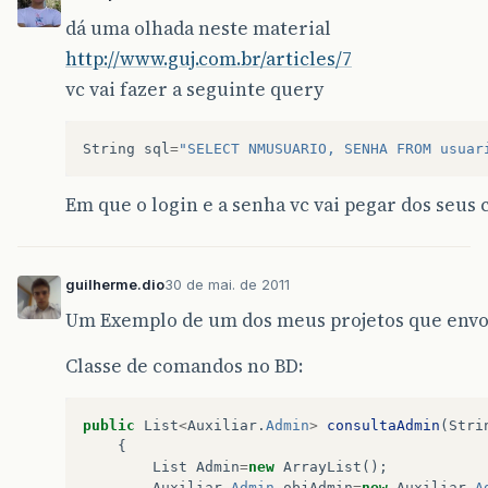
dá uma olhada neste material
http://www.guj.com.br/articles/7
vc vai fazer a seguinte query
String
sql
=
"SELECT NMUSUARIO, SENHA FROM usuar
Em que o login e a senha vc vai pegar dos seus
guilherme.dio
30 de mai. de 2011
Um Exemplo de um dos meus projetos que envol
Classe de comandos no BD:
public
List
<
Auxiliar
.
Admin
>
consultaAdmin
(
Stri
{
List
Admin
=
new
ArrayList
();
Auxiliar
.
Admin
objAdmin
=
new
Auxiliar
.
A