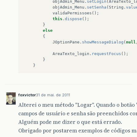
objAdmin_Menu
.
setLogin
(
AreaTexto_l
objAdmin_Menu
.
setSenha
(
String
.
valu
validaPermissoes
();
this
.
dispose
();
}
else
{
JOptionPane
.
showMessageDialog
(
null
AreaTexto_login
.
requestFocus
();
}
}
foxvictor
31 de mai. de 2011
Alterei o meu método "Logar". Quando o botão 
campos de usuário e senha são preenchidos com
Alguém pode me dizer o que está errado.
Obrigado por postarem exemplos de códigos ma