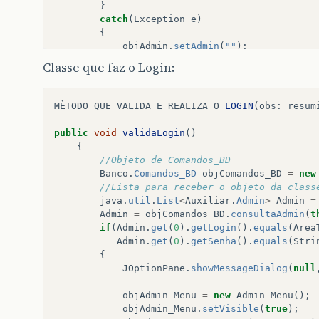
}
catch
(
Exception
e
)
{
objAdmin
.
setAdmin
(
""
);
objAdmin
.
setSenha
(
""
);
Classe que faz o Login:
System
.
out
.
println
(
"Erro consultaA
JOptionPane
.
showMessageDialog
(
null
"Erro:"
MÈTODO
QUE
VALIDA
E
REALIZA
O
LOGIN
(
obs
:
resum
+
"\nNão foi possível se con
"Erro - Conexão"
,
JOptionP
public
void
validaLogin
()
}
{
return
Admin
;
//Objeto de Comandos_BD
}
Banco
.
Comandos_BD
objComandos_BD
=
new
//Lista para receber o objeto da class
java
.
util
.
List
<
Auxiliar
.
Admin
>
Admin
=
Admin
=
objComandos_BD
.
consultaAdmin
(
t
if
(
Admin
.
get
(
0
).
getLogin
().
equals
(
Area
Admin
.
get
(
0
).
getSenha
().
equals
(
Stri
{
JOptionPane
.
showMessageDialog
(
null
objAdmin_Menu
=
new
Admin_Menu
();
objAdmin_Menu
.
setVisible
(
true
);