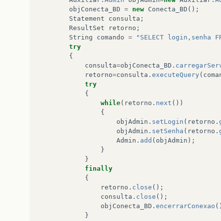
objConecta_BD
=
new
Conecta_BD
();
Statement
consulta
;
ResultSet
retorno
;
String
comando
=
"SELECT login,senha F
try
{
consulta
=
objConecta_BD
.
carregarSer
retorno
=
consulta
.
executeQuery
(
coma
try
{
while
(
retorno
.
next
())
{
objAdmin
.
setLogin
(
retorno
.
objAdmin
.
setSenha
(
retorno
.
Admin
.
add
(
objAdmin
);
}
}
finally
{
retorno
.
close
();
consulta
.
close
();
objConecta_BD
.
encerrarConexao
(
}