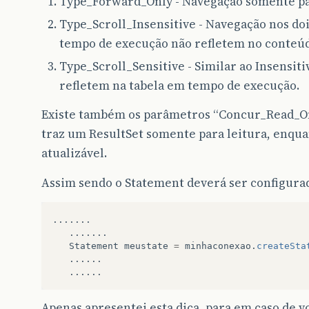
Type_Forward_Only - Navegação somente pa
Type_Scroll_Insensitive - Navegação nos doi
tempo de execução não refletem no conteúd
Type_Scroll_Sensitive - Similar ao Insensiti
refletem na tabela em tempo de execução.
Existe também os parâmetros “Concur_Read_On
traz um ResultSet somente para leitura, enqu
atualizável.
Assim sendo o Statement deverá ser configura
.......
.......
Statement
meustate
=
minhaconexao
.
createSta
......
......
Apenas apresentei esta dica, para em caso de vo