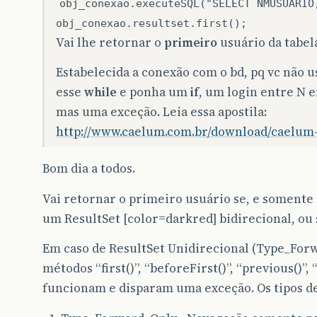
obj_conexao.executeSQL("SELECT NMUSUARIO
obj_conexao.resultset.first();
Vai lhe retornar o
primeiro
usuário da tabel
Estabelecida a conexão com o bd, pq vc não 
esse
while
e ponha um
if
, um login entre N 
mas uma exceção. Leia essa apostila:
http://www.caelum.com.br/download/caelum-j
Bom dia a todos.
Vai retornar o primeiro usuário se, e somente 
um ResultSet [color=darkred] bidirecional, ou 
Em caso de ResultSet Unidirecional (Type_Forw
métodos “first()”, “beforeFirst()”, “previous()”, “n
funcionam e disparam uma exceção. Os tipos de