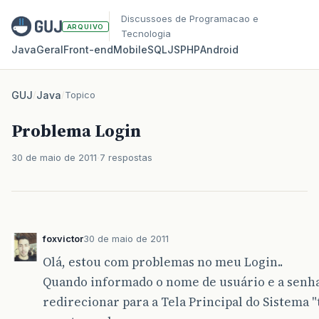
Discussoes de Programacao e
ARQUIVO
Tecnologia
Java
Geral
Front‑end
Mobile
SQL
JS
PHP
Android
GUJ
/
Java
/
Topico
Problema Login
30 de maio de 2011
7 respostas
foxvictor
30 de maio de 2011
Olá, estou com problemas no meu Login..
Quando informado o nome de usuário e a senha
redirecionar para a Tela Principal do Sistema "