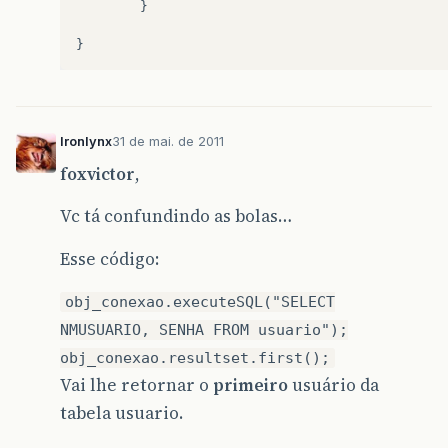
        }

Ironlynx
31 de mai. de 2011
foxvictor
,
Vc tá confundindo as bolas…
Esse código:
obj_conexao.executeSQL("SELECT
NMUSUARIO, SENHA FROM usuario");
obj_conexao.resultset.first();
Vai lhe retornar o
primeiro
usuário da
tabela usuario.