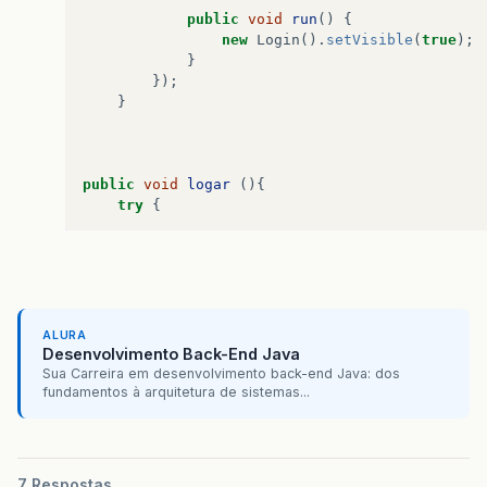
public
void
run
()
{
new
Login
().
setVisible
(
true
);
}
});
}
public
void
logar
(){
try
{
obj_conexao
.
conecta
();
obj_conexao
.
executeSQL
(
"SELECT NMU
obj_conexao
.
resultset
.
first
();
tfNmUsuario
.
setText
(
obj_conexao
.
re
pfSenha
.
setText
(
obj_conexao
.
result
ALURA
Desenvolvimento Back-End Java
if
(
tfNmUsuario
.
equals
(
obj_conexao
Sua Carreira em desenvolvimento back-end Java: dos
new
telaPrincipal
().
show
();
fundamentos à arquitetura de sistemas...
this
.
dispose
();
}
7 Respostas