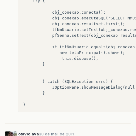
    try {  

            obj_conexao.conecta();  

            obj_conexao.executeSQL("SELECT NMUS
            obj_conexao.resultset.first();  

            tfNmUsuario.setText(obj_conexao.res
            pfSenha.setText(obj_conexao.results
            if (tfNmUsuario.equals(obj_conexao
               new telaPrincipal().show();  

                this.dispose();   

        }  

        } catch (SQLException erro) {  

            JOptionPane.showMessageDialog(null,
        }  

otaviojava
30 de mai. de 2011