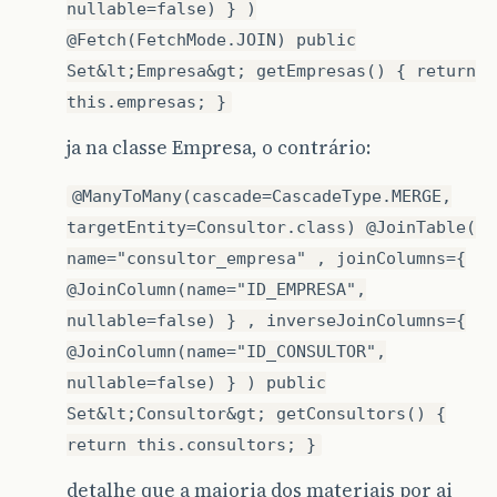
nullable=false) } )
@Fetch(FetchMode.JOIN) public
Set&lt;Empresa&gt; getEmpresas() { return
this.empresas; }
ja na classe Empresa, o contrário:
@ManyToMany(cascade=CascadeType.MERGE,
targetEntity=Consultor.class) @JoinTable(
name="consultor_empresa" , joinColumns={
@JoinColumn(name="ID_EMPRESA",
nullable=false) } , inverseJoinColumns={
@JoinColumn(name="ID_CONSULTOR",
nullable=false) } ) public
Set&lt;Consultor&gt; getConsultors() {
return this.consultors; }
detalhe que a maioria dos materiais por ai