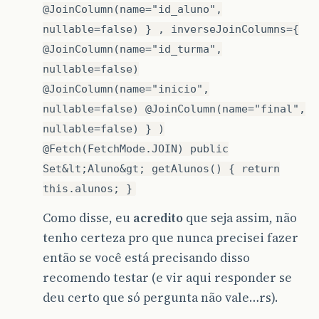
@JoinColumn(name="id_aluno",
nullable=false) } , inverseJoinColumns={
@JoinColumn(name="id_turma",
nullable=false)
@JoinColumn(name="inicio",
nullable=false) @JoinColumn(name="final",
nullable=false) } )
@Fetch(FetchMode.JOIN) public
Set&lt;Aluno&gt; getAlunos() { return
this.alunos; }
Como disse, eu
acredito
que seja assim, não
tenho certeza pro que nunca precisei fazer
então se você está precisando disso
recomendo testar (e vir aqui responder se
deu certo que só pergunta não vale…rs).