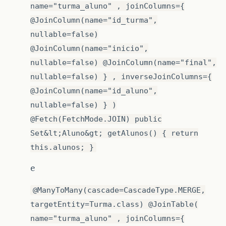
name="turma_aluno" , joinColumns={
@JoinColumn(name="id_turma",
nullable=false)
@JoinColumn(name="inicio",
nullable=false) @JoinColumn(name="final",
nullable=false) } , inverseJoinColumns={
@JoinColumn(name="id_aluno",
nullable=false) } )
@Fetch(FetchMode.JOIN) public
Set&lt;Aluno&gt; getAlunos() { return
this.alunos; }
e
@ManyToMany(cascade=CascadeType.MERGE,
targetEntity=Turma.class) @JoinTable(
name="turma_aluno" , joinColumns={