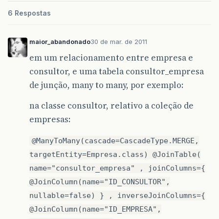
6 Respostas
maior_abandonado
30 de mar. de 2011
em um relacionamento entre empresa e
consultor, e uma tabela consultor_empresa
de junção, many to many, por exemplo:
na classe consultor, relativo a coleção de
empresas:
@ManyToMany(cascade=CascadeType.MERGE,
targetEntity=Empresa.class) @JoinTable(
name="consultor_empresa" , joinColumns={
@JoinColumn(name="ID_CONSULTOR",
nullable=false) } , inverseJoinColumns={
@JoinColumn(name="ID_EMPRESA",