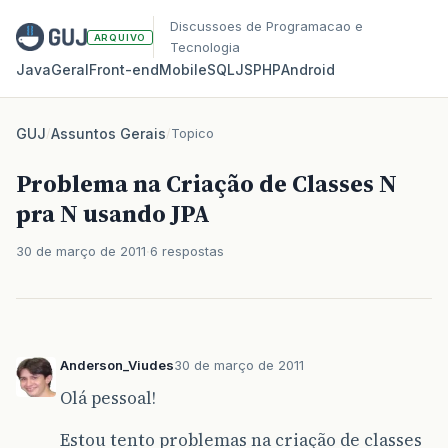
Discussoes de Programacao e
ARQUIVO
Tecnologia
Java
Geral
Front‑end
Mobile
SQL
JS
PHP
Android
GUJ
/
Assuntos Gerais
/
Topico
Problema na Criação de Classes N
pra N usando JPA
30 de março de 2011
6 respostas
Anderson_Viudes
30 de março de 2011
Olá pessoal!
Estou tento problemas na criação de classes