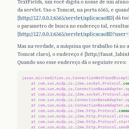
TextFields, um você digita o nome de um aluno
da servlet. Uso o Tomcat, na porta 6565, e quan
[
http://127.0.0.1:6565/servlet/aplicacaoBD
] dá tu
o parametro de busca no endereço tal, result
[
http://127.0.0.1:6565/servlet/aplicacaoBD?use
Mas na verdade, a máquina que trabalho tá no 
Tomcat claro), o endereço é [http://fanat_labin
Quando uso esse endereço dá o seguinte erro:
javax
.
microedition
.
io
.
ConnectionNotFoundExcept
at
com
.
sun
.
midp
.
io
.
j2me
.
socket
.
Protocol
.
co
at
com
.
sun
.
midp
.
io
.
ConnectionBaseAdapter
.
o
at
com
.
sun
.
midp
.
io
.
j2me
.
socket
.
Protocol
.
op
at
com
.
sun
.
midp
.
io
.
ConnectionBaseAdapter
.
o
at
com
.
sun
.
midp
.
io
.
ConnectionBaseAdapter
.
o
at
com
.
sun
.
midp
.
io
.
j2me
.
http
.
Protocol
.
conn
at
com
.
sun
.
midp
.
io
.
j2me
.
http
.
Protocol
.
stre
at
com
.
sun
.
midp
.
io
.
j2me
.
http
.
Protocol
.
star
at
com
.
sun
.
midp
.
io
.
j2me
.
http
.
Protocol
.
send