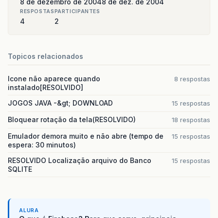
8 de dezembro de 2004
8 de dez. de 2004
&
#
123
;
return
rs
;
RESPOSTAS
PARTICIPANTES
try
&
#
125
;
4
2
&
#
123
;
if
&
#
40
;
is
!=
null
&
#
41
;
&
#
123
;
is
.
close
&
#
40
;
&
#
41
;;
Topicos relacionados
protected
void
doGet
&
#
40
;
HttpServletReque
is
=
null
;
HttpServletResponse
response
&
#
41
;
&
#
125
;
throws
ServletException
,
IOExcepti
Icone não aparece quando
8 respostas
&
#
125
;
catch
&
#
40
;
IOException
ex1
&
&
#
123
;
instalado[RESOLVIDO]
try
&
#
123
;
JOGOS JAVA -&gt; DOWNLOAD
response
.
setContentType
&
#
40
;
"text
15 respostas
if
&
#
40
;
con
!=
null
&
#
41
;
&
#
123
;
Bloquear rotação da tela(RESOLVIDO)
18 respostas
PrintWriter
out
=
response
.
getWrit
con
.
close
&
#
40
;
&
#
41
;;
con
=
null
;
Emulador demora muito e não abre (tempo de
15 respostas
String
valor
=
request
.
getParamete
&
#
125
;
espera: 30 minutos)
&
#
125
;
catch
&
#
40
;
IOException
ex1
&
out
.
println
&
#
40
;
"Obrigado!"
&
#
41
;;
RESOLVIDO Localização arquivo do Banco
15 respostas
&
#
125
;
SQLITE
&
#
125
;
out
.
println
&
#
40
;
"Você está procura
res
=
Consultar
&
#
40
;
valor
&
#
41
;;
ALURA