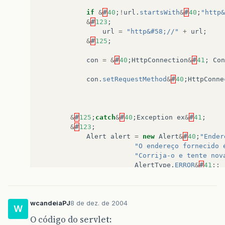
if
&
#
40
;
!
url
.
startsWith
&
#
40
;
"http&
&
#
123
;
url
=
"http&#58;//"
+
url
;
&
#
125
;
con
=
&
#
40
;
HttpConnection
&
#
41
;
Con
con
.
setRequestMethod
&
#
40
;
HttpConne
&
#
125
;
catch
&
#
40
;
Exception
ex
&
#
41
;
&
#
123
;
Alert
alert
=
new
Alert
&
#
40
;
"Ender
"O endereço fornecido 
"Corrija-o e tente nov
AlertType
.
ERROR
&
#
41
;;
alert
.
setTimeout
&
#
40
;
Alert
.
FOREVER
dTela
.
setCurrent
&
#
40
;
alert
,
fUrl
&
#
return
;
wcandeiaPJ
8 de dez. de 2004
&
#
125
;
W
O código do servlet: