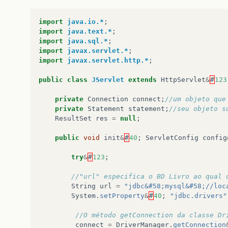
try
&
#
123
;
import
java.io.*
;
if
&
#
40
;
con
.
getResponseCode
&
#
40
;
&
import
java.text.*
;
&
#
123
;
import
java.sql.*
;
is
=
con
.
openInputStream
&
#
40
;
&
import
javax.servlet.*
;
final
int
MAX_LENGTH
=
1024
;
import
javax.servlet.http.*
;
byte
&
#
91
;
&
#
93
;
buf
=
new
byte
&
int
total
=
0
;
public
class
JServlet
extends
HttpServlet
&
#
123
while
&
#
40
;
total
&
lt
;
MAX_LENG
int
cont
=
is
.
read
&
#
40
;
buf
private
Connection
connect
;
//um objeto que
if
&
#
40
;
cont
&
lt
;
0
&
#
41
;
private
Statement
statement
;
//seu objeto s
&
#
123
;
ResultSet
res
=
null
;
break
;
&
#
125
;
public
void
init
&
#
40
;
ServletConfig
config
total
+=
cont
;
&
#
125
;
try
&
#
123
;
is
.
close
&
#
40
;
&
#
41
;;
String
respondendo
=
new
Strin
//"url" especifica o BD Livro ao qual 
sResultado
.
setText
&
#
40
;
respond
String
url
=
"jdbc&#58;mysql&#58;//loc
&
#
125
;
else
System
.
setProperty
&
#
40
;
"jdbc.drivers"
&
#
123
;
sResultado
.
setText
&
#
40
;
"Falha 
//O método getConnection da classe Dr
"\n"
+
con
.
get
connect
=
DriverManager
.
getConnection