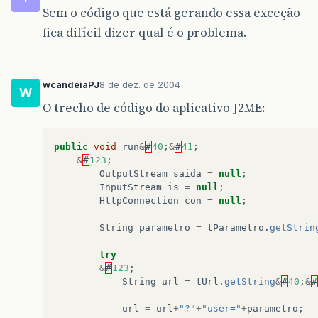
Sem o código que está gerando essa exceção
fica difícil dizer qual é o problema.
wcandeiaPJ
8 de dez. de 2004
W
O trecho de código do aplicativo J2ME:
public
void
run
&
#
40
;
&
#
41
;
&
#
123
;
OutputStream
saida
=
null
;
InputStream
is
=
null
;
HttpConnection
con
=
null
;
String
parametro
=
tParametro
.
getStrin
try
&
#
123
;
String
url
=
tUrl
.
getString
&
#
40
;
&
#
url
=
url
+
"?"
+
"user="
+
parametro
;