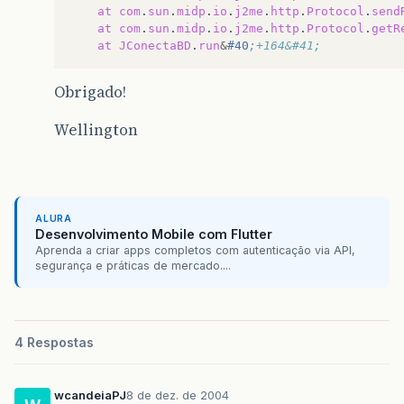
at
com
.
sun
.
midp
.
io
.
j2me
.
http
.
Protocol
.
send
at
com
.
sun
.
midp
.
io
.
j2me
.
http
.
Protocol
.
getR
at
JConectaBD
.
run
&
#40
;+164&#41;
Obrigado!
Wellington
ALURA
Desenvolvimento Mobile com Flutter
Aprenda a criar apps completos com autenticação via API,
segurança e práticas de mercado....
4 Respostas
wcandeiaPJ
8 de dez. de 2004