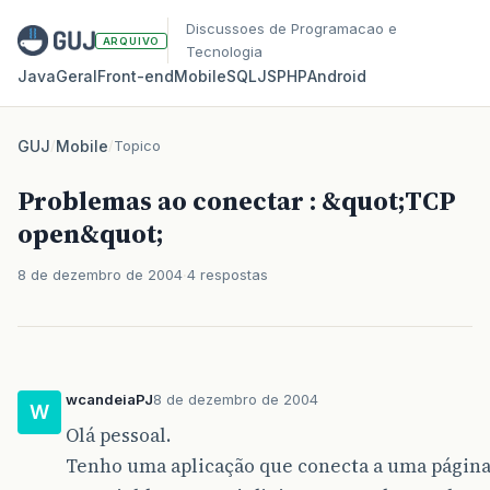
Discussoes de Programacao e
ARQUIVO
Tecnologia
Java
Geral
Front‑end
Mobile
SQL
JS
PHP
Android
GUJ
/
Mobile
/
Topico
Problemas ao conectar : &quot;TCP
open&quot;
8 de dezembro de 2004
4 respostas
wcandeiaPJ
8 de dezembro de 2004
W
Olá pessoal.
Tenho uma aplicação que conecta a uma página