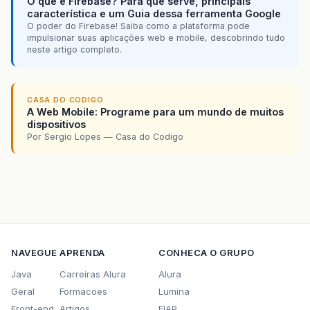
O que é Firebase? Para que serve, principais
out
.
println
&
#
40
;
"Resultado&#40;s&#
característica e um Guia dessa ferramenta Google
O poder do Firebase! Saiba como a plataforma pode
try
&
#
123
;
impulsionar suas aplicações web e mobile, descobrindo tudo
neste artigo completo.
while
&
#
40
;
res
.
next
&
#
40
;
&
#
41
;
&
#
41
;
out
.
println
&
#
40
;
"Aluno&#58; "
out
.
println
&
#
40
;
&
#
41
;;
CASA DO CODIGO
A Web Mobile: Programe para um mundo de muitos
out
.
println
&
#
40
;
"Período&#58; 
dispositivos
out
.
println
&
#
40
;
&
#
41
;;
Por Sergio Lopes — Casa do Codigo
&
#
125
;
res
.
close
&
#
40
;
&
#
41
;;
out
.
close
&
#
40
;
&
#
41
;;
&
#
125
;
catch
&
#
40
;
Exception
ex
&
#
41
;
&
#
12
&
#
125
;
NAVEGUE
APRENDA
CONHECA O GRUPO
&
#
125
;
Java
Carreiras Alura
Alura
Geral
Formacoes
Lumina
Front-end
Artigos
FIAP