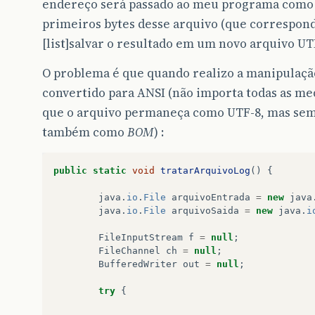
endereço será passado ao meu programa como par
primeiros bytes desse arquivo (que correspon
[list]salvar o resultado em um novo arquivo UTF-
O problema é que quando realizo a manipulaçã
convertido para ANSI (não importa todas as med
que o arquivo permaneça como UTF-8, mas se
também como
BOM
) :
public
static
void
tratarArquivoLog
()
{
java
.
io
.
File
arquivoEntrada
=
new
java
java
.
io
.
File
arquivoSaida
=
new
java
.
i
FileInputStream
f
=
null
;
FileChannel
ch
=
null
;
BufferedWriter
out
=
null
;
try
{