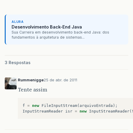
if
(
out
!=
null
)
{
out
.
flush
();
out
.
close
();
ALURA
}
Desenvolvimento Back-End Java
Sua Carreira em desenvolvimento back-end Java: dos
fundamentos à arquitetura de sistemas...
if
(
ch
!=
null
)
{
ch
.
close
();
}
if
(
f
!=
null
)
{
3 Respostas
f
.
close
();
}
Rummenigge
25 de abr. de 2011
}
}
Tente assim
f
=
new
FileInputStream
(
arquivoEntrada
);
InputStreamReader
isr
=
new
InputStreamReader
(