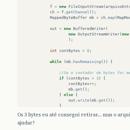
f
=
new
FileInputStream
(
arquivoEnt
ch
=
f
.
getChannel
();
MappedByteBuffer
mb
=
ch
.
map
(
MapMo
out
=
new
BufferedWriter
(
new
OutputStreamWriter
(
new
);
int
contBytes
=
0
;
while
(
mb
.
hasRemaining
())
{
//Se o contador de bytes for m
if
(
contBytes
<
3
)
{
contBytes
++
;
mb
.
get
();
}
else
{
out
.
write
(
mb
.
get
());
}
Os 3 bytes eu até consegui retirar… mas o arq
}
ajudar?
}
finally
{