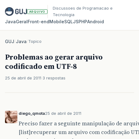
Discussoes de Programacao e
ARQUIVO
Tecnologia
Java
Geral
Front‑end
Mobile
SQL
JS
PHP
Android
GUJ
/
Java
/
Topico
Problemas ao gerar arquivo
codificado em UTF-8
25 de abril de 2011
3 respostas
diego_qmota
25 de abril de 2011
Preciso fazer a seguinte manipulação de arqui
[list]recuperar um arquivo com codificação UT