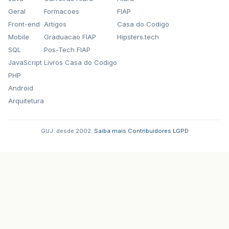
Geral
Formacoes
FIAP
Front-end
Artigos
Casa do Codigo
Mobile
Graduacao FIAP
Hipsters.tech
SQL
Pos-Tech FIAP
JavaScript
Livros Casa do Codigo
PHP
Android
Arquitetura
GUJ: desde 2002.
·
Saiba mais
·
Contribuidores
·
LGPD