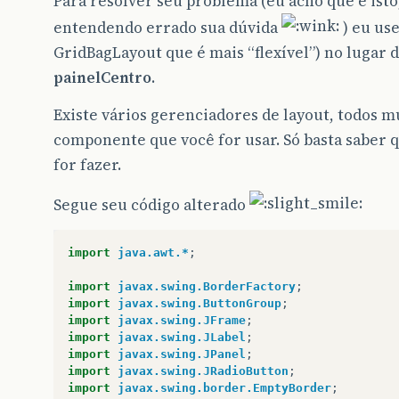
Para resolver seu problema (eu acho que é isto,
public
void
run
()
{
entendendo errado sua dúvida
) eu use
try
{
GridBagLayout que é mais “flexível”) no lugar 
JFrameCadastroEntrada
fram
frame
.
setTitle
(
"Programa P
painelCentro
.
frame
.
setVisible
(
true
);
frame
.
setBackground
(
System
Existe vários gerenciadores de layout, todos m
frame
.
setDefaultCloseOpera
frame
.
setBounds
(
100
,
100
,
componente que você for usar. Só basta saber 
}
catch
(
Exception
e
)
{
for fazer.
e
.
printStackTrace
();
}
Segue seu código alterado
}
});
}
import
java.awt.*
;
/**
import
javax.swing.BorderFactory
;
	 * Cria frame.
import
javax.swing.ButtonGroup
;
	 */
import
javax.swing.JFrame
;
public
JFrameCadastroEntrada
()
{
import
javax.swing.JLabel
;
super
();
import
javax.swing.JPanel
;
initialize
();
import
javax.swing.JRadioButton
;
}
import
javax.swing.border.EmptyBorder
;