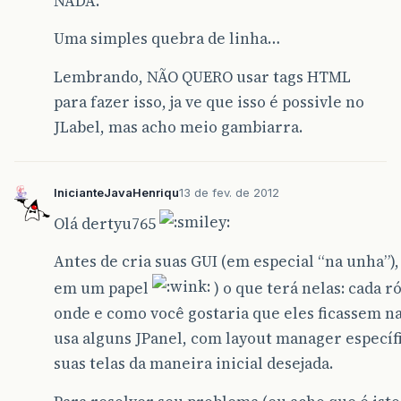
NADA.
// Monta radiobutton de entrada da primeir
public
JRadioButton
getEntradaRadioButton
(
Uma simples quebra de linha…
entradaRadioButton
=
new
JRadioButton
(
Lembrando, NÃO QUERO usar tags HTML
entradaRadioButton
.
setBackground
(
Syste
para fazer isso, ja ve que isso é possivle no
return
entradaRadioButton
;
JLabel, mas acho meio gambiarra.
}
// Monta radiobutton de saida da primeira 
public
JRadioButton
getSaidaRadioButton
()
InicianteJavaHenriqu
13 de fev. de 2012
saidaRadioButton
=
new
JRadioButton
(
"S
Olá dertyu765
saidaRadioButton
.
setBackground
(
SystemC
Antes de cria suas GUI (em especial “na unha”),
return
saidaRadioButton
;
}
em um papel
) o que terá nelas: cada r
onde e como você gostaria que eles ficassem na 
/**
usa alguns JPanel, com layout manager específ
	 * Inicializa aplicação.
suas telas da maneira inicial desejada.
	 */
public
static
void
main
(
String
[]
args
)
{
EventQueue
.
invokeLater
(
new
Runnable
()