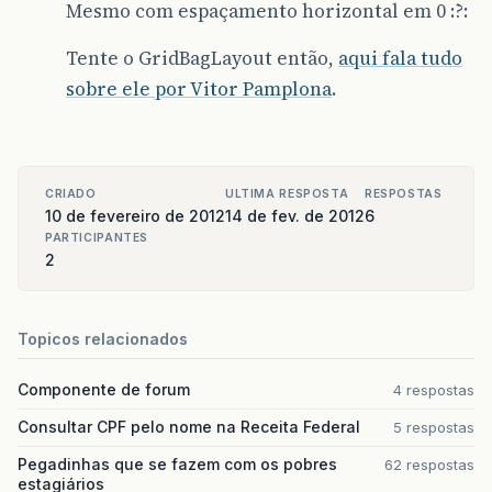
Mesmo com espaçamento horizontal em 0 :?:
// Monta o painel do Topo da aplicação  
public
JPanel
getPainelTopo
()
{
Tente o GridBagLayout então,
aqui fala tudo
sobre ele por Vitor Pamplona
.
painelTopo
=
new
JPanel
(
new
FlowLayout
painelTopo
.
setBorder
(
BorderFactory
.
cre
painelTopo
.
setBackground
(
SystemColor
.
a
return
painelTopo
;
}
CRIADO
ULTIMA RESPOSTA
RESPOSTAS
10 de fevereiro de 2012
14 de fev. de 2012
6
// Monta o painel Central da aplicação  
PARTICIPANTES
public
JPanel
getPainelCentro
()
{
2
/**
         * Substitui seu Layout Manager FlowLa
         * 0 são respectivamente: Linhas, Colu
Topicos relacionados
         * linhas) e Espaço Vertical (entre as
         */
painelCentro
=
new
JPanel
(
new
GridLayo
Componente de forum
4 respostas
painelCentro
.
setBorder
(
BorderFactory
.
c
Consultar CPF pelo nome na Receita Federal
5 respostas
painelCentro
.
setBackground
(
SystemColor
Pegadinhas que se fazem com os pobres
return
painelCentro
;
62 respostas
estagiários
}