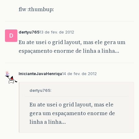
painelContainer
.
add
(
getPainelTopo
(
flw :thumbup:
painelContainer
.
add
(
getPainelCentr
painelContainer
.
add
(
getPainelRodap
dertyu765
13 de fev. de 2012
painelTopo
.
add
(
getTituloTopoLabel
(
D
painelCentro
.
add
(
getQuestaoUmLabel
Eu ate usei o grid layout, mas ele gera um
painelCentro
.
add
(
getEntradaRadioBu
espaçamento enorme de linha a linha…
painelCentro
.
add
(
getSaidaRadioButt
painelCentro
.
add
(
getTextoTeste
());
/**
InicianteJavaHenriqu
14 de fev. de 2012
             * Adicione aqui um sim ou não só 
             * GridLayout, a medida que você f
             * alterar as propriedades do Layo
dertyu765:
             */
painelCentro
.
add
(
new
JRadioButton
(
Eu ate usei o grid layout, mas ele
painelCentro
.
add
(
new
JRadioButton
(
gera um espaçamento enorme de
questaoUmButtonGroup
=
getQuestaoU
linha a linha…
}
return
painelContainer
;
}