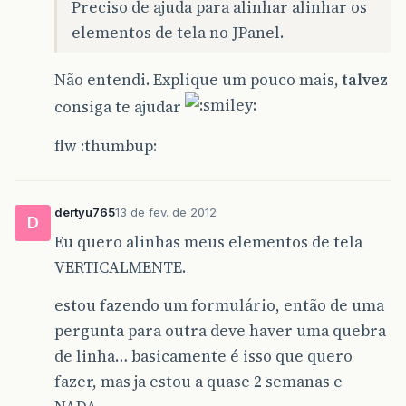
questaoUmLabel
.
setFont
(
new
Font
(
"Tahom
Preciso de ajuda para alinhar alinhar os
elementos de tela no JPanel.
return
questaoUmLabel
;
}
Não entendi. Explique um pouco mais,
talvez
// Label desalinhado
consiga te ajudar
public
JLabel
getTextoTeste
(){
textoTeste
=
new
JLabel
(
"Label desalin
flw :thumbup:
textoTeste
.
setFont
(
new
Font
(
"Tahoma"
,
return
textoTeste
;
dertyu765
13 de fev. de 2012
D
}
Eu quero alinhas meus elementos de tela
// Monta radiogroup primeira questão
VERTICALMENTE.
public
ButtonGroup
getQuestaoUmButtonGroup
estou fazendo um formulário, então de uma
questaoUmButtonGroup
=
new
ButtonGroup
pergunta para outra deve haver uma quebra
questaoUmButtonGroup
.
add
(
entradaRadioB
questaoUmButtonGroup
.
add
(
saidaRadioBut
de linha… basicamente é isso que quero
return
questaoUmButtonGroup
;
fazer, mas ja estou a quase 2 semanas e
}