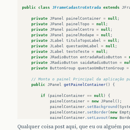
public
void
initialize
(){
public
class
JFrameCadastroEntrada
extends
JFr
this
.
setSize
(
600
,
400
);
private
JPanel
painelContainer
=
null
;
private
JPanel
painelTopo
=
null
;
this
.
setContentPane
(
getPainelContainer
private
JPanel
painelCentro
=
null
;
private
JPanel
painelRodape
=
null
;
}
private
JLabel
tituloTopoLabel
=
null
;
private
JLabel
questaoUmLabel
=
null
;
}
private
JLabel
textoTeste
=
null
;
private
JRadioButton
entradaRadioButton
=
private
JRadioButton
saidaRadioButton
=
nu
private
ButtonGroup
questaoUmButtonGroup
=
// Monta o painel Principal da aplicação p
public
JPanel
getPainelContainer
()
{
if
(
painelContainer
==
null
)
{
painelContainer
=
new
JPanel
();
painelContainer
.
setBackground
(
Syst
painelContainer
.
setBorder
(
new
Empt
painelContainer
.
setLayout
(
new
Bord
Qualquer coisa post aqui, que eu ou alguém pod