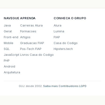
questaoUmLabel
=
new
JLabel
(
"A pessoa 
questaoUmLabel
.
setFont
(
new
Font
(
"Tahom
return
questaoUmLabel
;
NAVEGUE
APRENDA
CONHECA O GRUPO
}
Java
Carreiras Alura
Alura
// Label desalinhado  
Geral
Formacoes
Lumina
public
JLabel
getTextoTeste
()
{
Front-end
Artigos
FIAP
textoTeste
=
new
JLabel
(
"Label desalin
Mobile
Graduacao FIAP
Casa do Codigo
textoTeste
.
setFont
(
new
Font
(
"Tahoma"
,
SQL
Pos-Tech FIAP
Hipsters.tech
return
textoTeste
;
JavaScript
Livros Casa do Codigo
PHP
}
Android
// Monta radiogroup primeira questão  
Arquitetura
public
ButtonGroup
getQuestaoUmButtonGroup
questaoUmButtonGroup
=
new
ButtonGroup
GUJ: desde 2002.
·
Saiba mais
·
Contribuidores
·
LGPD
questaoUmButtonGroup
.
add
(
entradaRadioB
questaoUmButtonGroup
.
add
(
saidaRadioBut
return
questaoUmButtonGroup
;
}