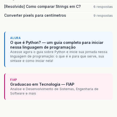
[Resolvido] Como comparar Strings em C?
6 respostas
// Monta o painel Rodape da aplicação  
public
JPanel
getPainelRodape
()
{
Converter pixels para centímetros
9 respostas
painelRodape
=
new
JPanel
(
new
FlowLayo
painelRodape
.
setBorder
(
BorderFactory
.
c
painelRodape
.
setBackground
(
SystemColor
ALURA
O que é Python? — um guia completo para iniciar
return
painelRodape
;
nessa linguagem de programação
}
Acesse agora o guia sobre Python e inicie sua jornada nessa
linguagem de programação: o que é e para que serve, sua
// Label do titulo do topo da aplicação  
sintaxe e como iniciar nela!
public
JLabel
getTituloTopoLabel
()
{
tituloTopoLabel
=
new
JLabel
(
"Controle
tituloTopoLabel
.
setFont
(
new
Font
(
"Taho
FIAP
Graduacao em Tecnologia — FIAP
return
tituloTopoLabel
;
Analise e Desenvolvimento de Sistemas, Engenharia de
}
Software e mais
// Label da primeira questão da aplicação 
public
JLabel
getQuestaoUmLabel
()
{