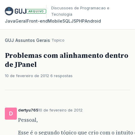
Discussoes de Programacao e
ARQUIVO
Tecnologia
Java
Geral
Front‑end
Mobile
SQL
JS
PHP
Android
GUJ
/
Assuntos Gerais
/
Topico
Problemas com alinhamento dentro
de JPanel
10 de fevereiro de 2012
6 respostas
dertyu765
10 de fevereiro de 2012
D
Pessoal,
Esse é o segundo tópico que crio com o intuito