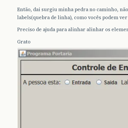
public
JPanel
getPainelContainer
(){
Então, dai surgiu minha pedra no caminho, não
if
(
painelContainer
==
null
)
labels(quebra de linha), como vocês podem ver
{
painelContainer
=
new
JPanel
();
Preciso de ajuda para alinhar alinhar os elemen
painelContainer
.
setBackground
(
Syst
painelContainer
.
setBorder
(
new
Empt
Grato
painelContainer
.
setLayout
(
new
Bord
painelContainer
.
add
(
getPainelTopo
(
painelContainer
.
add
(
getPainelCentr
painelContainer
.
add
(
getPainelRodap
painelTopo
.
add
(
getTituloTopoLabel
(
painelCentro
.
add
(
getQuestaoUmLabel
painelCentro
.
add
(
getEntradaRadioBu
painelCentro
.
add
(
getSaidaRadioButt
painelCentro
.
add
(
getTextoTeste
());
questaoUmButtonGroup
=
getQuestaoU
}