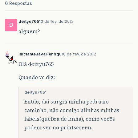
6 Respostas
public
JPanel
getPainelRodape
()
{
painelRodape
=
new
JPanel
(
new
FlowLayo
dertyu765
10 de fev. de 2012
painelRodape
.
setBorder
(
BorderFactory
.
c
D
painelRodape
.
setBackground
(
SystemColor
alguem?
return
painelRodape
;
}
InicianteJavaHenriqu
10 de fev. de 2012
// Label do titulo do topo da aplicação
Olá dertyu765
public
JLabel
getTituloTopoLabel
()
{
Quando vc diz:
tituloTopoLabel
=
new
JLabel
(
"Controle
tituloTopoLabel
.
setFont
(
new
Font
(
"Taho
dertyu765:
return
tituloTopoLabel
;
Então, dai surgiu minha pedra no
}
caminho, não consigo alinhas minhas
// Label da primeira questão da aplicação
labels(quebra de linha), como vocês
public
JLabel
getQuestaoUmLabel
()
{
podem ver no printscreen.
questaoUmLabel
=
new
JLabel
(
"A pessoa 