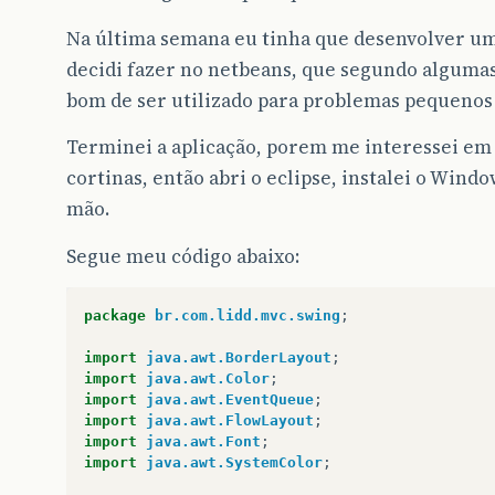
Na última semana eu tinha que desenvolver um
decidi fazer no netbeans, que segundo algumas
bom de ser utilizado para problemas pequenos 
Terminei a aplicação, porem me interessei em 
cortinas, então abri o eclipse, instalei o Windo
mão.
Segue meu código abaixo:
package
br.com.lidd.mvc.swing
;
import
java.awt.BorderLayout
;
import
java.awt.Color
;
import
java.awt.EventQueue
;
import
java.awt.FlowLayout
;
import
java.awt.Font
;
import
java.awt.SystemColor
;