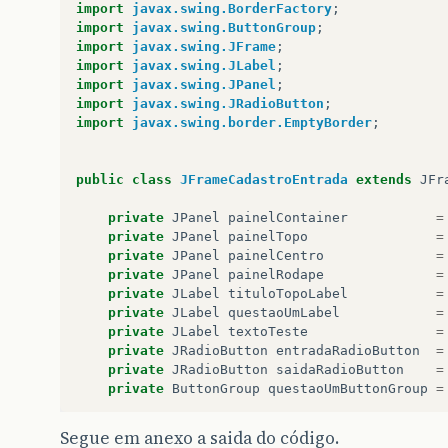
import
javax.swing.BorderFactory
;
import
javax.swing.ButtonGroup
;
import
javax.swing.JFrame
;
import
javax.swing.JLabel
;
import
javax.swing.JPanel
;
import
javax.swing.JRadioButton
;
import
javax.swing.border.EmptyBorder
;
public
class
JFrameCadastroEntrada
extends
JFr
private
JPanel
painelContainer
=
private
JPanel
painelTopo
=
private
JPanel
painelCentro
=
private
JPanel
painelRodape
=
private
JLabel
tituloTopoLabel
=
private
JLabel
questaoUmLabel
=
private
JLabel
textoTeste
=
private
JRadioButton
entradaRadioButton
=
private
JRadioButton
saidaRadioButton
=
private
ButtonGroup
questaoUmButtonGroup
=
Segue em anexo a saida do código.
// Monta o painel Principal da aplicação p