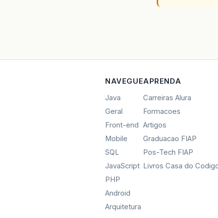
pu
ex
Th
t
.
}
pu
NAVEGUE
APRENDA
ex
Java
Carreiras Alura
}
Geral
Formacoes
pu
Front-end
Artigos
Mobile
Graduacao FIAP
SQL
Pos-Tech FIAP
gr
Fo
JavaScript
Livros Casa do Codig
gr
PHP
Android
Arquitetura