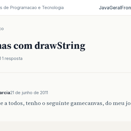
Java
Geral
Fron
s de Programacao e Tecnologia
co
as com drawString
1
1 resposta
arcia
21 de junho de 2011
e a todos, tenho o seguinte gamecanvas, do meu j