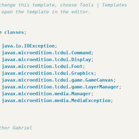
change this template, choose Tools | Templates
 open the template in the editor.
e
classes
;
java.io.IOException
;
javax.microedition.lcdui.Command
;
javax.microedition.lcdui.Display
;
javax.microedition.lcdui.Font
;
javax.microedition.lcdui.Graphics
;
javax.microedition.lcdui.game.GameCanvas
;
javax.microedition.lcdui.game.LayerManager
;
javax.microedition.media.Manager
;
javax.microedition.media.MediaException
;
thor Gabriel