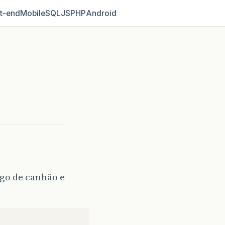
t‑end
Mobile
SQL
JS
PHP
Android
ogo de canhão e