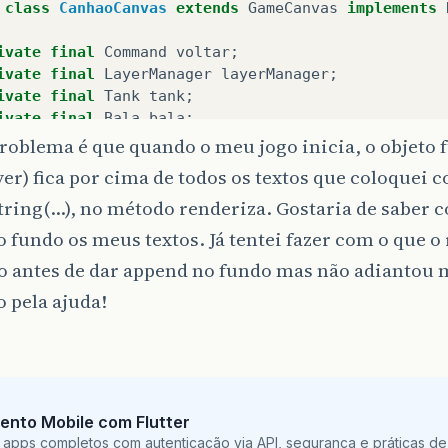
class
CanhaoCanvas
extends
GameCanvas
implements
ivate
final
Command
voltar
;
ivate
final
LayerManager
layerManager
;
ivate
final
Tank
tank
;
ivate
final
Bala
bala
;
ivate
final
Bala
bomba1
;
roblema é que quando o meu jogo inicia, o objeto 
ivate
final
Bala
bomba2
;
er) fica por cima de todos os textos que coloquei 
ivate
final
Bala
bomba3
;
ring(...), no método renderiza. Gostaria de saber 
ivate
final
Balao
balao1
;
ivate
final
Balao
balao2
;
o fundo os meus textos. Já tentei fazer com o que o
ivate
final
Balao
balao3
;
 antes de dar append no fundo mas não adiantou m
ivate
final
GameOver
gameOver
;
ivate
final
Fundo
fundo
;
 pela ajuda!
ivate
boolean
executando
;
ivate
boolean
explodiu
;
ivate
int
pontos
;
ivate
int
xMaximo
;
ivate
int
yMaximo
;
ento Mobile com Flutter
ivate
int
veloBala
;
 apps completos com autenticação via API, segurança e práticas de 
ivate
int
contadorA
;