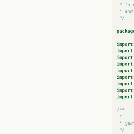
 * To 
 * and
 */
packag
import
import
import
import
import
import
import
import
import
/**
 *
 * @au
 */