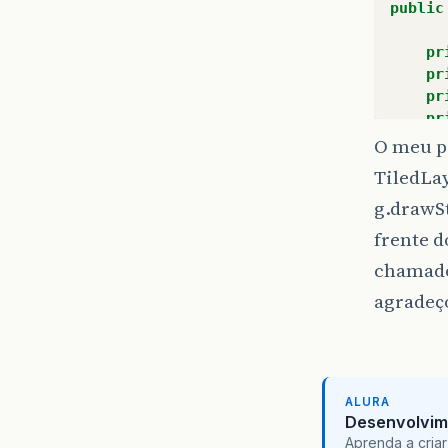
public
pr
pr
pr
pr
pr
O meu p
pr
TiledLay
pr
g.drawSt
pr
pr
frente d
pr
chamado
pr
pr
agradeço
pr
pr
pr
pr
ALURA
pr
Desenvolvim
pr
Aprenda a criar
pr