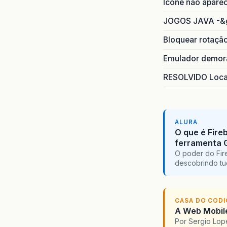
Icone não apare
JOGOS JAVA -&
Bloquear rotaçã
la
la
Emulador demora
RESOLVIDO Local
ALURA
O que é Fire
ferramenta 
O poder do Fir
descobrindo tu
CASA DO COD
A Web Mobile
}
Por Sergio Lo