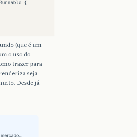
Runnable
{
fundo (que é um
com o uso do
como trazer para
 renderiza seja
uito. Desde já
mercado....