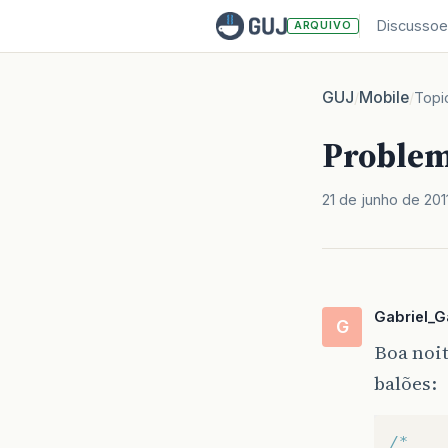
Discussoe
ARQUIVO
GUJ
Mobile
/
/
Topi
Problem
21 de junho de 201
Gabriel_G
G
Boa noit
balões:
/*