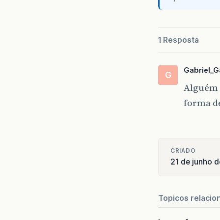
pr
pr
1 Resposta
Gabriel_G
G
pu
Alguém 
forma de
CRIADO
21 de junho d
Topicos relacio