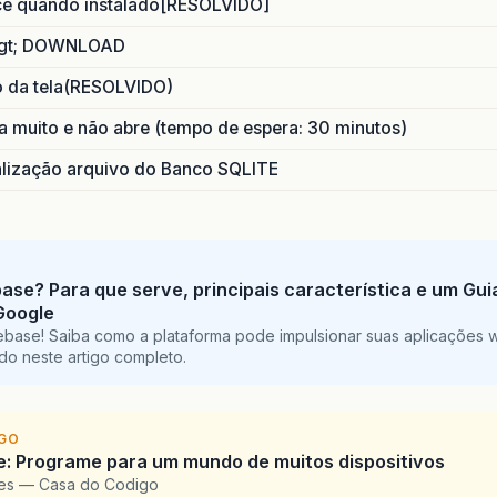
ce quando instalado[RESOLVIDO]
xMaximo
=
this
.
getWidth
();
yMaximo
=
this
.
getHeight
();
gt; DOWNLOAD
layerManager
=
new
LayerManager
();
o da tela(RESOLVIDO)
yerManager
.
append
(
tank
);
yerManager
.
append
(
balao1
);
 muito e não abre (tempo de espera: 30 minutos)
layerManager
.
append
(
balao2
);
layerManager
.
append
(
balao3
);
ização arquivo do Banco SQLITE
layerManager
.
append
(
bala
);
layerManager
.
append
(
bomba1
);
layerManager
.
append
(
bomba2
);
layerManager
.
append
(
bomba3
);
layerManager
.
append
(
gameOver
);
base? Para que serve, principais característica e um Gu
Google
pontos
=
0
;
ebase! Saiba como a plataforma pode impulsionar suas aplicações 
do neste artigo completo.
veloBala
=
0
;
explodiu
=
false
;
contadorA
=
0
;
contadorB
=
0
;
IGO
contadorC
=
0
;
: Programe para um mundo de muitos dispositivos
pes — Casa do Codigo