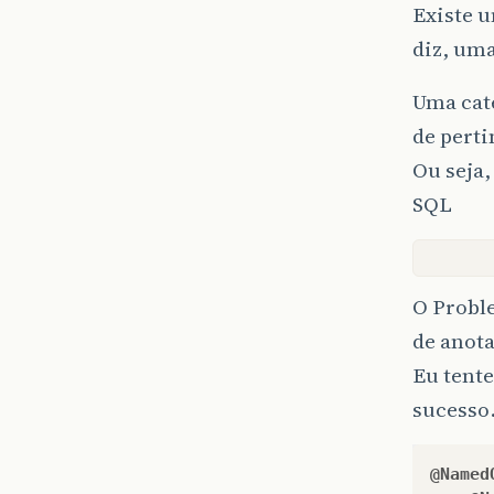
Existe 
diz, uma
Uma cate
de perti
Ou seja,
SQL
O Probl
de anota
Eu tent
sucesso
@Named