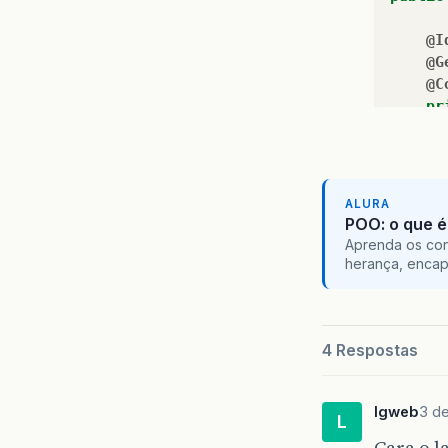
@I
@G
@C
pr
@C
pr
ALURA
@J
POO: o que é
@C
Aprenda os con
pr
herança, encap
@O
@J
pr
4 Respostas
lgweb
3 d
pu
L
Cara o l