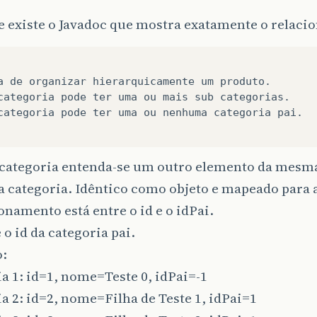
e existe o Javadoc que mostra exatamente o relac
blic
int
getId
()
{
return
this
.
id
;
a
de
organizar
hierarquicamente
um
produto
.
blic
int
getIdPai
()
{
categoria
pode
ter
uma
ou
mais
sub
categorias
.
return
idPai
;
categoria
pode
ter
uma
ou
nenhuma
categoria
pai
.
blic
String
getNome
()
{
 categoria entenda-se um outro elemento da mesma
return
this
.
nome
;
 categoria. Idêntico como objeto e mapeado para 
onamento está entre o id e o idPai.
blic
void
setId
(
int
id
)
{
é o id da categoria pai.
this
.
id
=
id
;
:
a 1: id=1, nome=Teste 0, idPai=-1
blic
void
setIdPai
(
int
idPai
)
{
a 2: id=2, nome=Filha de Teste 1, idPai=1
this
.
idPai
=
idPai
;