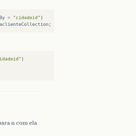
By
=
"cidadeid"
)
aclienteCollection
;
{
y
().
openSession
();
idadeid"
)
goria"
);
para n com ela
a
()
{