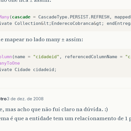
blic
void
setFilhos
(
List
<
Categoria
>
filhos
)
{
Many
(
cascade
=
CascadeType
.
PERSIST
.
REFRESH
,
mapped
this
.
filhos
=
filhos
;
ivate
Collection
&
lt
;
EnderecoCobranca
&
gt
;
endEntreg
ue mapear no lado many ± assim:
blic
static
List
<
Categoria
>
obterListaCategoria
()
Session
session
=
HibernateUtil
.
getSessionFactor
olumn
(
name
=
"cidadeid"
,
referencedColumnName
=
"c
org
.
hibernate
.
Query
q
=
session
anyToOne
.
getNamedQuery
(
"Categoria.obterListaCate
ivate
Cidade
cidadeid
;
List
<
Categoria
>
resultado
=
q
.
list
();
session
.
close
();
stro
3 de dez. de 2008
return
resultado
;
, mas acho que não fui claro na dúvida. :)
ema é que a entidade tem um relacionamento de 1 
blic
static
List
<
Categoria
>
obterListaRootCategori
return
obterCategoriasFilho
(
-
1
);