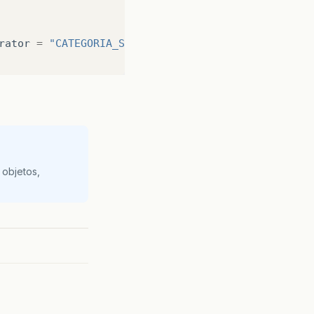
rator
=
"CATEGORIA_SEQ"
)
me
=
"IDPAI_CATEGORIA"
)
 objetos,
tchType
.
LAZY
)