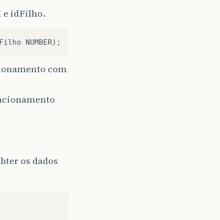
e idFilho.
ionamento com
acionamento
obter os dados