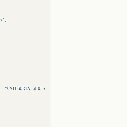
a"
,
=
"CATEGORIA_SEQ"
)