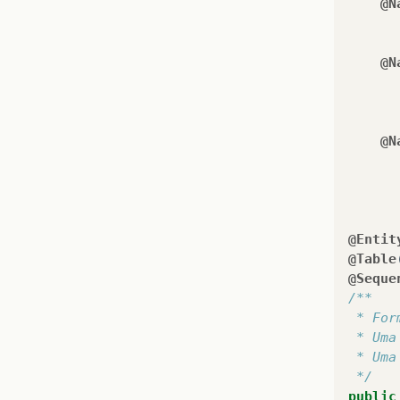
@N
@N
@N
@Entit
@Table
@Seque
/**
 * For
 * Uma
 * Uma
 */
public