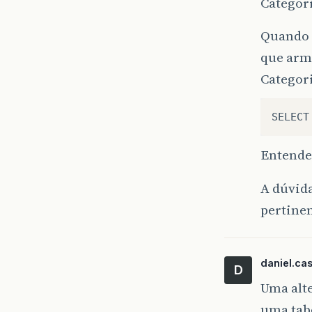
Categori
pu
Quando e
que arm
}
Categori
pu
}
Entendeu
}
A dúvid
pertinen
daniel.ca
D
Uma alte
uma tabe