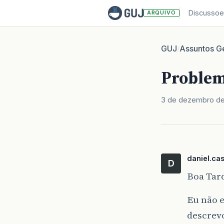
Discussoe
ARQUIVO
GUJ
Assuntos Ge
/
Problem
3 de dezembro d
daniel.ca
D
Boa Tar
Eu não 
descrev