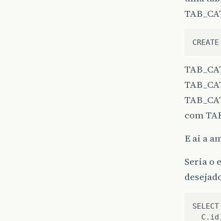
TAB_CAT
TAB_CA
TAB_CA
TAB_CAT
com TA
E ai a a
Seria o 
desejad
SELECT 
  C.id,