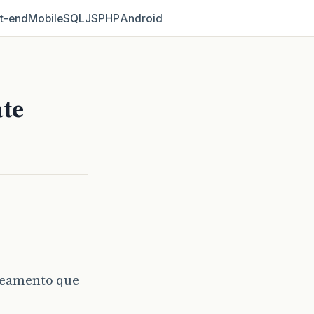
t‑end
Mobile
SQL
JS
PHP
Android
te
apeamento que