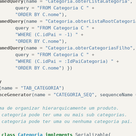
amedQuery
(
name
=
"Categoria.obterListaCategoria"
,
query
=
"FROM Categoria C "
+
"ORDER BY C.nome"
),
amedQuery
(
name
=
"Categoria.obterListaRootCategori
query
=
"FROM Categoria C "
+
"WHERE (C.idPai = -1) "
+
"ORDER BY C.nome"
),
amedQuery
(
name
=
"Categoria.obterCategoriasFilho"
,
query
=
"FROM Categoria C "
+
"WHERE (C.idPai = :IdPaiCategoria) "
+
"ORDER BY C.nome"
)
})
y
(
name
=
"TAB_CATEGORIA"
)
nceGenerator
(
name
=
"CATEGORIA_SEQ"
,
sequenceName
ma de organizar hierarquicamente um produto.
 categoria pode ter uma ou mais sub categorias.
 categoria pode ter uma ou nenhuma categoria pai.
class
Categoria
implements
Serializable
{