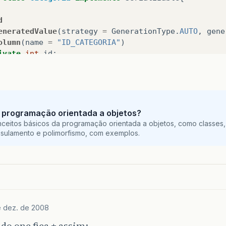
d
eneratedValue
(
strategy
=
GenerationType
.
AUTO
,
gene
olumn
(
name
=
"ID_CATEGORIA"
)
ivate
int
id
;
olumn
(
name
=
"NM_CATEGORIA"
)
ivate
String
nome
;
oinColumn
(
name
=
"ID_CATEGORIA"
,
referencedColumnNa
 programação orientada a objetos?
olumn
(
name
=
"IDPAI_CATEGORIA"
)
ceitos básicos da programação orientada a objetos, como classes,
ivate
int
idPai
;
sulamento e polimorfismo, com exemplos.
neToMany
(
cascade
=
CascadeType
.
REFRESH
,
fetch
=
Fe
oinTable
(
name
=
"Categoria"
)
ivate
List
<
Categoria
>
filhos
;
e dez. de 2008
blic
List
<
Categoria
>
getFilhos
()
{
return
filhos
;
ado one fica ± assim: