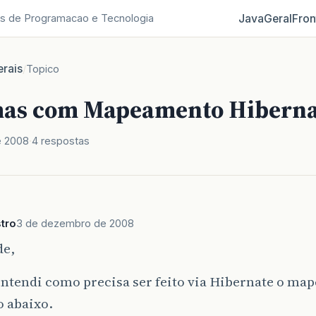
Java
Geral
Fron
s de Programacao e Tecnologia
rais
/
Topico
as com Mapeamento Hiberna
e 2008
4 respostas
stro
3 de dezembro de 2008
de,
entendi como precisa ser feito via Hibernate o m
o abaixo.