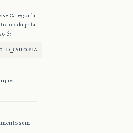
sse Categoria
 formada pela
so é:
,nome="
).
append
(
this
.
nome
).
append
(
" ,pai="
).
append
ampos
onamento sem