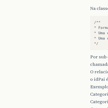
}
Na class
pu
}
/**
*
Form
pu
*
Uma
*
Uma
}
*/
pu
Por sub
chamada
}
O relaci
pu
o idPai 
}
Exemplo
Categori
pu
Categori
}