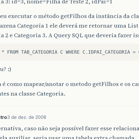
a 3: id=3, nome=Filha de Teste 2, idPai=1
blic
void
setNome
(
String
nome
)
{
u executar o método getFilhos da instância da cla
this
.
nome
=
nome
;
azena Categoria 1 ele deverá me retornar uma List
a 2 e Categoria 3. A Query SQL que deveria fazer is
blic
String
toString
(){
StringBuilder
builder
=
new
StringBuilder
();
builder
.
append
(
"{id="
).
append
(
this
.
id
).
append
(
" 
return
builder
.
toString
();
? :)
a é como mapear/anotar o metodo getFilhos e os c
tes na classe Categoria.
stro
3 de dez. de 2008
rnativa, caso não seja possível fazer esse relaci
la auxiliar, seria usar uma tabela extra chamada