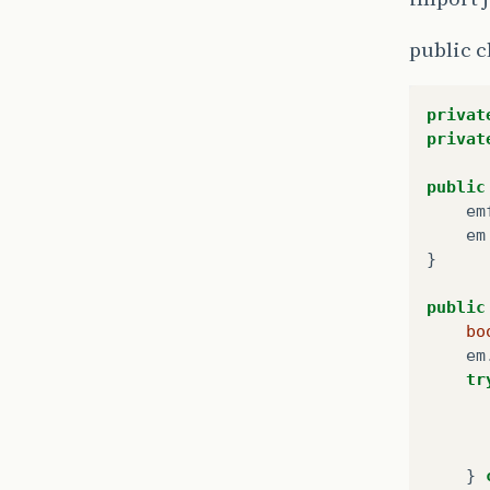
public c
privat
privat
public
em
em
}
public
bo
em
tr
}