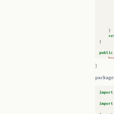
}
re
}
public
bo
}
em
tr
package
import
import
}