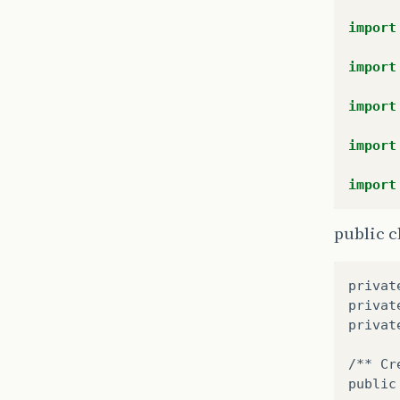
import
import
import
import
import
public 
privat
privat
privat
/** Cr