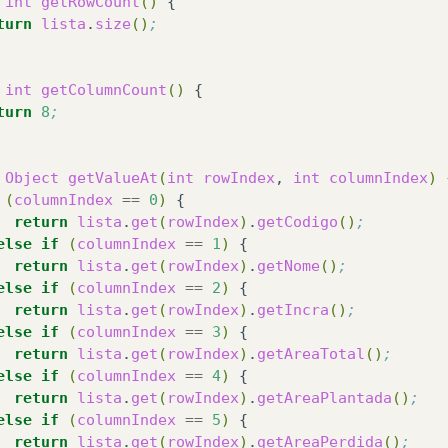
int
getRowCount
()
turn
lista
.
size
()
;
int
getColumnCount
()
turn
8
;
Object
getValueAt
(
int
rowIndex
,
int
columnIndex
)
(
columnIndex
==
0
)
return
lista
.
get
(
rowIndex
)
.
getCodigo
()
;
else
if
(
columnIndex
==
1
)
return
lista
.
get
(
rowIndex
)
.
getNome
()
;
else
if
(
columnIndex
==
2
)
return
lista
.
get
(
rowIndex
)
.
getIncra
()
;
else
if
(
columnIndex
==
3
)
return
lista
.
get
(
rowIndex
)
.
getAreaTotal
()
;
else
if
(
columnIndex
==
4
)
return
lista
.
get
(
rowIndex
)
.
getAreaPlantada
()
;
else
if
(
columnIndex
==
5
)
return
lista
.
get
(
rowIndex
)
.
getAreaPerdida
()
;