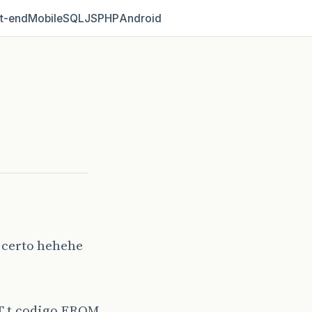
t‑end
Mobile
SQL
JS
PHP
Android
r certo hehehe
CT t.codigo FROM