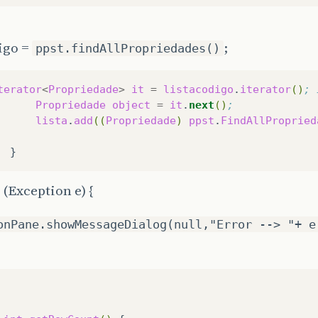
igo =
;
ppst.findAllPropriedades()
terator
<
Propriedade
>
it
=
listacodigo
.
iterator
()
; 
Propriedade
object
=
it
.
next
()
;
lista
.
add
((
Propriedade
)
ppst
.
FindAllPropried
h (Exception e) {
onPane.showMessageDialog(null,"Error --> "+ e