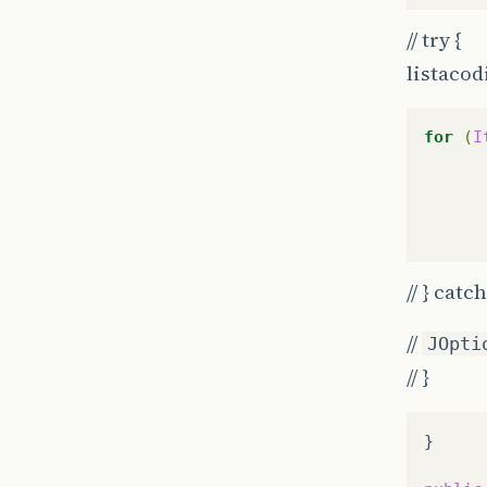
// try {
listacod
for
(
I
// } catc
//
JOpti
// }
}
