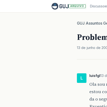
Discussoe
ARQUIVO
GUJ
Assuntos Ge
/
Problem
13 de junho de 20
luisfgl
13 
L
Ola sou 
estou c
da o seg
Excepti