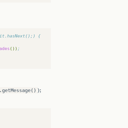
it.hasNext();) {
ades
())
;
);
.getMessage()