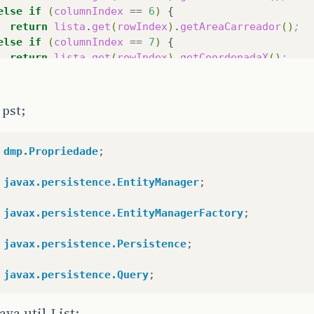
else
if
(
columnIndex
==
6
)
return
lista
.
get
(
rowIndex
)
.
getAreaCarreador
()
;
else
if
(
columnIndex
==
7
)
return
lista
.
get
(
rowIndex
)
.
getCoordenadaX
()
;
else
if
(
columnIndex
==
8
)
return
lista
.
get
(
rowIndex
)
.
getCoordenadaY
()
;
pst;
turn
null
;
dmp.Propriedade
;
javax.persistence.EntityManager
;
javax.persistence.EntityManagerFactory
;
javax.persistence.Persistence
;
javax.persistence.Query
;
ava.util.List;