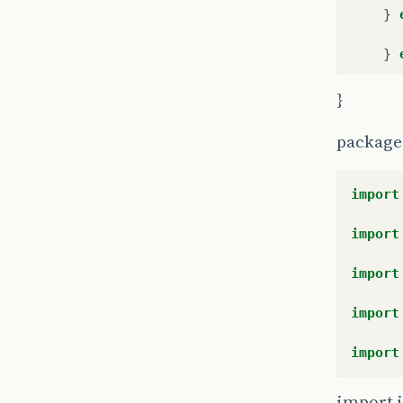
}
}
}
}
package 
re
import
import
import
import
import
import j