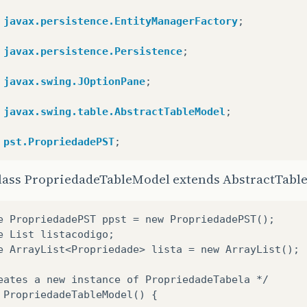
javax.persistence.EntityManagerFactory
;
javax.persistence.Persistence
;
javax.swing.JOptionPane
;
javax.swing.table.AbstractTableModel
;
pst.PropriedadePST
;
class PropriedadeTableModel extends AbstractTabl
e PropriedadePST ppst = new PropriedadePST();

e List listacodigo;

e ArrayList<Propriedade> lista = new ArrayList();

eates a new instance of PropriedadeTabela */
