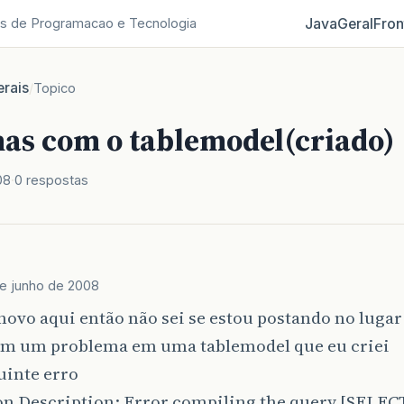
Java
Geral
Fron
s de Programacao e Tecnologia
rais
/
Topico
as com o tablemodel(criado)
08
0 respostas
de junho de 2008
novo aqui então não sei se estou postando no luga
om um problema em uma tablemodel que eu criei
uinte erro
on Description: Error compiling the query [SELE