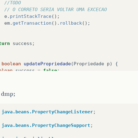
//TODO 
// O CORRETO SERIA VOLTAR UMA EXCECAO
e
.
printStackTrace
();
em
.
getTransaction
().
rollback
();
turn
success
;
boolean
updatePropriedade
(
Propriedade
p
)
{
olean
success
=
false
;
.
getTransaction
().
begin
();
y
{
 dmp;
findPropriedade
(
p
.
getCodigo
());
em
.
merge
(
p
);
em
.
flush
();
java.beans.PropertyChangeListener
;
em
.
getTransaction
().
commit
();
success
=
true
;
java.beans.PropertyChangeSupport
;
catch
(
Exception
e
)
{