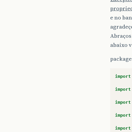
proprie
e no ban
agradeço
Abraços
abaixo 
package
import
import
import
import
import