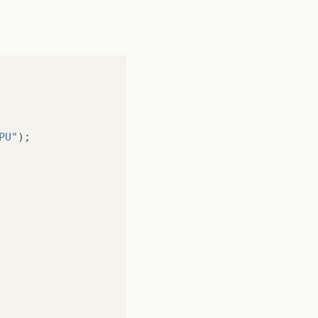
PU"
);