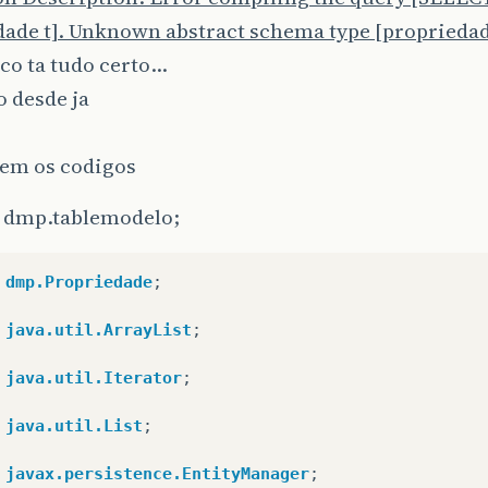
dade t]. Unknown abstract schema type [propriedad
co ta tudo certo…
 desde ja
vem os codigos
 dmp.tablemodelo;
dmp.Propriedade
;
java.util.ArrayList
;
java.util.Iterator
;
java.util.List
;
javax.persistence.EntityManager
;