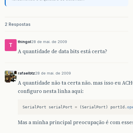
2 Respostas
thingol
28 de mai. de 2009
T
A quantidade de data bits está certa?
rafaelbtz
28 de mai. de 2009
A quantidade não ta certa não. mas isso eu ACH
configuro nesta linha aqui:
SerialPort
serialPort
=
(
SerialPort
)
portId
.
op
Mas a minha principal preocupação é com ess