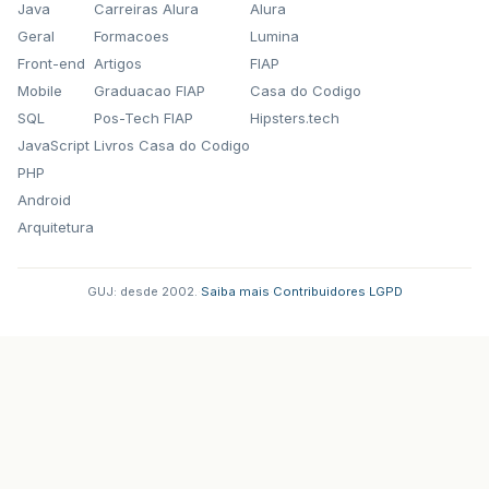
Java
Carreiras Alura
Alura
Geral
Formacoes
Lumina
Front-end
Artigos
FIAP
Mobile
Graduacao FIAP
Casa do Codigo
SQL
Pos-Tech FIAP
Hipsters.tech
JavaScript
Livros Casa do Codigo
PHP
Android
Arquitetura
GUJ: desde 2002.
·
Saiba mais
·
Contribuidores
·
LGPD