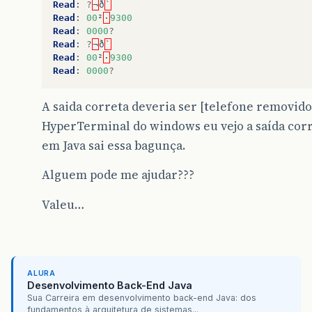
Read
:
?
¬
ð
`
Read
:
00
²
·
9300
Read
:
0000
?
Read
:
?
¬
ð
`
Read
:
00
²
·
9300
Read
:
0000
?
A saida correta deveria ser [telefone removid
HyperTerminal do windows eu vejo a saída cor
em Java sai essa bagunça.
Alguem pode me ajudar???
Valeu…
ALURA
Desenvolvimento Back-End Java
Sua Carreira em desenvolvimento back-end Java: dos
fundamentos à arquitetura de sistemas...