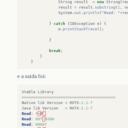
String
result
=
new
String
(
re
result
=
result
.
substring
(
1
,
n
System
.
out
.
println
(
"Read: "
+
re
}
catch
(
IOException
e
)
{
e
.
printStackTrace
();
}
break
;
}
}
e a saida foi:
Stable
Library
=========================================
Native
lib
Version
=
RXTX
-
2.1
-
7
Java
lib
Version
=
RXTX
-
2.1
-
7
Read
:
?
¬
ð
`
Read
:
00
²
·
9300
Read
:
0000
?