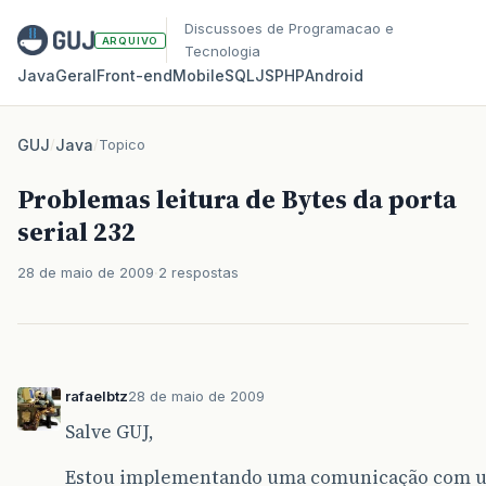
Discussoes de Programacao e
ARQUIVO
Tecnologia
Java
Geral
Front‑end
Mobile
SQL
JS
PHP
Android
GUJ
/
Java
/
Topico
Problemas leitura de Bytes da porta
serial 232
28 de maio de 2009
2 respostas
rafaelbtz
28 de maio de 2009
Salve GUJ,
Estou implementando uma comunicação com uma