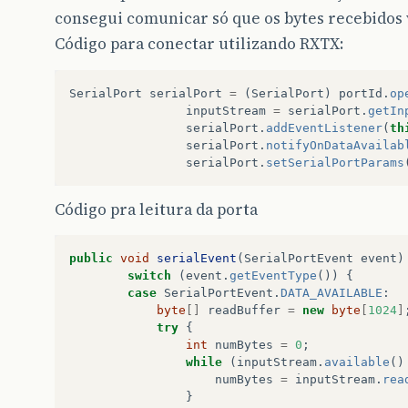
consegui comunicar só que os bytes recebidos
Código para conectar utilizando RXTX:
SerialPort
serialPort
=
(
SerialPort
)
portId
.
op
inputStream
=
serialPort
.
getIn
serialPort
.
addEventListener
(
th
serialPort
.
notifyOnDataAvailab
serialPort
.
setSerialPortParams
Código pra leitura da porta
public
void
serialEvent
(
SerialPortEvent
event
)
switch
(
event
.
getEventType
())
{
case
SerialPortEvent
.
DATA_AVAILABLE
:
byte
[]
readBuffer
=
new
byte
[
1024
]
try
{
int
numBytes
=
0
;
while
(
inputStream
.
available
()
numBytes
=
inputStream
.
rea
}