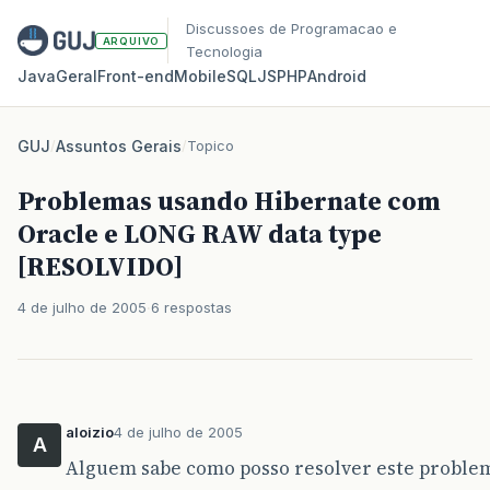
Discussoes de Programacao e
ARQUIVO
Tecnologia
Java
Geral
Front‑end
Mobile
SQL
JS
PHP
Android
GUJ
/
Assuntos Gerais
/
Topico
Problemas usando Hibernate com
Oracle e LONG RAW data type
[RESOLVIDO]
4 de julho de 2005
6 respostas
aloizio
4 de julho de 2005
A
Alguem sabe como posso resolver este problema