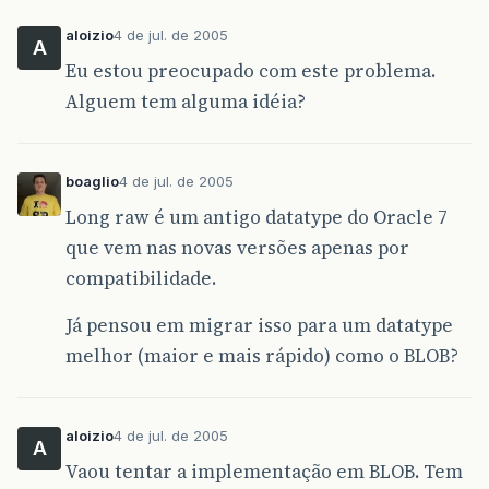
at
oracle
.
jdbc
.
dbaccess
.
DBDataSetImpl
.
getStrea
aloizio
4 de jul. de 2005
at
oracle
.
jdbc
.
driver
.
OracleStatement
.
getBinar
A
Eu estou preocupado com este problema.
at
oracle
.
jdbc
.
driver
.
OracleResultSetImpl
.
getB
Alguem tem alguma idéia?
at
oracle
.
jdbc
.
driver
.
OracleResultSet
.
getBinar
at
net
.
sf
.
hibernate
.
type
.
BinaryType
.
get
(
Binary
boaglio
4 de jul. de 2005
at
net
.
sf
.
hibernate
.
type
.
NullableType
.
nullSafe
Long raw é um antigo datatype do Oracle 7
que vem nas novas versões apenas por
at
net
.
sf
.
hibernate
.
type
.
NullableType
.
nullSafe
compatibilidade.
at
net
.
sf
.
hibernate
.
type
.
AbstractType
.
hydrate
(
Já pensou em migrar isso para um datatype
at
net
.
sf
.
hibernate
.
loader
.
Loader
.
hydrate
(
Load
melhor (maior e mais rápido) como o BLOB?
at
net
.
sf
.
hibernate
.
loader
.
Loader
.
loadFromResu
at
net
.
sf
.
hibernate
.
loader
.
Loader
.
instanceNotY
aloizio
4 de jul. de 2005
A
at
net
.
sf
.
hibernate
.
loader
.
Loader
.
getRow
(
Loade
Vaou tentar a implementação em BLOB. Tem