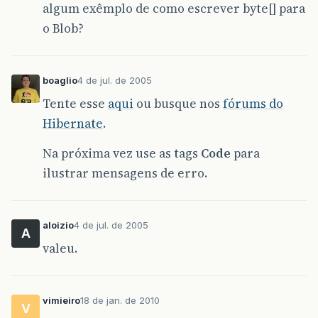
algum exêmplo de como escrever byte[] para
at
net
.
sf
.
hibernate
.
loader
.
Loader
.
getRowFromRe
o Blob?
at
net
.
sf
.
hibernate
.
loader
.
Loader
.
doQuery
(
Load
at
net
.
sf
.
hibernate
.
loader
.
Loader
.
doQueryAndIn
boaglio
4 de jul. de 2005
at
net
.
sf
.
hibernate
.
loader
.
Loader
.
loadCollecti
Tente esse
aqui
ou busque nos
fórums do
at
net
.
sf
.
hibernate
.
loader
.
Loader
.
loadCollecti
Hibernate
.
at
net
.
sf
.
hibernate
.
loader
.
OneToManyLoader
.
ini
Na próxima vez use as tags
Code
para
at
net
.
sf
.
hibernate
.
collection
.
AbstractCollect
ilustrar mensagens de erro.
…
21
more
aloizio
4 de jul. de 2005
A
valeu.
vimieiro
18 de jan. de 2010
V