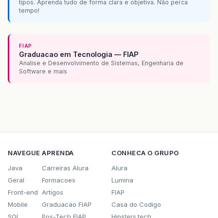
tipos. Aprenda tudo de forma clara e objetiva. Não perca
tempo!
FIAP
Graduacao em Tecnologia — FIAP
Analise e Desenvolvimento de Sistemas, Engenharia de
Software e mais
NAVEGUE
APRENDA
CONHECA O GRUPO
Java
Carreiras Alura
Alura
Geral
Formacoes
Lumina
Front-end
Artigos
FIAP
Mobile
Graduacao FIAP
Casa do Codigo
SQL
Pos-Tech FIAP
Hipsters.tech