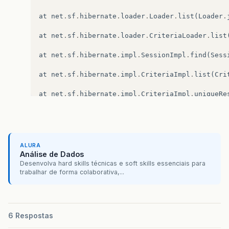
at
net
.
sf
.
hibernate
.
loader
.
Loader
.
list
(
Loader
.
at
net
.
sf
.
hibernate
.
loader
.
CriteriaLoader
.
list
at
net
.
sf
.
hibernate
.
impl
.
SessionImpl
.
find
(
Sess
at
net
.
sf
.
hibernate
.
impl
.
CriteriaImpl
.
list
(
Cri
at
net
.
sf
.
hibernate
.
impl
.
CriteriaImpl
.
uniqueRe
at
br
.
ufmg
.
dcc
.
synergia
.
sil
.
persistencia
.
Adapt
…
10
more
ALURA
Caused
by
:
java
.
sql
.
SQLException
:
Stream
has
a
Análise de Dados
Desenvolva hard skills técnicas e soft skills essenciais para
at
oracle
.
jdbc
.
dbaccess
.
DBError
.
throwSqlExcept
trabalhar de forma colaborativa,...
at
oracle
.
jdbc
.
dbaccess
.
DBError
.
throwSqlExcept
at
oracle
.
jdbc
.
dbaccess
.
DBError
.
throwSqlExcept
6 Respostas