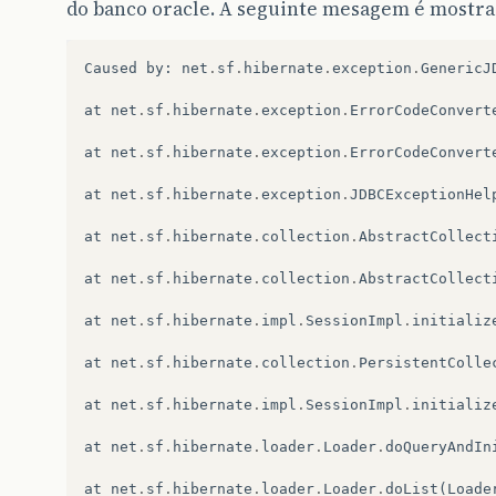
do banco oracle. A seguinte mesagem é mostra
Caused
by
:
net
.
sf
.
hibernate
.
exception
.
GenericJ
at
net
.
sf
.
hibernate
.
exception
.
ErrorCodeConvert
at
net
.
sf
.
hibernate
.
exception
.
ErrorCodeConvert
at
net
.
sf
.
hibernate
.
exception
.
JDBCExceptionHel
at
net
.
sf
.
hibernate
.
collection
.
AbstractCollect
at
net
.
sf
.
hibernate
.
collection
.
AbstractCollect
at
net
.
sf
.
hibernate
.
impl
.
SessionImpl
.
initializ
at
net
.
sf
.
hibernate
.
collection
.
PersistentColle
at
net
.
sf
.
hibernate
.
impl
.
SessionImpl
.
initializ
at
net
.
sf
.
hibernate
.
loader
.
Loader
.
doQueryAndIn
at
net
.
sf
.
hibernate
.
loader
.
Loader
.
doList
(
Loade