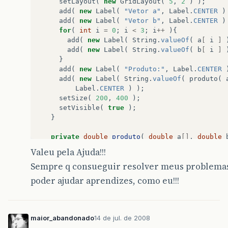
setLayout
(
new
GridLayout
(
5
,
2
)
);
add
(
new
Label
(
"Vetor a"
,
Label
.
CENTER
)
add
(
new
Label
(
"Vetor b"
,
Label
.
CENTER
)
for
(
int
i
=
0
;
i
<
3
;
i
++
){
add
(
new
Label
(
String
.
valueOf
(
a
[
i
]
add
(
new
Label
(
String
.
valueOf
(
b
[
i
]
}
add
(
new
Label
(
"Produto:"
,
Label
.
CENTER
add
(
new
Label
(
String
.
valueOf
(
produto
(
Label
.
CENTER
)
);
setSize
(
200
,
400
);
setVisible
(
true
);
}
private
double
produto
(
double
a
[]
,
double
double
res
=
0.
;
Valeu pela Ajuda!!!
for
(
int
i
=
0
;
i
<
3
;
i
++
){
Sempre q consueguir resolver meus problemas
res
+=
a
[
i
]
*
b
[
i
]
;
}
poder ajudar aprendizes, como eu!!!
return
res
;
}
}
maior_abandonado
14 de jul. de 2008