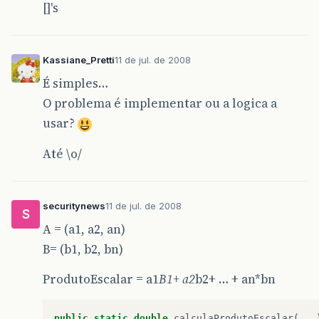
[]'s
Kassiane_Pretti
11 de jul. de 2008
É simples…
O problema é implementar ou a logica a
usar?
Até \o/
securitynews
11 de jul. de 2008
S
A = (a1, a2, an)
B= (b1, b2, bn)
ProdutoEscalar = a1
B1+ a2
b2+ … + an*bn
public
static
double
calculaProdutoEscalar
(...