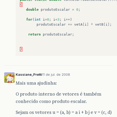
{
double
produtoEscalar
=
0
;
for
(
int
i
=
0
;
i
<
3
;
i
++
)
produtoEscalar
+=
vetA
[
i
]
*
vetB
[
i
]
;
return
produtoEscalar
;
}
Kassiane_Pretti
11 de jul. de 2008
Mais uma ajudinha:
O produto interno de vetores é também
conhecido como produto escalar.
Sejam os vetores u = (a, b) = a i + b j e v = (c, d)