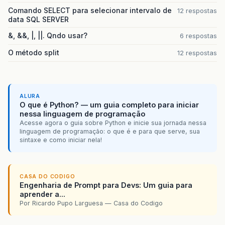
do
{
Comando SELECT para selecionar intervalo de
12 respostas
result
+=
searchData
(
aux1
,
index
)
*
sea
data SQL SERVER
index
++
;
}
while
(
index
<
MAX_LIST_SIZE
);
&, &&, |, ||. Qndo usar?
6 respostas
return
result
;
}
O método split
12 respostas
int
main
(
void
){
def_lista
L1
,
L2
;
L1
=
inicia
();
ALURA
L2
=
inicia
();
O que é Python? — um guia completo para iniciar
float
dado
;
nessa linguagem de programação
int
index
=
0
;
Acesse agora o guia sobre Python e inicie sua jornada nessa
linguagem de programação: o que é e para que serve, sua
do
{
sintaxe e como iniciar nela!
printf
(
"Digite valor da posicao %d do veto
scanf
(
"%f"
,
&
dado
);
if
(
dado
!=
0
)
insere_final
(
&
L1
,
dado
,
index
);
CASA DO CODIGO
Engenharia de Prompt para Devs: Um guia para
index
++
;
aprender a...
system
(
"cls"
);
Por Ricardo Pupo Larguesa — Casa do Codigo
}
while
(
index
<
MAX_LIST_SIZE
);
index
=
0
;