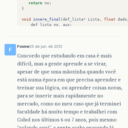
return
no
;
}
void
insere_final
(
def_lista
*
Lista
,
float
dado
def_lista
no
,
aux
;
no
=
cria_no
(
dado
,
index
);
if
(
*
Lista
==
NULL
){
Foonw
25 de jun. de 2012
*
Lista
=
no
;
F
no
->
prox
=
*
Lista
;
Concordo que estudando em casa é mais
}
difícil, mas a gente aprende a se virar,
else
{
aux
=
*
Lista
;
apesar de que uma mãozinha quando vocẽ
while
(
aux
->
prox
!=
*
Lista
)
está numa época em que precisa aprender e
aux
=
aux
->
prox
;
no
->
prox
=
aux
->
prox
;
treinar sua lógica, ou aprender coisas novas,
aux
->
prox
=
no
;
para se inserir mais rapidamente no
}
}
mercado, como no meu caso que já terminei
faculdade há muito tempo e trabalhei com
void
imprime_lista
(
def_lista
lista
){
def_lista
aux
;
Cobol nos últimos 6 ou 7 anos, pois mesmo
aux
=
lista
;
“colando aqui”, a gente acaba provando lá.
do
{