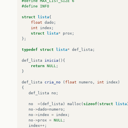
#define MAX_LIST_SIZE 6
#define INFO
struct
lista
{
float
dado
;
int
index
;
struct
lista
*
prox
;
};
typedef
struct
lista
*
def_lista
;
def_lista
inicia
(){
return
NULL
;
}
def_lista
cria_no
(
float
numero
,
int
index
)
{
def_lista
no
;
no
=
(
def_lista
)
malloc
(
sizeof
(
struct
lista
no
->
dado
=
numero
;
no
->
index
=
index
;
no
->
prox
=
NULL
;
index
++
;