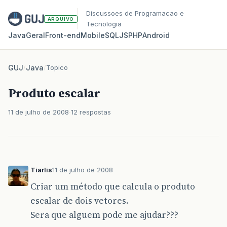
Discussoes de Programacao e
ARQUIVO
Tecnologia
Java
Geral
Front‑end
Mobile
SQL
JS
PHP
Android
GUJ
/
Java
/
Topico
Produto escalar
11 de julho de 2008
12 respostas
Tiarlis
11 de julho de 2008
Criar um método que calcula o produto
escalar de dois vetores.
Sera que alguem pode me ajudar???