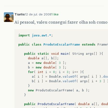
Tiarlis
12 de jul. de 2008
1 like
Ai pessoal, valeu consegui fazer olha soh como f
import
java.awt.*
;
public
class
ProdutoEscalarFrame
extends
Frame
public
static
void
main
(
String
args
[]
){
double
a
[]
,
b
[]
;
a
=
new
double
[
3
]
;
b
=
new
double
[
3
]
;
for
(
int
i
=
0
;
i
<
3
;
i
++
){
a
[
i
]
=
Double
.
valueOf
(
args
[
i
]
).
do
b
[
i
]
=
Double
.
valueOf
(
args
[
i
+
3
]
}
new
ProdutoEscalarFrame
(
a
,
b
);
}
public
ProdutoEscalarFrame
(
double
a
[]
,
dou