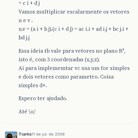
= c i + d j
Vamos multiplicar escalarmente os vetores
u e v .
u.v = (a i + b j).(c i + d j) = ac i.i + ad i.j + bc j.i +
bd j.j
Essa ideia tb vale para vetores no plano R³,
isto é, com 3 coordenadas (x,y,z).
Ai para implememtar vc usa um for simples
e dois vetores como parametro. Coisa
simples d+.
Espero ter ajudado.
Até \o/
Tiarlis
11 de jul. de 2008