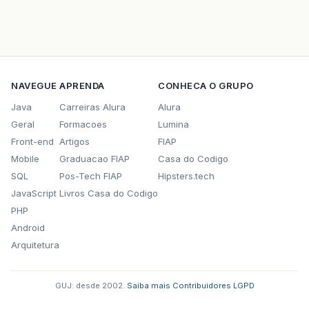
do
{
printf
(
"Digite valor da posicao %d do veto
scanf
(
"%f"
,
&
dado
);
if
(
dado
!=
0
)
insere_final
(
&
L2
,
dado
,
index
);
NAVEGUE
APRENDA
CONHECA O GRUPO
index
++
;
system
(
"cls"
);
Java
Carreiras Alura
Alura
}
while
(
index
<
MAX_LIST_SIZE
);
Geral
Formacoes
Lumina
Front-end
Artigos
FIAP
float
resultado
=
produtoEscalar
(
L1
,
L2
);
Mobile
Graduacao FIAP
Casa do Codigo
#ifdef INFO
SQL
Pos-Tech FIAP
Hipsters.tech
printf
(
"Lista 1: 
\n
"
);
JavaScript
Livros Casa do Codigo
imprime_lista
(
L1
);
printf
(
"
\n\n
"
);
PHP
printf
(
"Lista 2: 
\n
"
);
Android
imprime_lista
(
L2
);
Arquitetura
printf
(
"
\n
"
);
#endif
printf
(
"Resultado da multiplicacao escalar
GUJ: desde 2002.
printf
(
"
\n\n
·
Saiba mais
"
);
·
Contribuidores
·
LGPD
system
(
"PAUSE"
);