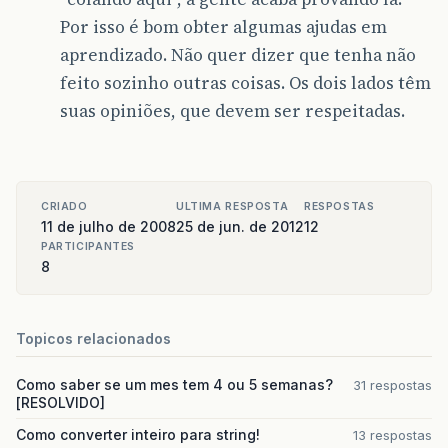
printf
(
"Index %d "
,
aux
->
index
);
Por isso é bom obter algumas ajudas em
printf
(
"Dado: %.2f "
,
aux
->
dado
);
aprendizado. Não quer dizer que tenha não
printf
(
"
\n
"
);
aux
=
aux
->
prox
;
feito sozinho outras coisas. Os dois lados têm
}
while
(
aux
!=
lista
);
suas opiniões, que devem ser respeitadas.
}
float
searchData
(
def_lista
lista
,
int
index
){
def_lista
aux
=
lista
;
do
{
CRIADO
ULTIMA RESPOSTA
RESPOSTAS
if
(
aux
->
index
==
index
)
11 de julho de 2008
25 de jun. de 2012
12
return
aux
->
dado
;
aux
=
aux
->
prox
;
PARTICIPANTES
8
}
while
(
aux
!=
lista
);
return
0
;
}
Topicos relacionados
float
produtoEscalar
(
def_lista
l1
,
def_lista
l
def_lista
aux1
,
aux2
;
float
result
=
0
;
Como saber se um mes tem 4 ou 5 semanas?
31 respostas
int
index
=
0
;
[RESOLVIDO]
aux1
=
l1
;
Como converter inteiro para string!
13 respostas
aux2
=
l2
;