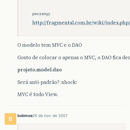
peczenyj:
http://fragmental.com.br/wiki/index.p
O modelo tem MVC e o DAO
Gosto de colocar o apenas o MVC, o DAO fica de
projeto.model.dao
Será anti-padrão? :shock:
MVC é todo View.
bobmoe
26 de nov. de 2007
B