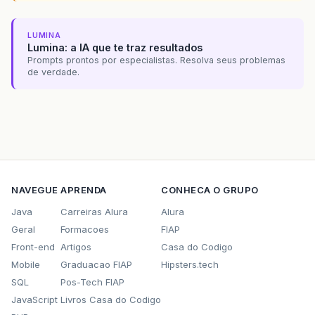
LUMINA
Lumina: a IA que te traz resultados
Prompts prontos por especialistas. Resolva seus problemas
de verdade.
NAVEGUE
APRENDA
CONHECA O GRUPO
Java
Carreiras Alura
Alura
Geral
Formacoes
FIAP
Front-end
Artigos
Casa do Codigo
Mobile
Graduacao FIAP
Hipsters.tech
SQL
Pos-Tech FIAP
JavaScript
Livros Casa do Codigo