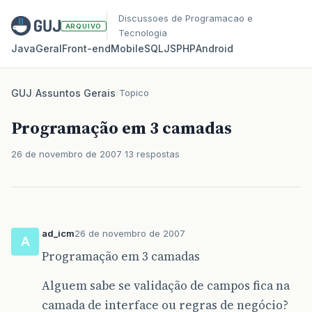
Discussoes de Programacao e
ARQUIVO
Tecnologia
Java
Geral
Front‑end
Mobile
SQL
JS
PHP
Android
GUJ
/
Assuntos Gerais
/
Topico
Programação em 3 camadas
26 de novembro de 2007
13 respostas
ad_icm
26 de novembro de 2007
A
Programação em 3 camadas
Alguem sabe se validação de campos fica na
camada de interface ou regras de negócio?