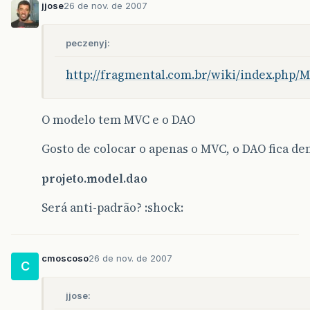
jjose
26 de nov. de 2007
peczenyj:
http://fragmental.com.br/wiki/index.php
O modelo tem MVC e o DAO
Gosto de colocar o apenas o MVC, o DAO fica de
projeto.model.dao
Será anti-padrão? :shock:
cmoscoso
26 de nov. de 2007
C
jjose: