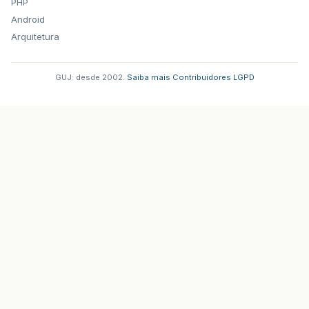
PHP
Android
Arquitetura
GUJ: desde 2002.
·
Saiba mais
·
Contribuidores
·
LGPD