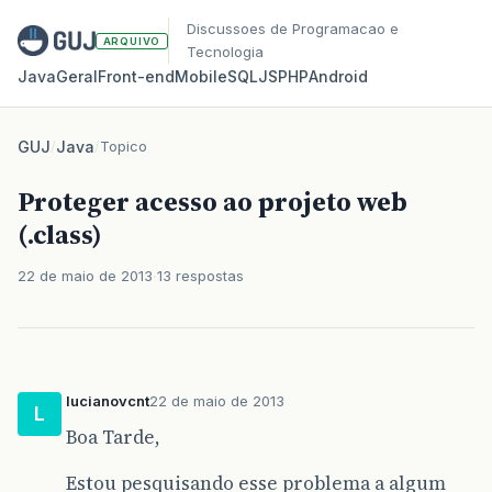
Discussoes de Programacao e
ARQUIVO
Tecnologia
Java
Geral
Front‑end
Mobile
SQL
JS
PHP
Android
GUJ
/
Java
/
Topico
Proteger acesso ao projeto web
(.class)
22 de maio de 2013
13 respostas
lucianovcnt
22 de maio de 2013
L
Boa Tarde,
Estou pesquisando esse problema a algum