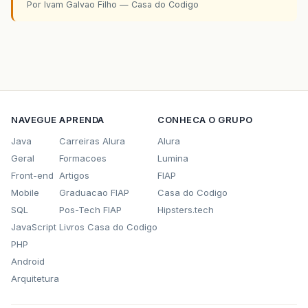
Por Ivam Galvao Filho — Casa do Codigo
NAVEGUE
APRENDA
CONHECA O GRUPO
Java
Carreiras Alura
Alura
Geral
Formacoes
Lumina
Front-end
Artigos
FIAP
Mobile
Graduacao FIAP
Casa do Codigo
SQL
Pos-Tech FIAP
Hipsters.tech
JavaScript
Livros Casa do Codigo
PHP
Android
Arquitetura