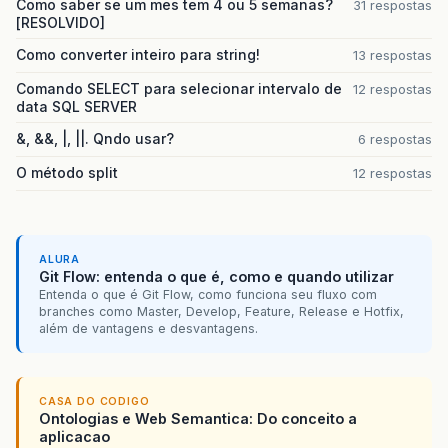
Como saber se um mes tem 4 ou 5 semanas?
31 respostas
[RESOLVIDO]
Como converter inteiro para string!
13 respostas
Comando SELECT para selecionar intervalo de
12 respostas
data SQL SERVER
&, &&, |, ||. Qndo usar?
6 respostas
O método split
12 respostas
ALURA
Git Flow: entenda o que é, como e quando utilizar
Entenda o que é Git Flow, como funciona seu fluxo com
branches como Master, Develop, Feature, Release e Hotfix,
além de vantagens e desvantagens.
CASA DO CODIGO
Ontologias e Web Semantica: Do conceito a
aplicacao