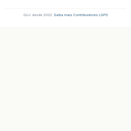
GUJ: desde 2002.
·
Saiba mais
·
Contribuidores
·
LGPD