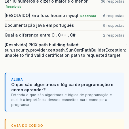
Ler 10 números e dizer o maior e o menor
36 respostas
Resolvido
[RESOLVIDO] Erro fuso horario mysql
6 respostas
Resolvido
Documentação java em português
9 respostas
Qual a diferença entre C , C++ , C#
2 respostas
[Resolvido] PKIX path building failed:
1
sun.security.provider.certpath.SunCertPathBuilderException:
unable to find valid certification path to requested target
ALURA
O que são algoritmos e lógica de programação e
como aprender?
Entenda o que são algoritmos e lógica de programação e
qual é a importância desses conceitos para começar a
programar
CASA DO CODIGO