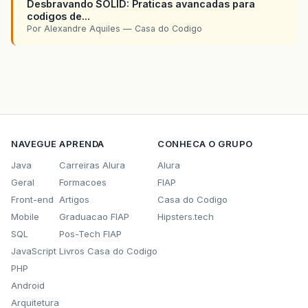
Desbravando SOLID: Praticas avancadas para
codigos de...
Por Alexandre Aquiles — Casa do Codigo
NAVEGUE
APRENDA
CONHECA O GRUPO
Java
Carreiras Alura
Alura
Geral
Formacoes
FIAP
Front-end
Artigos
Casa do Codigo
Mobile
Graduacao FIAP
Hipsters.tech
SQL
Pos-Tech FIAP
JavaScript
Livros Casa do Codigo
PHP
Android
Arquitetura