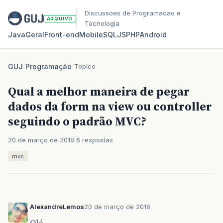
Discussoes de Programacao e
ARQUIVO
Tecnologia
Java
Geral
Front‑end
Mobile
SQL
JS
PHP
Android
GUJ
/
Programação
/
Topico
Qual a melhor maneira de pegar
dados da form na view ou controller
seguindo o padrão MVC?
20 de março de 2018
6 respostas
mvc
AlexandreLemos
20 de março de 2018