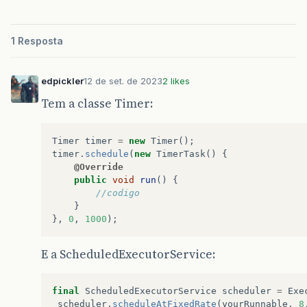
1 Resposta
edpickler
12 de set. de 2023
2 likes
Tem a classe Timer:
Timer
timer
=
new
Timer
();
timer
.
schedule
(
new
TimerTask
()
{
@Override
public
void
run
()
{
//codigo
}
},
0
,
1000
);
E a ScheduledExecutorService:
final
ScheduledExecutorService
scheduler
=
Exe
scheduler
.
scheduleAtFixedRate
(
yourRunnable
,
8