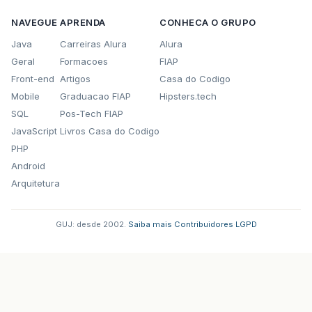
NAVEGUE
APRENDA
CONHECA O GRUPO
Java
Carreiras Alura
Alura
Geral
Formacoes
FIAP
Front-end
Artigos
Casa do Codigo
Mobile
Graduacao FIAP
Hipsters.tech
SQL
Pos-Tech FIAP
JavaScript
Livros Casa do Codigo
PHP
Android
Arquitetura
GUJ: desde 2002.
·
Saiba mais
·
Contribuidores
·
LGPD