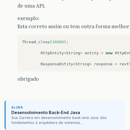
de uma API.
exemplo:
Esta correto assim ou tem outra forma melhor a
Thread
.
sleep
(
30000
);
HttpEntity
<
String
>
entity
=
new
HttpEn
ResponseEntity
<
String
>
response
=
rest
obrigado
ALURA
Desenvolvimento Back-End Java
Sua Carreira em desenvolvimento back-end Java: dos
fundamentos à arquitetura de sistemas...