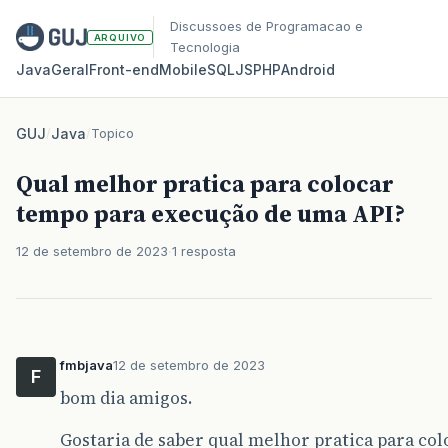
Discussoes de Programacao e
ARQUIVO
Tecnologia
Java
Geral
Front‑end
Mobile
SQL
JS
PHP
Android
GUJ
/
Java
/
Topico
Qual melhor pratica para colocar
tempo para execução de uma API?
12 de setembro de 2023
1 resposta
fmbjava
12 de setembro de 2023
F
bom dia amigos.
Gostaria de saber qual melhor pratica para co