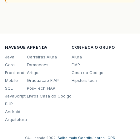
NAVEGUE
APRENDA
CONHECA O GRUPO
Java
Carreiras Alura
Alura
Geral
Formacoes
FIAP
Front-end
Artigos
Casa do Codigo
Mobile
Graduacao FIAP
Hipsters.tech
SQL
Pos-Tech FIAP
JavaScript
Livros Casa do Codigo
PHP
Android
Arquitetura
GUJ: desde 2002.
·
Saiba mais
·
Contribuidores
·
LGPD