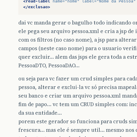
<read-label
name=
"nome"
label=
"Nome da Pessoa"
</exclusao>
dai vc manda gerar o bagulho todo indicando o
ele pega seu arquivo pessoa.xml e cria a jsp de 
com os filtros (no caso nome), a jsp para alterar
campos (neste caso nome) para o usuario verifi
quer excluir… alem das jsps ele gera toda a est
PessoaDTO, PessoaDAO…
ou seja para vc fazer um crud simples para cad
pessoa, alterar e exclui-la vc só precisa mapea
seu banco e criar um arquivo pessoa.xml manda
fim de papo… vc tem um CRUD simples com: inc
da sua entidade…
porem este gerador so funciona para cruds si
frescura… mas ele é sempre util… mesmo nos 