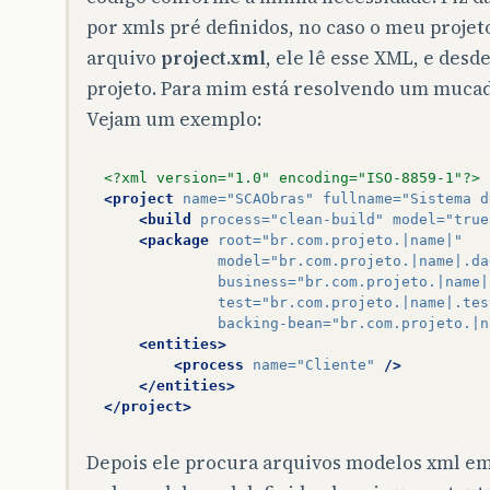
por xmls pré definidos, no caso o meu proje
arquivo
project.xml
, ele lê esse XML, e desd
projeto. Para mim está resolvendo um mucad
Vejam um exemplo:
<?xml version="1.0" encoding="ISO-8859-1"?>
<project
name=
"SCAObras"
fullname=
"Sistema d
<build
process=
"clean-build"
model=
"true
<package
root=
"br.com.projeto.|name|"
model=
"br.com.projeto.|name|.da
business=
"br.com.projeto.|name|
test=
"br.com.projeto.|name|.tes
backing-bean=
"br.com.projeto.|n
<entities>
<process
name=
"Cliente"
/>
</entities>
</project>
Depois ele procura arquivos modelos xml e