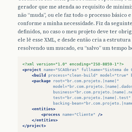
gerador que me atenda ao requisito de minimi
não “muda”, ou ele faz todo o processo básico 
conforme a minha necessidade. Fiz da seguinte
definidos, no caso o meu projeto deve ter obr
ele lê esse XML, e desde então cria a estrutura
resolvendo um mucado, eu “salvo” um tempo b
<?xml version="1.0" encoding="ISO-8859-1"?>
<project
name=
"SCAObras"
fullname=
"Sistema de 
<build
process=
"clean-build"
model=
"true"
<package
root=
"br.com.projeto.|name|"
model=
"br.com.projeto.|name|.dado
business=
"br.com.projeto.|name|.n
test=
"br.com.projeto.|name|.test"
backing-bean=
"br.com.projeto.|nam
<entities>
<process
name=
"Cliente"
/>
</entities>
</project>