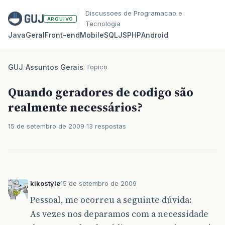
Discussoes de Programacao e
ARQUIVO
Tecnologia
Java
Geral
Front‑end
Mobile
SQL
JS
PHP
Android
GUJ
/
Assuntos Gerais
/
Topico
Quando geradores de codigo são
realmente necessários?
15 de setembro de 2009
13 respostas
kikostyle
15 de setembro de 2009
Pessoal, me ocorreu a seguinte dúvida:
As vezes nos deparamos com a necessidade