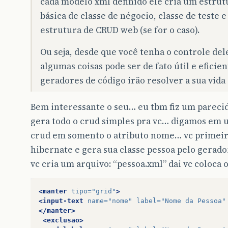
cada modelo xml definido ele cria um estrut
básica de classe de négocio, classe de teste 
estrutura de CRUD web (se for o caso).
Ou seja, desde que você tenha o controle dele
algumas coisas pode ser de fato útil e eficie
geradores de código irão resolver a sua vida 
Bem interessante o seu… eu tbm fiz um parecid
gera todo o crud simples pra vc… digamos em 
crud em somento o atributo nome… vc primeiro
hibernate e gera sua classe pessoa pelo gerado
vc cria um arquivo: “pessoa.xml” dai vc coloca
<manter
tipo=
"grid"
>
<input-text
name=
"nome"
label=
"Nome da Pessoa"
</manter>
<exclusao>