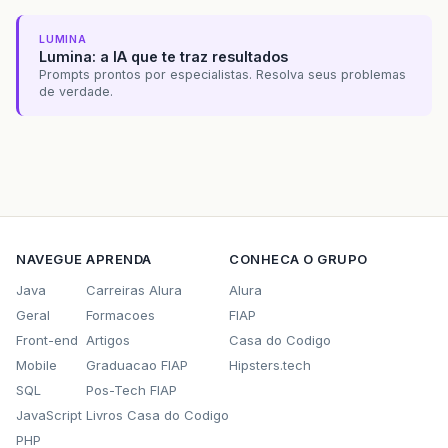
LUMINA
Lumina: a IA que te traz resultados
Prompts prontos por especialistas. Resolva seus problemas
de verdade.
NAVEGUE
APRENDA
CONHECA O GRUPO
Java
Carreiras Alura
Alura
Geral
Formacoes
FIAP
Front-end
Artigos
Casa do Codigo
Mobile
Graduacao FIAP
Hipsters.tech
SQL
Pos-Tech FIAP
JavaScript
Livros Casa do Codigo
PHP