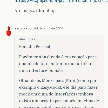
http://www.guj.com.br/java.tutorial.artigo.123.1
Ate mais… :thumbup:
sergiotaborda
1 de ago. de 2007
alex.lopes:
Bom dia Pessoal,
Porém minha dúvida é em relação para
quando de fato eu tenho que utilizar
uma interface ou não.
Olhando os Mocks para JUnit (como por
exemplo o EasyMock), ele diz para fazer
mock em cima de interfaces (embora
exista um projeto para mock em cima de
classe concreta), mas se for para fazer