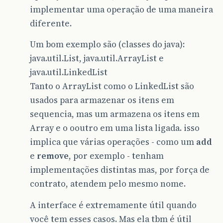
implementar uma operação de uma maneira
diferente.
Um bom exemplo são (classes do java):
java.util.List, java.util.ArrayList e
java.util.LinkedList
Tanto o ArrayList como o LinkedList são
usados para armazenar os itens em
sequencia, mas um armazena os itens em
Array e o ooutro em uma lista ligada. isso
implica que várias operações - como um
add
e
remove
, por exemplo - tenham
implementações distintas mas, por força de
contrato, atendem pelo mesmo nome.
A interface é extremamente útil quando
você tem esses casos. Mas ela tbm é útil