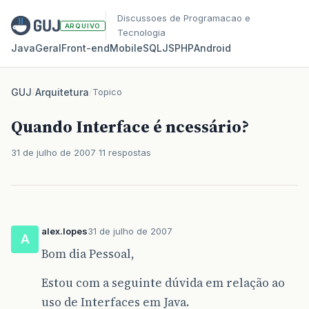
Discussoes de Programacao e
ARQUIVO
Tecnologia
Java
Geral
Front‑end
Mobile
SQL
JS
PHP
Android
GUJ
/
Arquitetura
/
Topico
Quando Interface é ncessário?
31 de julho de 2007
11 respostas
alex.lopes
31 de julho de 2007
A
Bom dia Pessoal,
Estou com a seguinte dúvida em relação ao
uso de Interfaces em Java.