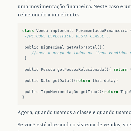
uma movimentação financeira. Neste caso é um
relacionado a um cliente.
class
Venda
implements
MovimentacaoFinanceira
//METODOS ESPECIFICOS DESTA CLASSE...
public
BigDecimal
getValorTotal
(){
//some o preço de todos os itens vendidos 
}
public
Pessoa
getPessoaRelacionada
(){
return
public
Date
getData
(){
return
this
.
data
;}
public
TipoMovimentação
getTipo
(){
return
Tipo
}
Agora, quando usamos a classe e quando usamo
Se você está alterando o sistema de vendas, vo