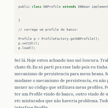
public
class
DBProfile
extends
DBBean
implemen
}
//
carrega
um
profile
do
banco
:
Profile
p
=
ProfileFactory
.
getDBProfile
();
p
.
setId
(
2
);
p
.
load
();
Sei lá. Hoje estou achando isso mó loucura. Tra
chato tb. Eu só parti pra esse lado pois eu tin
mecanismo de persistencia para meus beans. S
mudasse o mecanismo de persistencia, eu não 
mexer no código que utilizava meus profiles. P
ter um Profile vindo do banco, outro vindo de 
etc misturados que não haveria problema. Tudo
interface Profile.