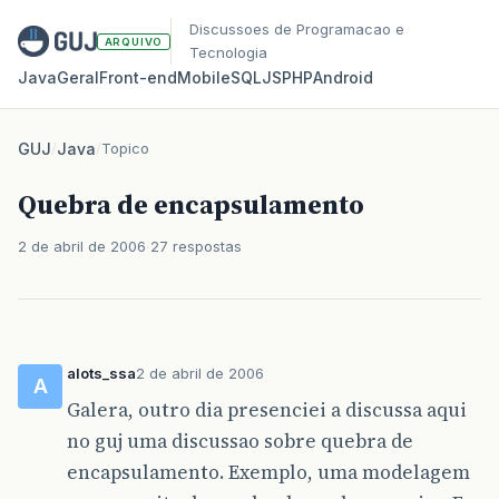
Discussoes de Programacao e
ARQUIVO
Tecnologia
Java
Geral
Front‑end
Mobile
SQL
JS
PHP
Android
GUJ
/
Java
/
Topico
Quebra de encapsulamento
2 de abril de 2006
27 respostas
alots_ssa
2 de abril de 2006
A
Galera, outro dia presenciei a discussa aqui
no guj uma discussao sobre quebra de
encapsulamento. Exemplo, uma modelagem