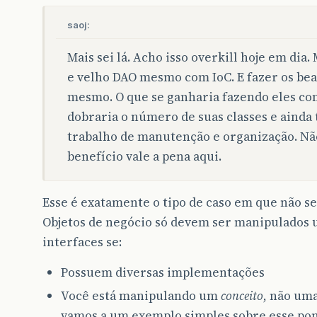
saoj:
Mais sei lá. Acho isso overkill hoje em dia
e velho DAO mesmo com IoC. E fazer os be
mesmo. O que se ganharia fazendo eles com
dobraria o número de suas classes e ainda 
trabalho de manutenção e organização. Não
benefício vale a pena aqui.
Esse é exatamente o tipo de caso em que não se
Objetos de negócio só devem ser manipulados
interfaces se:
Possuem diversas implementações
Você está manipulando um
conceito
, não um
vamos a um exemplo simples sobre esse pon