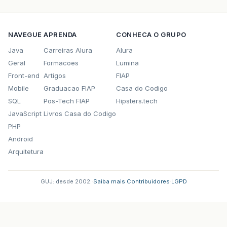
NAVEGUE
APRENDA
CONHECA O GRUPO
Java
Carreiras Alura
Alura
Geral
Formacoes
Lumina
Front-end
Artigos
FIAP
Mobile
Graduacao FIAP
Casa do Codigo
SQL
Pos-Tech FIAP
Hipsters.tech
JavaScript
Livros Casa do Codigo
PHP
Android
Arquitetura
GUJ: desde 2002.
·
Saiba mais
·
Contribuidores
·
LGPD