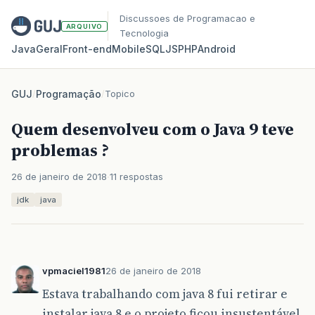
Discussoes de Programacao e
ARQUIVO
Tecnologia
Java
Geral
Front‑end
Mobile
SQL
JS
PHP
Android
GUJ
/
Programação
/
Topico
Quem desenvolveu com o Java 9 teve
problemas ?
26 de janeiro de 2018
11 respostas
jdk
java
vpmaciel1981
26 de janeiro de 2018
Estava trabalhando com java 8 fui retirar e
instalar java 8 e o projeto ficou insustentável.