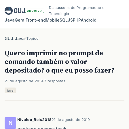
Discussoes de Programacao e
ARQUIVO
Tecnologia
Java
Geral
Front‑end
Mobile
SQL
JS
PHP
Android
GUJ
/
Java
/
Topico
Quero imprimir no prompt de
comando também o valor
depositado? o que eu posso fazer?
21 de agosto de 2019
7 respostas
java
Nivaldo_Reis2018
21 de agosto de 2019
N