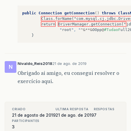
public
Connection
getConnection
()
throws
Class
Class.forName("com.mysql.cj.jdbc.Drive
return
DriverManager.getConnection("
jd
				"
root
", "
^&**&
OOpp
@
#TudaoF
ull2
}
Nivaldo_Reis2018
21 de ago. de 2019
N
Obrigado ai amigo, eu consegui resolver o
exercício aqui.
CRIADO
ULTIMA RESPOSTA
RESPOSTAS
21 de agosto de 2019
21 de ago. de 2019
7
PARTICIPANTES
3