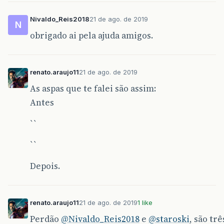
Nivaldo_Reis2018
21 de ago. de 2019
N
obrigado ai pela ajuda amigos.
renato.araujo11
21 de ago. de 2019
As aspas que te falei são assim:
Antes
``
``
Depois.
renato.araujo11
21 de ago. de 2019
1 like
Perdão
@Nivaldo_Reis2018
e
@staroski
, são trê