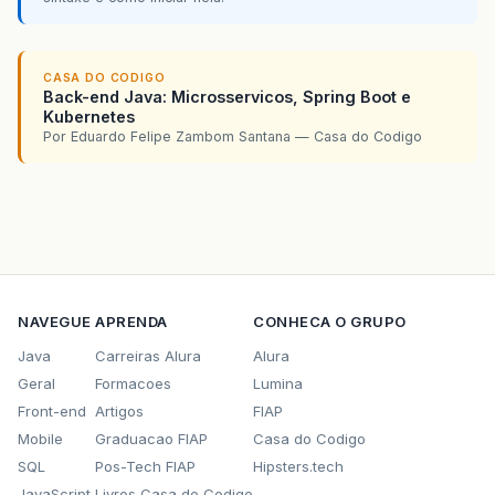
CASA DO CODIGO
Back-end Java: Microsservicos, Spring Boot e
Kubernetes
Por Eduardo Felipe Zambom Santana — Casa do Codigo
NAVEGUE
APRENDA
CONHECA O GRUPO
Java
Carreiras Alura
Alura
Geral
Formacoes
Lumina
Front-end
Artigos
FIAP
Mobile
Graduacao FIAP
Casa do Codigo
SQL
Pos-Tech FIAP
Hipsters.tech
JavaScript
Livros Casa do Codigo