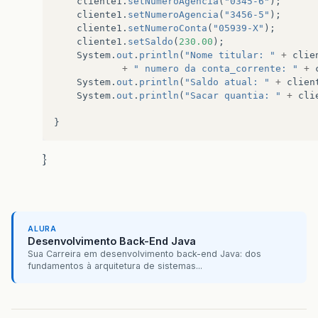
cliente1
.
setNumeroAgencia
(
"0345-6"
);
public
void
setSaldo
(
double
saldo
)
{
cliente1
.
setNumeroAgencia
(
"3456-5"
);
if
(
saldo
>
0
)
{
cliente1
.
setNumeroConta
(
"05939-X"
);
this
.
saldo
=
saldo
;
cliente1
.
setSaldo
(
230.00
);
System
.
out
.
println
(
"Saldo positivo"
);
System
.
out
.
println
(
"Nome titular: "
+
clie
}
else
{
+
" numero da conta_corrente: "
+
this
.
saldo
=
0
;
System
.
out
.
println
(
"Saldo atual: "
+
clien
System
.
out
.
println
(
"Saldo zerado"
);
System
.
out
.
println
(
"Sacar quantia: "
+
cli
}
}
}
public
double
depositarQuantia
(
double
quantia
)
}
quantia
=
this
.
saldo
+
quantia
;
return
quantia
;
}
public
double
sacarQuantia
(
double
quantia
)
{
if
(
this
.
saldo
>=
quantia
)
{
ALURA
Desenvolvimento Back-End Java
this
.
setSaldo
(
this
.
getSaldo
()
-
quanti
Sua Carreira em desenvolvimento back-end Java: dos
fundamentos à arquitetura de sistemas...
}
else
{
System
.
out
.
println
(
" nao posso sacar"
)
}
return
quantia
;