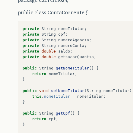
package exercícios4;
public class ContaCorrente {
private
String
nomeTitular
;
private
String
cpf
;
private
String
numeroAgencia
;
private
String
numeroConta
;
private
double
saldo
;
private
double
getsacarQuantia
;
public
String
getNomeTitular
()
{
return
nomeTitular
;
}
public
void
setNomeTitular
(
String
nomeTitular
)
this
.
nomeTitular
=
nomeTitular
;
}
public
String
getCpf
()
{
return
cpf
;
}