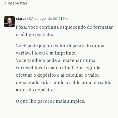
}
7 Respostas
public
double
novo_Saldo
(
double
v
)
{
v
=
this
.
saldo
-
(
this
.
getsacarQuantia
*
0
staroski
21 de ago. de 2019
1 like
return
v
;
Pôxa, você continua esquecendo de formatar
}
o código postado.
public
ContaCorrente
()
{
this
.
saldo
=
0
;
Você pode jogar o valor depositado numa
}
variável local e aí imprimir.
Você também pode armazenar numa
variável local o saldo atual, em seguida
efetuar o depósito e aí calcular o valor
depositado subtraindo o saldo atual do saldo
antes do depósito.
O que lhe parecer mais simples.