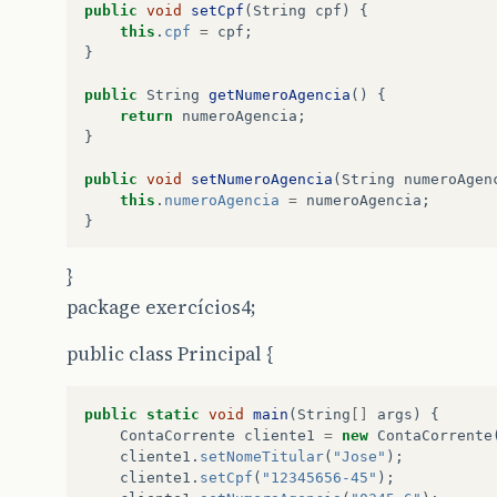
public
void
setCpf
(
String
cpf
)
{
this
.
cpf
=
cpf
;
}
public
String
getNumeroAgencia
()
{
return
numeroAgencia
;
}
public
void
setNumeroAgencia
(
String
numeroAgen
this
.
numeroAgencia
=
numeroAgencia
;
}
public
String
getNumeroConta
()
{
}
return
numeroConta
;
package exercícios4;
}
public
void
setNumeroConta
(
String
numeroConta
)
public class Principal {
this
.
numeroConta
=
numeroConta
;
}
public
static
void
main
(
String
[]
args
)
{
public
double
getSaldo
()
{
ContaCorrente
cliente1
=
new
ContaCorrente
return
saldo
;
cliente1
.
setNomeTitular
(
"Jose"
);
}
cliente1
.
setCpf
(
"12345656-45"
);