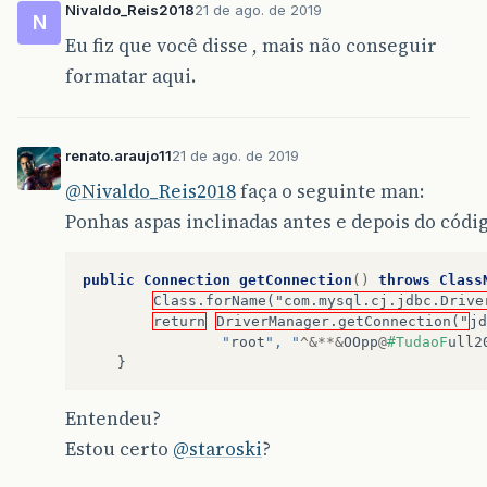
Nivaldo_Reis2018
21 de ago. de 2019
N
Eu fiz que você disse , mais não conseguir
formatar aqui.
renato.araujo11
21 de ago. de 2019
@Nivaldo_Reis2018
faça o seguinte man:
Ponhas aspas inclinadas antes e depois do códi
public
Connection
getConnection
()
throws
Class
Class.forName("com.mysql.cj.jdbc.Drive
return
DriverManager.getConnection("
jd
				"
root
", "
^&**&
OOpp
@
#TudaoF
ull2
}
Entendeu?
Estou certo
@staroski
?